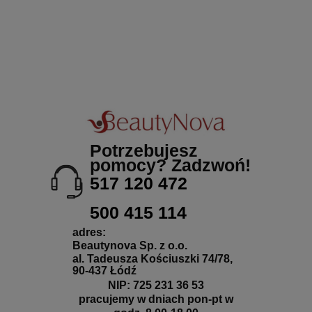
Potrzebujesz
pomocy? Zadzwoń!
517 120 472
500 415 114
adres:
Beautynova Sp. z o.o.
al. Tadeusza Kościuszki 74/78,
90-437 Łódź
NIP: 725 231 36 53
pracujemy w dniach pon-pt w