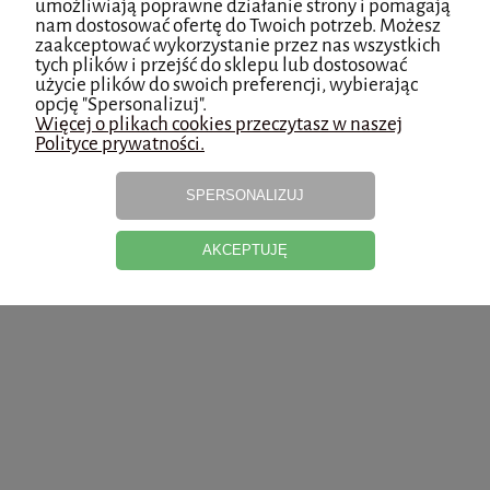
umożliwiają poprawne działanie strony i pomagają
nam dostosować ofertę do Twoich potrzeb. Możesz
zaakceptować wykorzystanie przez nas wszystkich
tych plików i przejść do sklepu lub dostosować
użycie plików do swoich preferencji, wybierając
NEWSLETTER
opcję "Spersonalizuj".
Więcej o plikach cookies przeczytasz w naszej
Polityce prywatności.
Podaj swój adres e-mail, jeżeli chcesz otrzymywać informacje o nowościach
i promocjach.
SPERSONALIZUJ
zapisz się
AKCEPTUJĘ