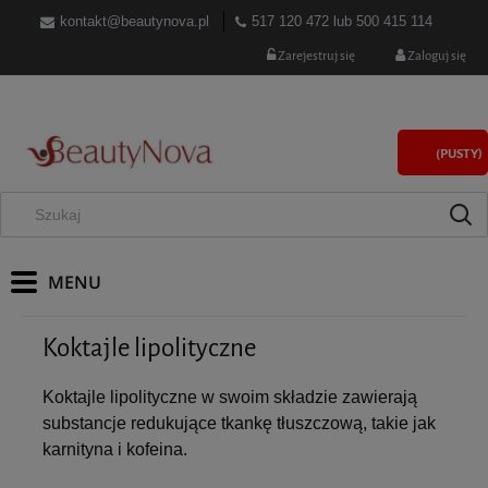
kontakt@beautynova.pl
517 120 472
lub
500 415 114
Zarejestruj się
Zaloguj się
(PUSTY)
Koktajle lipolityczne
Koktajle lipolityczne w swoim składzie zawierają
substancje redukujące tkankę tłuszczową, takie jak
karnityna i kofeina.