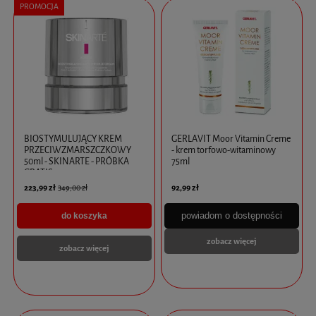
PROMOCJA
BIOSTYMULUJĄCY KREM
GERLAVIT Moor Vitamin Creme
PRZECIWZMARSZCZKOWY
- krem torfowo-witaminowy
50ml - SKINARTE - PRÓBKA
75ml
GRATIS
223,99 zł
92,99 zł
349,00 zł
powiadom o dostępności
do koszyka
zobacz więcej
zobacz więcej