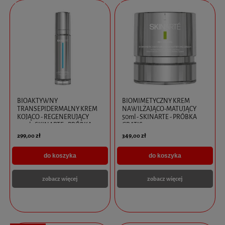
BIOAKTYWNY
BIOMIMETYCZNY KREM
TRANSEPIDERMALNY KREM
NAWILŻAJĄCO-MATUJĄCY
KOJĄCO - REGENERUJĄCY
50ml - SKINARTE - PRÓBKA
50ml - SKINARTE - PRÓBKA
GRATIS
GRATIS
299,00 zł
349,00 zł
do koszyka
do koszyka
zobacz więcej
zobacz więcej