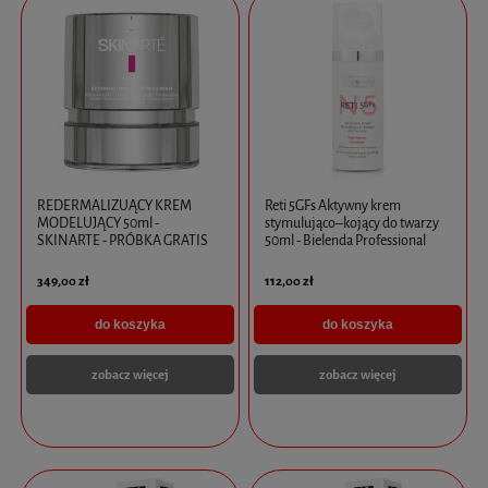
REDERMALIZUĄCY KREM
Reti 5GFs Aktywny krem
MODELUJĄCY 50ml -
stymulująco–kojący do twarzy
SKINARTE - PRÓBKA GRATIS
50ml - Bielenda Professional
349,00 zł
112,00 zł
do koszyka
do koszyka
zobacz więcej
zobacz więcej