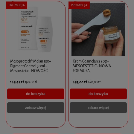
PROMOCJA
PROMOCJA
Mesoprotech® Melan 130+
Krem Cosmelan 2 30g -
Pigment Control 50ml -
MESOESTETIC - NOWA
Mesoestetic - NOWOŚĆ
FORMUŁA
149,49 zł
495,00 zł
190,00 zł
620,00 zł
do koszyka
do koszyka
zobacz więcej
zobacz więcej