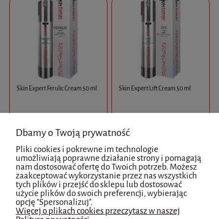
Skin Expert Ferulic Cream 50 ml
Skin Expert Lift Cream 50 ml
245,00 zł
215,00 zł
Dbamy o Twoją prywatność
do koszyka
do koszyka
Pliki cookies i pokrewne im technologie
umożliwiają poprawne działanie strony i pomagają
zobacz więcej
zobacz więcej
nam dostosować ofertę do Twoich potrzeb. Możesz
zaakceptować wykorzystanie przez nas wszystkich
tych plików i przejść do sklepu lub dostosować
użycie plików do swoich preferencji, wybierając
opcję "Spersonalizuj".
Więcej o plikach cookies przeczytasz w naszej