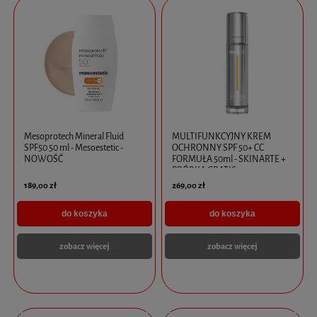
Mesoprotech Mineral Fluid
MULTIFUNKCYJNY KREM
SPF50 50 ml - Mesoestetic -
OCHRONNY SPF 50+ CC
NOWOŚĆ
FORMUŁA 50ml - SKINARTE +
PRÓBKA GRATIS
189,00 zł
269,00 zł
do koszyka
do koszyka
zobacz więcej
zobacz więcej