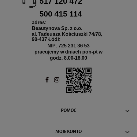
517 120 472
500 415 114
adres:
Beautynova Sp. z o.o.
al. Tadeusza Kościuszki 74/78,
90-437 Łódź
NIP: 725 231 36 53
pracujemy w dniach pon-pt w
godz. 8.00-18.00
POMOC
MOJE KONTO