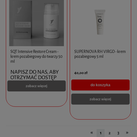
SQT Intensive Restore Cream -
SUPERNOVA RH VIRGO - krem
krem pozabiegowy do twarzy 50
pozabiegowy 5 ml
ml
NAPISZ DO NAS, ABY
40,00 zł
OTRZYMAĆ DOSTĘP
do koszyka
zobacz więcej
zobacz więcej
«
»
1
2
3