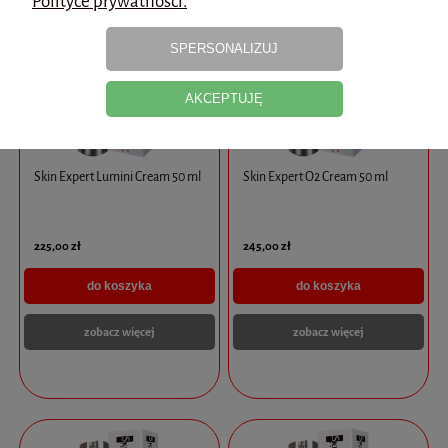
Polityce prywatności.
SPERSONALIZUJ
AKCEPTUJĘ
Skin Expert Lumini Cream 50 ml
Skin Expert O2 Cream 50 ml
225,00 zł
245,00 zł
do koszyka
do koszyka
zobacz więcej
zobacz więcej