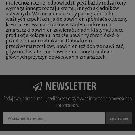
ma jednoznacznej odpowiedzi, gdyż każdy rodzaj cery
wymaga innego rodzaju kremu, innych składników
aktywnych. Ważne jednak, żeby pamiętać o kilku
ważnych aspektach, jakie powinien spełniać skuteczny
krem przeciwzmarszczkowy. Najlepszy krem na
zmarszczki powinien zawierać składniki stymulujące
produkcję kolagenu, a także powinny chronić skórę
przed wolnymi rodnikami. Dobry krem
przeciwzmarszczkowy powinien też dobrze nawilżać,
gdyż niedostateczne nawilżenie skóry to jedna z
głównych przyczyn powstawania zmarszczek.
NEWSLETTER
Podaj swój adres e-mail, jeżeli chcesz otrzymywać informacje o nowościach
i promocjach.
zapisz się