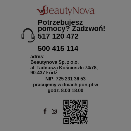
Potrzebujesz
pomocy? Zadzwoń!
517 120 472
500 415 114
adres:
Beautynova Sp. z o.o.
al. Tadeusza Kościuszki 74/78,
90-437 Łódź
NIP: 725 231 36 53
pracujemy w dniach pon-pt w
godz. 8.00-18.00