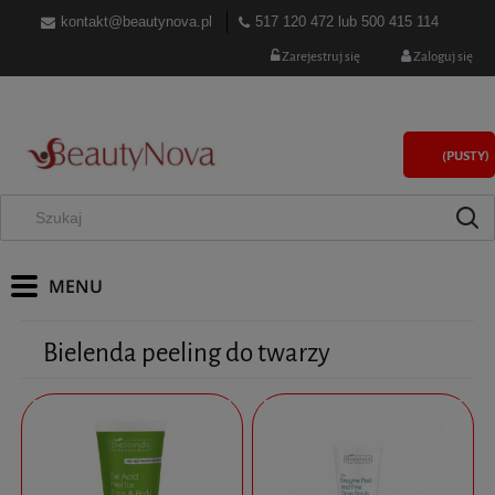
kontakt@beautynova.pl
517 120 472
lub
500 415 114
Zarejestruj się
Zaloguj się
(PUSTY)
Bielenda peeling do twarzy