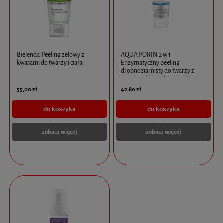
Bielenda-Peeling żelowy z
AQUA PORIN 2 w 1
kwasami do twarzy i ciała
Enzymatyczny peeling
drobnoziarnisty do twarzy z
papainą i bromelainą 150G -
Bielenda
55,00 zł
42,80 zł
do koszyka
do koszyka
zobacz więcej
zobacz więcej