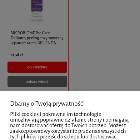
MICROBIOME Pro Care
Delikatny peeling enzymatyczny
w piance 160ml- BIELENDA
33,58 zł
do koszyka
zobacz więcej
Dbamy o Twoją prywatność
Pliki cookies i pokrewne im technologie
umożliwiają poprawne działanie strony i pomagają
NEWSLETTER
nam dostosować ofertę do Twoich potrzeb. Możesz
zaakceptować wykorzystanie przez nas wszystkich
tych plików i przejść do sklepu lub dostosować
Podaj swój adres e-mail, jeżeli chcesz otrzymywać informacje o nowościach