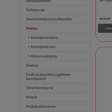
Stylizacja paznokci
Stylizacja rzęs
20,00 zł
Henna kosmetyczna profesjonalna
Makijaż
zoba
Kosmetyki do twarzy
Kosmetyki do oczu
Akcesoria wizażysty
Depilacja
Środki do dezynfekcji w gabinecie
kosmetycznym
Odzież kosmetyczna
Kolczyki
Artykuły jednorazowe