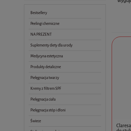
wygląd
Bestsellery
Peelingi chemiczne
NA PREZENT
Suplementy diety dla urody
Medycyna estetyczna
Produkty detaliczne
Pielęgnacja twarzy
Kremy z filtrem SPF
Pielęgnacja ciała
Pielęgnacja stóp i dłoni
Świece
Claresa
do styl