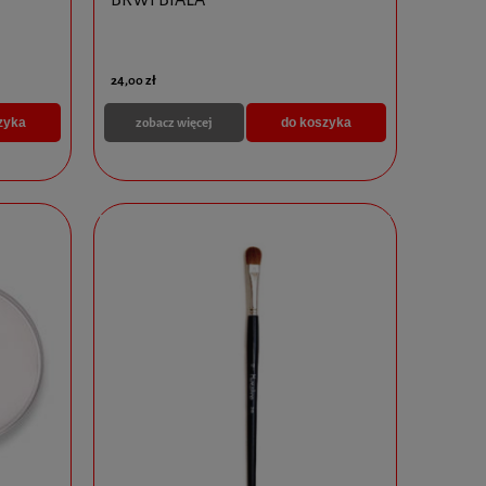
24,00 zł
zobacz więcej
zyka
do koszyka