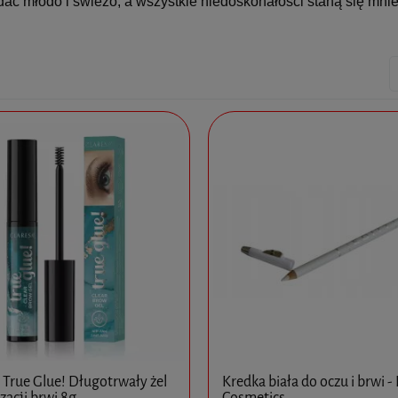
ać młodo i świeżo, a wszystkie niedoskonałości staną się mnie
 True Glue! Długotrwały żel
Kredka biała do oczu i brwi - 
izacji brwi 8g
Cosmetics