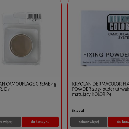
AN CAMOUFLAGE CREME 4g
KRYOLAN DERMACOLOR FI
R: D7
POWDER 20g- puder utrwala
matujący KOLOR P4
84,00 zł
cz więcej
zobacz więcej
do koszyka
do kos