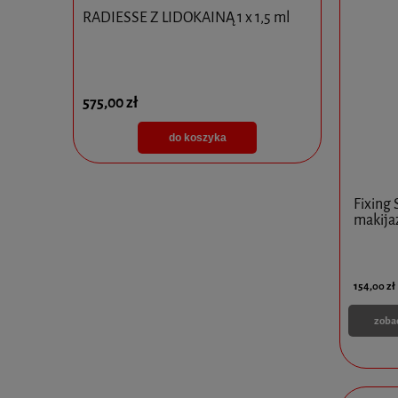
x 5ml
RADIESSE Z LIDOKAINĄ 1 x 1,5 ml
NUCLEOFIL
575,00 zł
315,00 zł
do koszyka
Fixing 
makijaż
154,00 zł
zoba