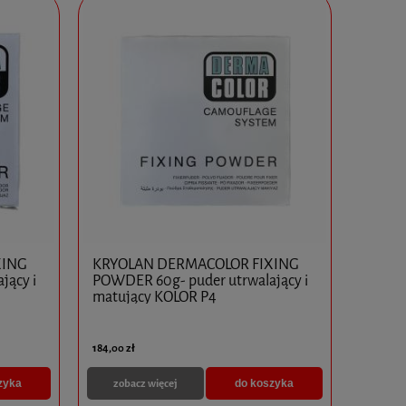
XING
KRYOLAN DERMACOLOR FIXING
jący i
POWDER 60g- puder utrwalający i
matujący KOLOR P4
184,00 zł
zobacz więcej
zyka
do koszyka