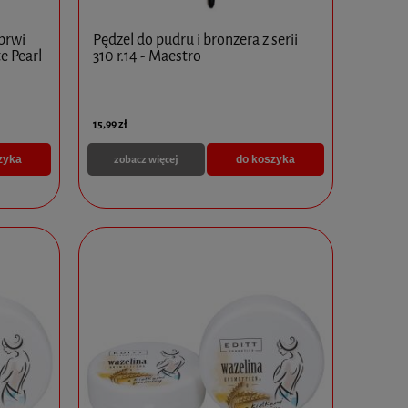
brwi
Pędzel do pudru i bronzera z serii
e Pearl
310 r.14 - Maestro
15,99 zł
zobacz więcej
zyka
do koszyka