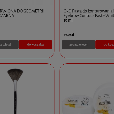
ARWIONA DO GEOMETRII
OkO Pasta do konturowania 
CZARNA
Eyebrow Contour Paste Whit
15 ml
49,50 zł
cz więcej
zobacz więcej
do koszyka
do kos