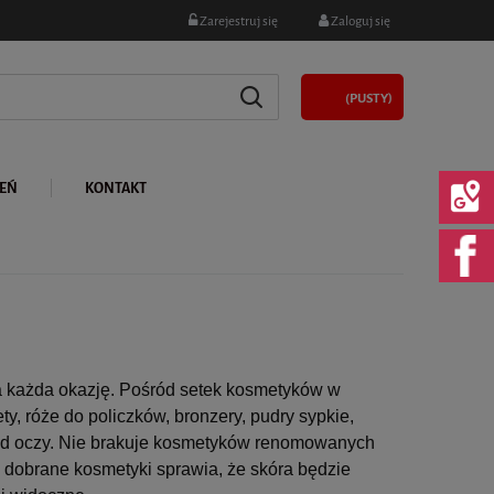
Zarejestruj się
Zaloguj się
(PUSTY)
LEŃ
KONTAKT
a każda okazję. Pośród setek kosmetyków w
y, róże do policzków, bronzery, pudry sypkie,
 pod oczy. Nie brakuje kosmetyków renomowanych
 dobrane kosmetyki sprawia, że skóra będzie