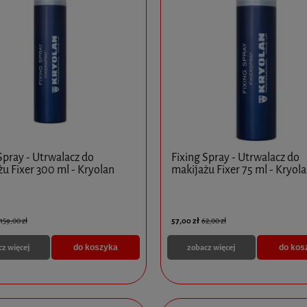
CINCELAR PLUS OPAKOWANIE
L SOFT PLUS EYES 2ML
5x8ml
620,00 zł
525,00 zł
do koszyka
do koszyka
Spray - Utrwalacz do
Fixing Spray - Utrwalacz do
u Fixer 300 ml - Kryolan
makijażu Fixer 75 ml - Kryol
57,00 zł
159,00 zł
62,00 zł
cz więcej
zobacz więcej
do koszyka
do kos