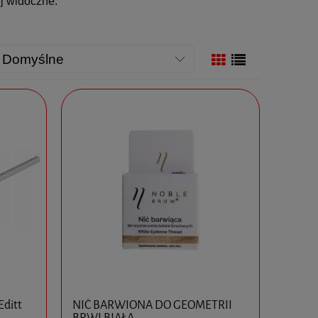
j widoczne.
Editt
NIĆ BARWIONA DO GEOMETRII
BRWI BIAŁA