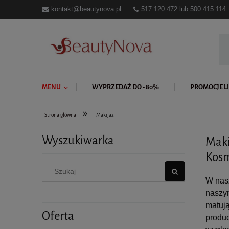
kontakt@beautynova.pl
517 120 472
lub
500 415 114
MENU
WYPRZEDAŻ DO - 80%
PROMOCJE LI
»
Strona główna
Makijaż
Wyszukiwarka
Maki
Kosm
W nasz
naszym
matują
Oferta
produc