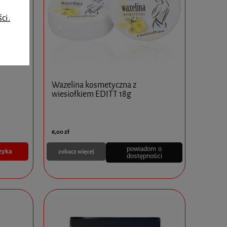
do koszyka
do ko
ci.
Wazelina kosmetyczna z
wiesiołkiem EDITT 18g
6,00 zł
powiadom o
zobacz więcej
zyka
dostępności