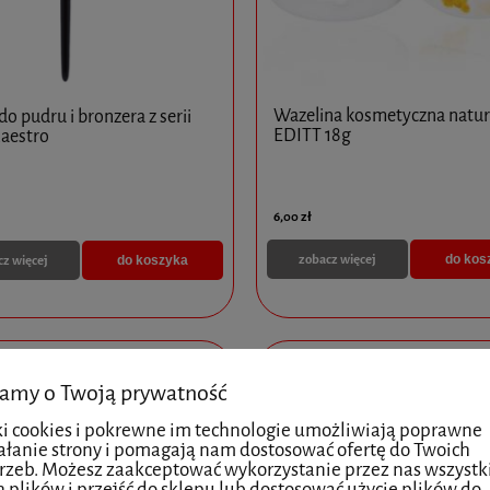
Wazelina kosmetyczna natur
do pudru i bronzera z serii
EDITT 18g
Maestro
6,00 zł
zobacz więcej
cz więcej
do kos
do koszyka
x 2ml - MediXa - 5 opakowań
PROFHILO H+L (1 x 2ML)
amy o Twoją prywatność
ki cookies i pokrewne im technologie umożliwiają poprawne
340,00 zł
ałanie strony i pomagają nam dostosować ofertę do Twoich
325,00 zł
rzeb. Możesz zaakceptować wykorzystanie przez nas wszystk
h plików i przejść do sklepu lub dostosować użycie plików do