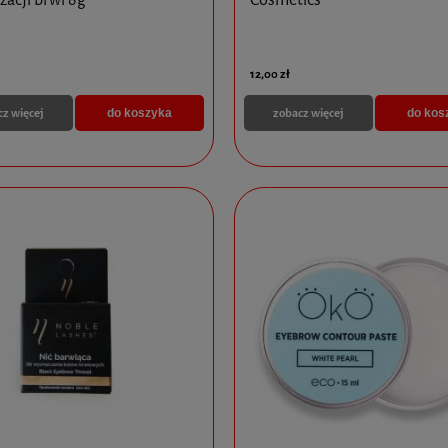
12,00 zł
cz więcej
zobacz więcej
do koszyka
do kos