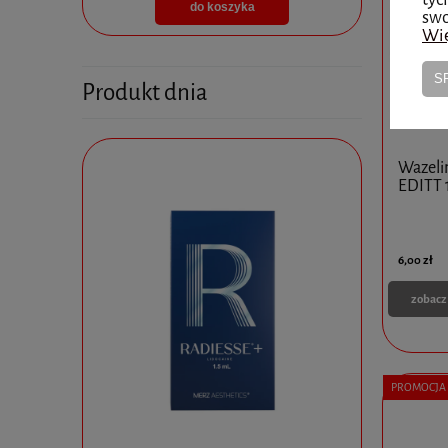
do koszyka
swo
Wię
S
Produkt dnia
Wazeli
EDITT 
6,00 zł
zobacz
PROMOCJA