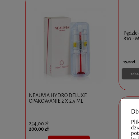
Pędzle 
810 - 
15,99 zł
zoba
0x10ml
NEAUVIA HYDRO DELUXE
Ejal 40 1 
OPAKOWANIE 2 X 2.5 ML
Db
Pli
254,00 zł
825,00 zł
dzi
200,00 zł
595,00 zł
pot
tyc