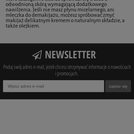
odwodnioną skórą wymagającą dodatkowego
nawilżenia. Jeśli nie masz płynu micelarnego, ani
mleczka do demakijażu, możesz spróbować zmyć
makijaż delikatnym kremem o naturalnym składzie, a
także olejkiem.
NEWSLETTER
Podaj swój adres e-mail, jeżeli chcesz otrzymywać informacje o nowościach
i promocjach.
zapisz się