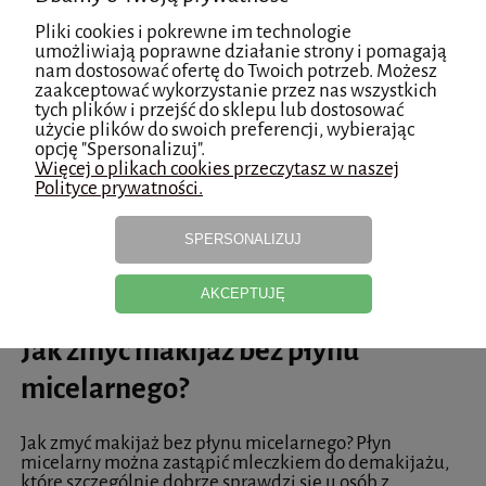
kosmetyki pozostałe po makijażu. Płyn micelarny
powinien stanowić pierwszy etap oczyszczania skóry.
Pliki cookies i pokrewne im technologie
umożliwiają poprawne działanie strony i pomagają
nam dostosować ofertę do Twoich potrzeb. Możesz
Czy płyn micelarny jest szkodliwy?
zaakceptować wykorzystanie przez nas wszystkich
tych plików i przejść do sklepu lub dostosować
użycie plików do swoich preferencji, wybierając
Czy stosowanie płynu micelarnego może mieć
opcję "Spersonalizuj".
negatywne skutki uboczne? Płyn micelarny polecany
Więcej o plikach cookies przeczytasz w naszej
jest jako pierwszy etap oczyszczania skóry z makijażu.
Polityce prywatności.
Należy jednak pamiętać, że długotrwałe stosowanie
płynów micelarnych może skutkować problemami z pH
skóry, a także może wpłynąć na wysuszenie skóry.
SPERSONALIZUJ
Dlatego też należy pamiętać, że po zastosowaniu płynu
micelarnego należy umyć twarz, a także zastosować
tonik.
AKCEPTUJĘ
Jak zmyć makijaż bez płynu
micelarnego?
Jak zmyć makijaż bez płynu micelarnego? Płyn
micelarny można zastąpić mleczkiem do demakijażu,
które szczególnie dobrze sprawdzi się u osób z