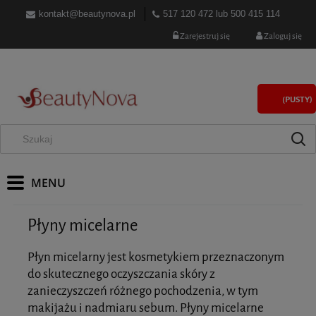
kontakt@beautynova.pl
517 120 472
lub
500 415 114
Zarejestruj się
Zaloguj się
(PUSTY)
Płyny micelarne
Płyn micelarny jest kosmetykiem przeznaczonym
do skutecznego oczyszczania skóry z
zanieczyszczeń różnego pochodzenia, w tym
makijażu i nadmiaru sebum. Płyny micelarne