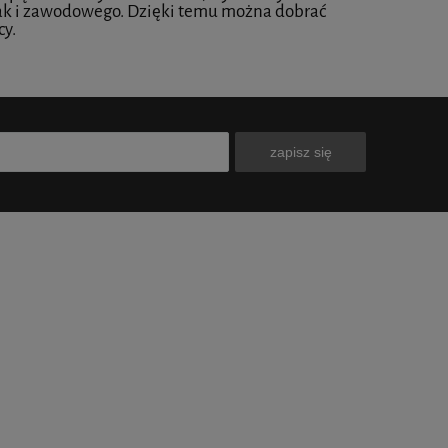
jak i zawodowego. Dzięki temu można dobrać
powiadom o
cy.
dostępności
do ko
zapisz się