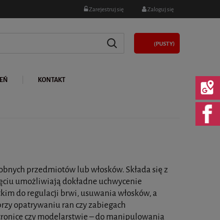
Zarejestruj się
Zaloguj się
(PUSTY)
LEŃ
KONTAKT
robnych przedmiotów lub włosków. Składa się z
ięciu umożliwiają dokładne uchwycenie
im do regulacji brwi, usuwania włosków, a
przy opatrywaniu ran czy zabiegach
ktronice czy modelarstwie – do manipulowania