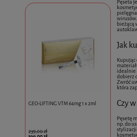
Pęseta j
kosmetyc
pielęgna
wirusów.
bieżącą 
autoklaw
Jak k
Kupując 
materiał
idealnie
dobierz d
Zwróć uw
która za
Czy w
GEO-LIFTING VTM 64mg 1 x 2ml
Avajar Rej
opakowani
Pęsetę m
np. do us
stylizac
239,00 zł
kosmetyc
165,00 zł
199,00 zł