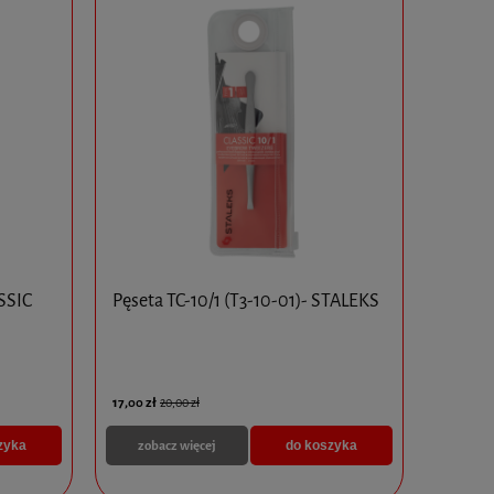
SSIC
Pęseta TC-10/1 (T3-10-01)- STALEKS
17,00 zł
20,00 zł
zobacz więcej
zyka
do koszyka