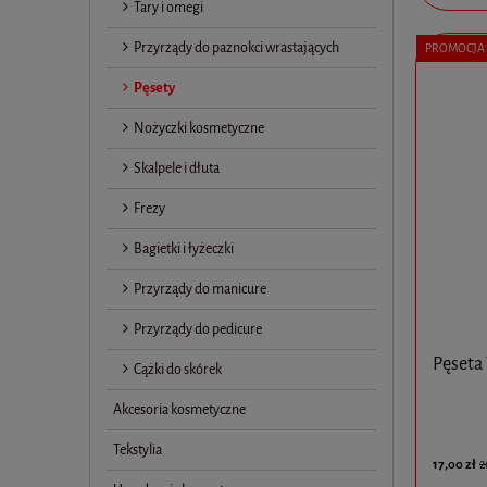
Tary i omegi
Przyrządy do paznokci wrastających
PROMOCJA
Pęsety
Nożyczki kosmetyczne
Skalpele i dłuta
Frezy
Bagietki i łyżeczki
Przyrządy do manicure
Przyrządy do pedicure
Pęseta
Cążki do skórek
Akcesoria kosmetyczne
Tekstylia
17,00 zł
2