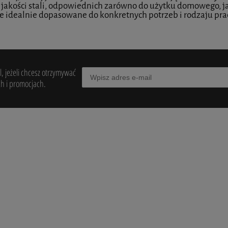
 jakości stali, odpowiednich zarówno do użytku domowego, 
e idealnie dopasowane do konkretnych potrzeb i rodzaju pra
do koszyka
do koszyka
, jeżeli chcesz otrzymywać
h i promocjach.