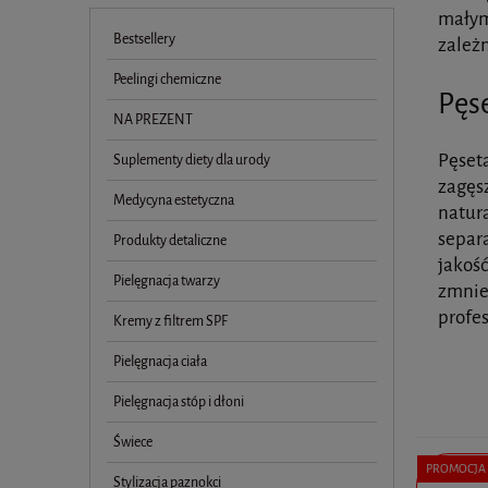
małymi
Bestsellery
zależn
Peelingi chemiczne
Pęse
NA PREZENT
Pęseta
Suplementy diety dla urody
zagęsz
Medycyna estetyczna
natura
separa
Produkty detaliczne
jakoś
Pielęgnacja twarzy
zmnie
profes
Kremy z filtrem SPF
Pielęgnacja ciała
Pielęgnacja stóp i dłoni
Świece
PROMOCJA
Stylizacja paznokci