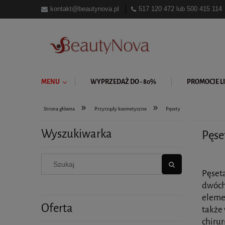
kontakt@beautynova.pl
517 120 472
lub
500 415 114
MENU
WYPRZEDAŻ DO - 80%
PROMOCJE LI
»
»
Strona główna
Przyrządy kosmetyczne
Pęsety
Wyszukiwarka
Pęse
Pęset
dwóch
eleme
Oferta
także 
chiru