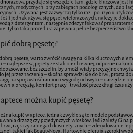
ednorazowa przydaje się wszędzie tam, gdzie kluczowa jest h
znych, medycznych, przy zabiegach podologicznych, depilacj
cyjnych. Używana jest zazwyczaj tylko raz i po użyciu utylizo
 Jeśli jednak używa się pęset wielorazowych, należy je dokła
wodą z detergentem, następnie zdezynfekować preparatem do
ie. Tylko taka procedura zapewnia pełne bezpieczeństwo klie
upić dobrą pęsetę?
dobrą pęsetę, warto zwrócić uwagę na kilka kluczowych eleme
u – najlepsze są pęsety ze stali nierdzewnej, odporne na kor
 dopasowane, bez szczelin, by umożliwiały precyzyjne chwyta
o jej przeznaczenia – skośna sprawdzi się do brwi, prosta do 
agę na sprężystość ramion i wygodę uchwytu – narzędzie nie
pewnia precyzję, komfort pracy i trwałość przez długi czas uż
 aptece można kupić pęsetę?
LipoLax VL 1x10ml
uvenating Double V Mask
e 5x18g
ożna kupić w aptece, jednak zwykle są to modele podstawo
uwania drzazg czy pojedynczych włosków. Jeśli zależy Ci na pr
ji brwi, rzęs czy zabiegach kosmetycznych – zdecydowanie 
79,00 zł
znej, takiej jak BeautyNova. Hurtownie oferują szeroki wybó
64,00 zł