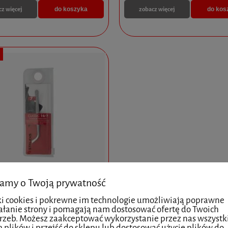
cz więcej
zobacz więcej
do koszyka
do kos
amy o Twoją prywatność
ki cookies i pokrewne im technologie umożliwiają poprawne
 CLASSIC 10/7 - STALEKS
ałanie strony i pomagają nam dostosować ofertę do Twoich
rzeb. Możesz zaakceptować wykorzystanie przez nas wszystk
h plików i przejść do sklepu lub dostosować użycie plików do