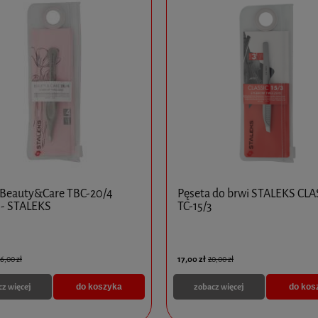
 Beauty&Care TBC-20/4
Pęseta do brwi STALEKS CLA
 - STALEKS
TC-15/3
17,00 zł
6,00 zł
20,00 zł
cz więcej
zobacz więcej
do koszyka
do kos