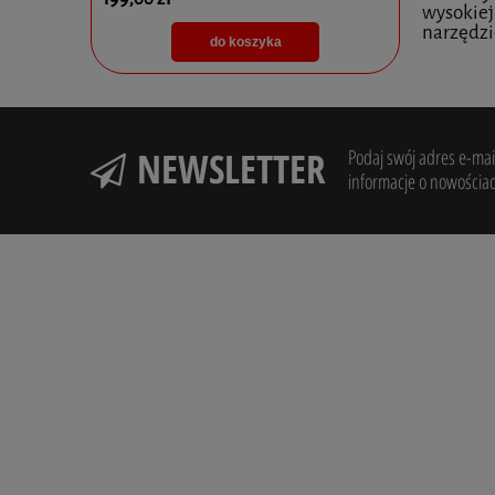
wysokiej
narzędzi
do koszyka
NEWSLETTER
Podaj swój adres e-mail
informacje o nowościac