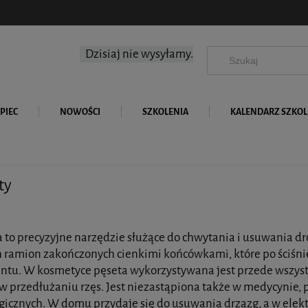
Dzisiaj nie wysyłamy.
PIEC
NOWOŚCI
SZKOLENIA
KALENDARZ SZKO
ty
a to precyzyjne narzędzie służące do chwytania i usuwania d
 ramion zakończonych cienkimi końcówkami, które po ściśn
ntu. W kosmetyce pęseta wykorzystywana jest przede wszystk
w przedłużaniu rzęs. Jest niezastąpiona także w medycynie, 
rgicznych. W domu przydaje się do usuwania drzazg, a w ele