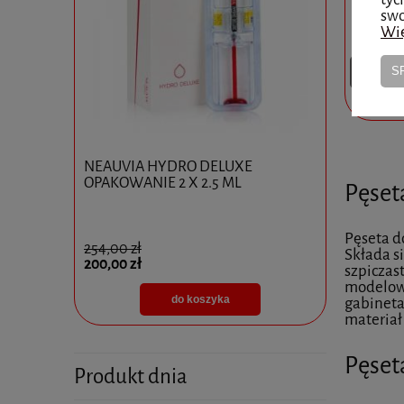
swo
Wię
17,00 zł
2
S
zobacz
0x10ml
NEAUVIA HYDRO DELUXE
Ejal 40 1 
OPAKOWANIE 2 X 2.5 ML
Pęset
Pęseta d
254,00 zł
825,00 zł
Składa s
200,00 zł
595,00 zł
szpiczas
modelowa
do koszyka
gabineta
materiał 
Pęset
Produkt dnia