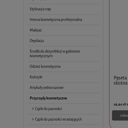
Stylizacja rzęs
Henna kosmetyczna profesjonalna
Makijaż
Depilacja
Środki do dezynfekcji w gabinecie
kosmetycznym
Odzież kosmetyczna
Kolczyki
Pęseta
skośna
Artykuły jednorazowe
Przyrządy kosmetyczne
24,40 zł
2
Cążki do paznokci
zoba
Cążki do paznokci wrastających