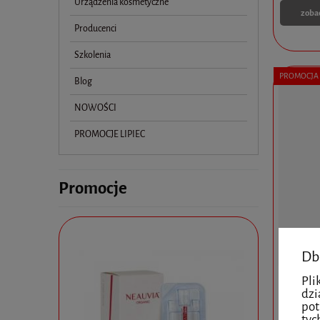
Urządzenia kosmetyczne
zoba
Producenci
Szkolenia
PROMOCJA
Blog
NOWOŚCI
PROMOCJE LIPIEC
Promocje
Db
Pli
PĘSETA
dzi
pot
tyc