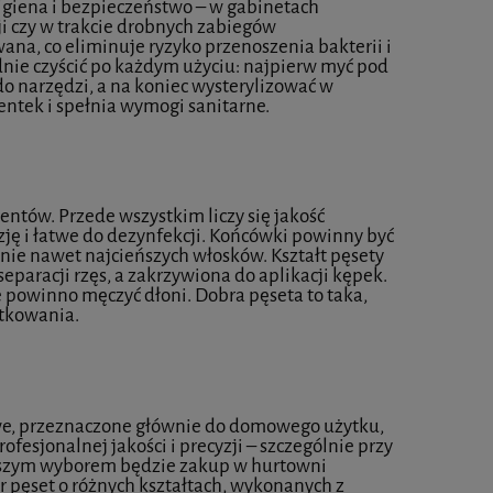
igiena i bezpieczeństwo – w gabinetach
i czy w trakcie drobnych zabiegów
wana, co eliminuje ryzyko przenoszenia bakterii i
dnie czyścić po każdym użyciu: najpierw myć pod
 narzędzi, a na koniec wysterylizować w
ntek i spełnia wymogi sanitarne.
ntów. Przede wszystkim liczy się jakość
ozję i łatwe do dezynfekcji. Końcówki powinny być
nie nawet najcieńszych włosków. Kształt pęsety
separacji rzęs, a zakrzywiona do aplikacji kępek.
 powinno męczyć dłoni. Dobra pęseta to taka,
ytkowania.
DERMAHEAL HSR 
Gouri 1x1ml
X 5ML
we, przeznaczone głównie do domowego użytku,
ofesjonalnej jakości i precyzji – szczególnie przy
lepszym wyborem będzie zakup w hurtowni
450,00 zł
349,00 zł
r pęset o różnych kształtach, wykonanych z
430,00 zł