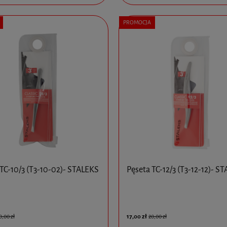
PROMOCJA
 TC-10/3 (T3-10-02)- STALEKS
Pęseta TC-12/3 (T3-12-12)- S
17,00 zł
0,00 zł
20,00 zł