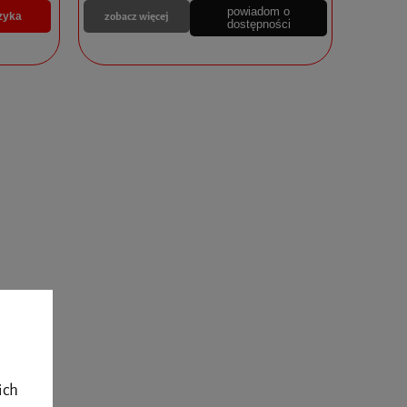
powiadom o
zobacz więcej
zyka
dostępności
ich