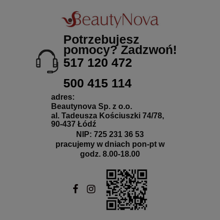
Potrzebujesz
pomocy? Zadzwoń!
517 120 472
500 415 114
adres:
Beautynova Sp. z o.o.
al. Tadeusza Kościuszki 74/78,
90-437 Łódź
NIP: 725 231 36 53
pracujemy w dniach pon-pt w
godz. 8.00-18.00