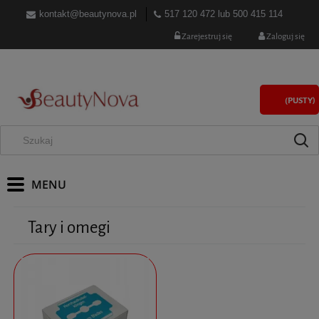
kontakt@beautynova.pl
517 120 472
lub
500 415 114
Zarejestruj się
Zaloguj się
(PUSTY)
Tary i omegi