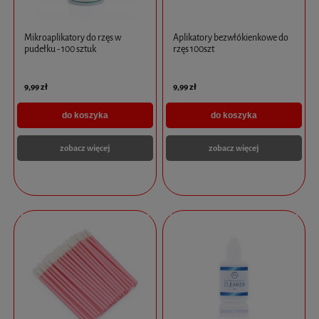
Mikroaplikatory do rzęs w
Aplikatory bezwłókienkowe do
pudełku - 100 sztuk
rzęs 100szt
9,99 zł
9,99 zł
do koszyka
do koszyka
zobacz więcej
zobacz więcej