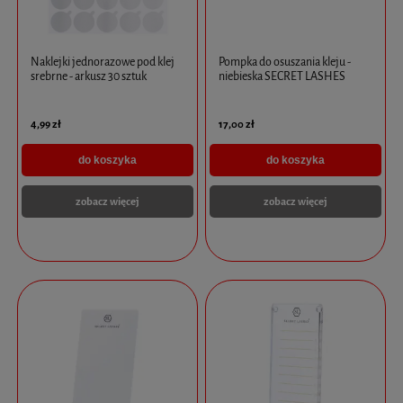
Naklejki jednorazowe pod klej
Pompka do osuszania kleju -
srebrne - arkusz 30 sztuk
niebieska SECRET LASHES
4,99 zł
17,00 zł
do koszyka
do koszyka
zobacz więcej
zobacz więcej