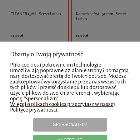
CLEANER 15ML - Secret Lashes
Kamień nefrytu 50mm - Secret
Lashes
32,00 zł
12,00 zł
do koszyka
do koszyka
Dbamy o Twoją prywatność
zobacz więcej
zobacz więcej
Pliki cookies i pokrewne im technologie
umożliwiają poprawne działanie strony i pomagają
nam dostosować ofertę do Twoich potrzeb. Możesz
zaakceptować wykorzystanie przez nas wszystkich
tych plików i przejść do sklepu lub dostosować
użycie plików do swoich preferencji, wybierając
opcję "Spersonalizuj".
Więcej o plikach cookies przeczytasz w naszej
Polityce prywatności.
SPERSONALIZUJ