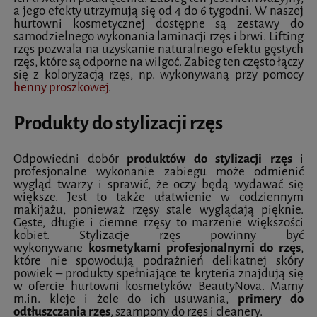
a jego efekty utrzymują się od 4 do 6 tygodni. W naszej
hurtowni kosmetycznej dostępne są zestawy do
samodzielnego wykonania laminacji rzęs i brwi. Lifting
rzęs pozwala na uzyskanie naturalnego efektu gęstych
rzęs, które są odporne na wilgoć. Zabieg ten często łączy
się z koloryzacją rzęs, np. wykonywaną przy pomocy
henny proszkowej
.
Produkty do stylizacji rzęs
Odpowiedni dobór
produktów do stylizacji rzęs
i
profesjonalne wykonanie zabiegu może odmienić
wygląd twarzy i sprawić, że oczy będą wydawać się
większe. Jest to także ułatwienie w codziennym
makijażu, ponieważ rzęsy stale wyglądają pięknie.
Gęste, długie i ciemne rzęsy to marzenie większości
kobiet. Stylizacje rzęs powinny być
wykonywane
kosmetykami profesjonalnymi do rzęs
,
które nie spowodują podrażnień delikatnej skóry
powiek – produkty spełniające te kryteria znajdują się
w ofercie hurtowni kosmetyków BeautyNova. Mamy
m.in. kleje i żele do ich usuwania,
primery do
odtłuszczania rzęs
, szampony do rzęs i cleanery.