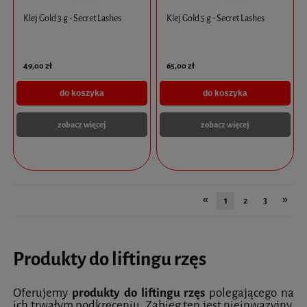
Klej Gold 3 g - Secret Lashes
Klej Gold 5 g - Secret Lashes
49,00 zł
65,00 zł
do koszyka
do koszyka
zobacz więcej
zobacz więcej
«
»
1
2
3
Produkty do liftingu rzęs
Oferujemy
produkty do liftingu rzęs
polegającego na
ich trwałym podkręceniu. Zabieg ten jest nieinwazyjny,