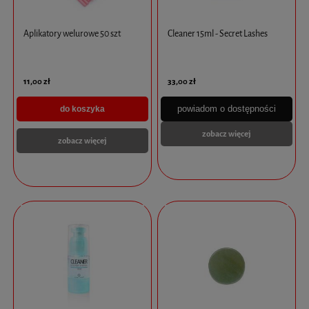
Aplikatory welurowe 50 szt
Cleaner 15ml - Secret Lashes
11,00 zł
33,00 zł
powiadom o dostępności
do koszyka
zobacz więcej
zobacz więcej