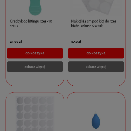
Grzebyk do liftingu rzęs - 10
Naklejki 5 cm pod klej do rzęs
sztuk
białe - arkusz 6 sztuk
25,00 zł
4,50 zł
do koszyka
do koszyka
zobacz więcej
zobacz więcej