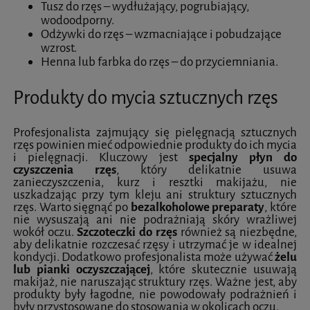
Tusz do rzęs – wydłużający, pogrubiający,
wodoodporny.
Odżywki do rzęs – wzmacniające i pobudzające
wzrost.
Henna lub farbka do rzęs – do przyciemniania.
Produkty do mycia sztucznych rzęs
Profesjonalista zajmujący się pielęgnacją sztucznych
rzęs powinien mieć odpowiednie produkty do ich mycia
i pielęgnacji. Kluczowy jest
specjalny płyn do
czyszczenia rzęs
, który delikatnie usuwa
zanieczyszczenia, kurz i resztki makijażu, nie
uszkadzając przy tym kleju ani struktury sztucznych
rzęs. Warto sięgnąć po
bezalkoholowe preparaty
, które
nie wysuszają ani nie podrażniają skóry wrażliwej
wokół oczu.
Szczoteczki do rzęs
również są niezbędne,
aby delikatnie rozczesać rzęsy i utrzymać je w idealnej
kondycji. Dodatkowo profesjonalista może używać
żelu
lub pianki oczyszczającej
, które skutecznie usuwają
makijaż, nie naruszając struktury rzęs. Ważne jest, aby
produkty były łagodne, nie powodowały podrażnień i
były przystosowane do stosowania w okolicach oczu.