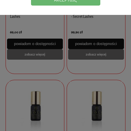
AKCEPTUJĘ
Klej Carmine Gold 5g - Secret
Klej Champions Extra Strong 5g
Lashes
- Secret Lashes
69,00 zł
99,90 zł
powiadom o dostępności
powiadom o dostępności
zobacz więcej
zobacz więcej