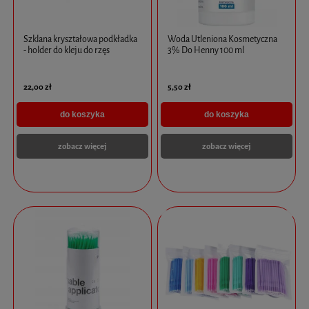
Szklana kryształowa podkładka
Woda Utleniona Kosmetyczna
- holder do kleju do rzęs
3% Do Henny 100 ml
22,00 zł
5,50 zł
do koszyka
do koszyka
zobacz więcej
zobacz więcej