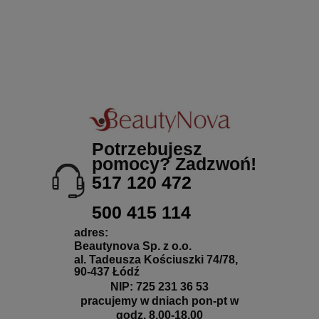
Potrzebujesz
pomocy? Zadzwoń!
517 120 472
500 415 114
adres:
Beautynova Sp. z o.o.
al. Tadeusza Kościuszki 74/78,
90-437 Łódź
NIP: 725 231 36 53
pracujemy w dniach pon-pt w
godz. 8.00-18.00