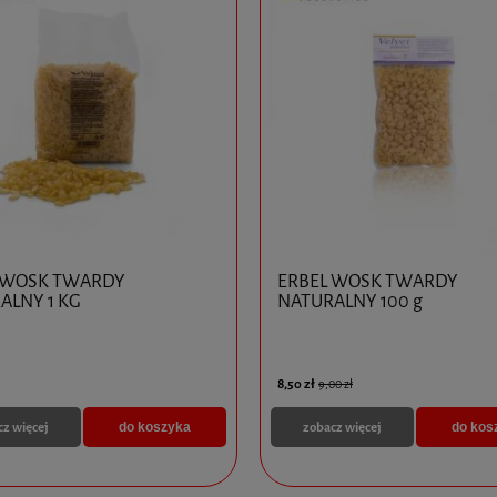
L EYE BAG SOLUTION 1 x
RADIESSE 1 x 1,5 ml
575,00 zł
do koszyka
do koszyka
 WOSK TWARDY
ERBEL WOSK TWARDY
ALNY 1 KG
NATURALNY 100 g
8,50 zł
9,00 zł
cz więcej
zobacz więcej
do koszyka
do kos