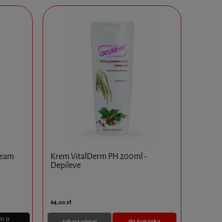
ream
Krem VitalDerm PH 200ml -
Depileve
64,00 zł
m o
zobacz więcej
do koszyka