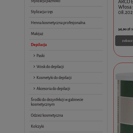
Stylizacja paznokci
ARCO E
Włosa 
Stylizacja rzęs
08.202
Henna kosmetyczna profesjonalna
34,90 zł
3
Makijaż
zobacz
Depilacja
Paski
Wosk do depilacji
Kosmetyki do depilacji
Akcesoria do depilacji
Środki do dezynfekcji w gabinecie
kosmetycznym
Odzież kosmetyczna
Kolczyki