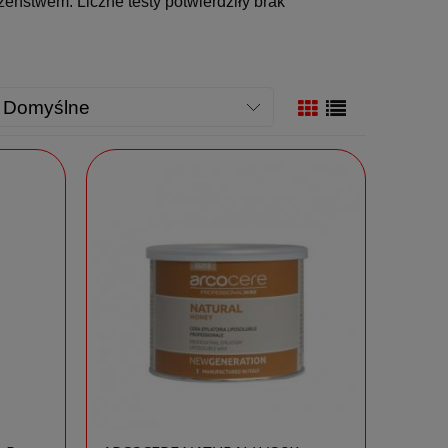
ństwem. Liczne testy potwierdziły brak