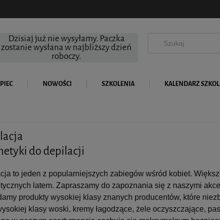
Dzisiaj już nie wysyłamy. Paczka
zostanie wysłana w najbliższy dzień
roboczy.
PIEC
NOWOŚCI
SZKOLENIA
KALENDARZ SZKO
lacja
etyki do depilacji
cja to jeden z popularniejszych zabiegów wśród kobiet. Większ
ycznych latem. Zapraszamy do zapoznania się z naszymi akces
amy produkty wysokiej klasy znanych producentów, które nie
wysokiej klasy woski, kremy łagodzące, żele oczyszczające, pask