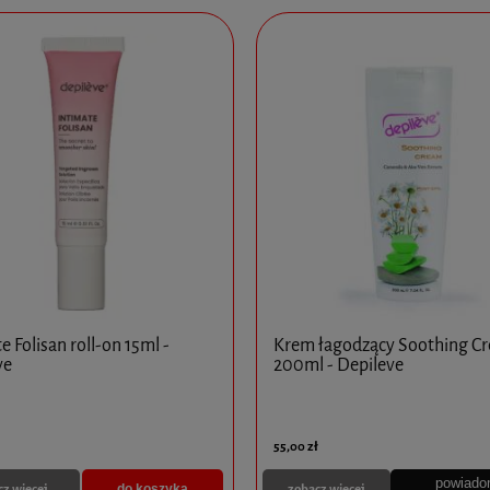
e Folisan roll-on 15ml -
Krem łagodzący Soothing C
ve
200ml - Depileve
55,00 zł
powiado
cz więcej
zobacz więcej
do koszyka