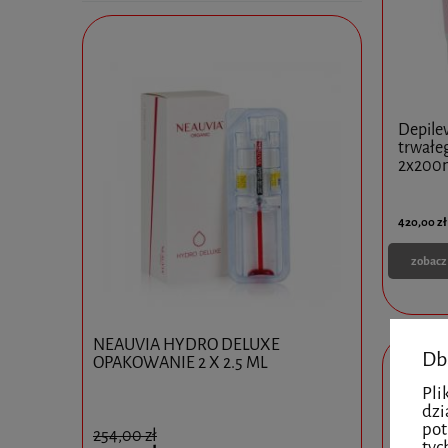
Depilev
trwałe
2x200
420,00 zł
zobacz
0x10ml
NEAUVIA HYDRO DELUXE
Ejal 40 1 
Db
OPAKOWANIE 2 X 2.5 ML
Pli
dzi
pot
254,00 zł
825,00 zł
tyc