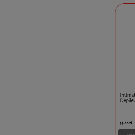
Intimat
Depile
33,00 zł
zoba