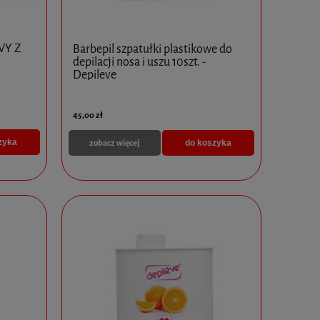
WY Z
Barbepil szpatułki plastikowe do
depilacji nosa i uszu 10szt. -
Depileve
45,00 zł
zobacz więcej
zyka
do koszyka