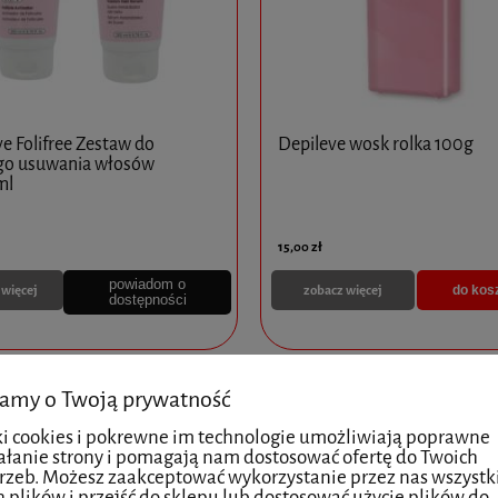
e Folifree Zestaw do
Depileve wosk rolka 100g
go usuwania włosów
ml
15,00 zł
powiadom o
 więcej
zobacz więcej
do kos
dostępności
x 2ml - MediXa - 5 opakowań
PROFHILO H+L (1 x 2ML)
amy o Twoją prywatność
ki cookies i pokrewne im technologie umożliwiają poprawne
ałanie strony i pomagają nam dostosować ofertę do Twoich
rzeb. Możesz zaakceptować wykorzystanie przez nas wszystk
340,00 zł
h plików i przejść do sklepu lub dostosować użycie plików do