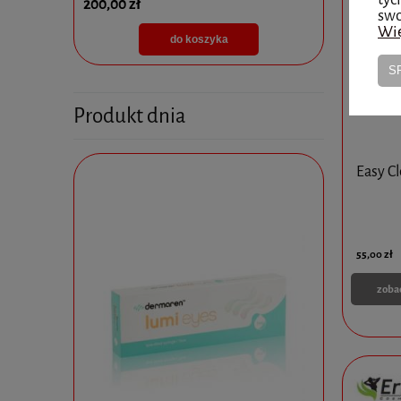
200,00 zł
595,00 zł
swo
Wię
do koszyka
S
Produkt dnia
Easy Cl
55,00 zł
zoba