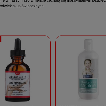
ne w naszym asortymencie cechują się maksymalnym bezpiecze
kolwiek skutków bocznych.