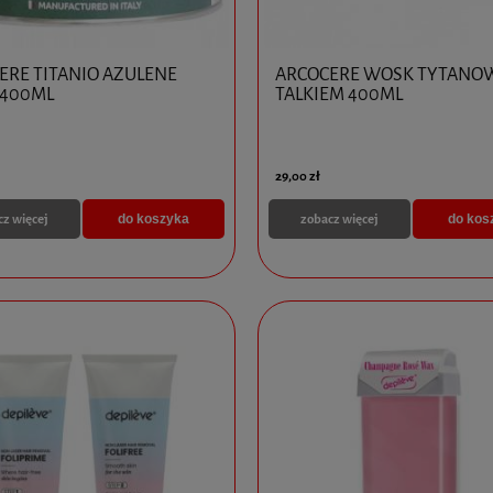
ERE TITANIO AZULENE
ARCOCERE WOSK TYTANO
400ML
TALKIEM 400ML
29,00 zł
cz więcej
zobacz więcej
do koszyka
do kos