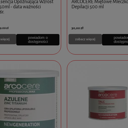
sencja Opóźniająca Wzrost
ARCOCERE Miętowe Mleczko
50ml - data ważności
Depilacji 500 ml
6r.
30,00 zł
9,00 zł
powiadom o
powiado
 więcej
zobacz więcej
dostępności
dostępn