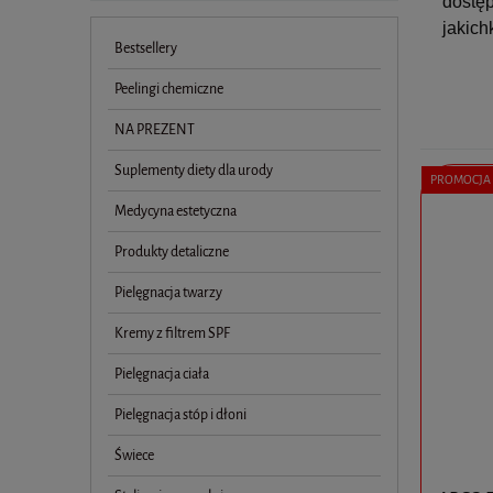
dostęp
jakich
Bestsellery
Peelingi chemiczne
NA PREZENT
Suplementy diety dla urody
PROMOCJA
Medycyna estetyczna
Produkty detaliczne
Pielęgnacja twarzy
Kremy z filtrem SPF
Pielęgnacja ciała
Pielęgnacja stóp i dłoni
Świece