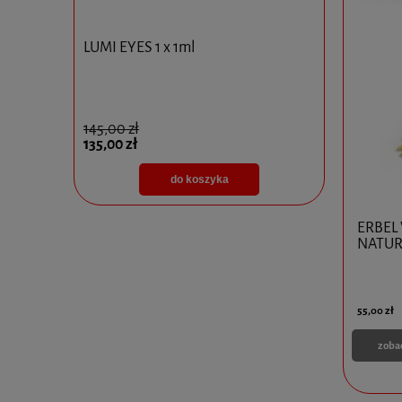
LUMI EYES 1 x 1ml
łowa +
DERMAHEA
1,5 ml
145,00 zł
69,00 zł
135,00 zł
do koszyka
ERBEL
NATUR
55,00 zł
zoba