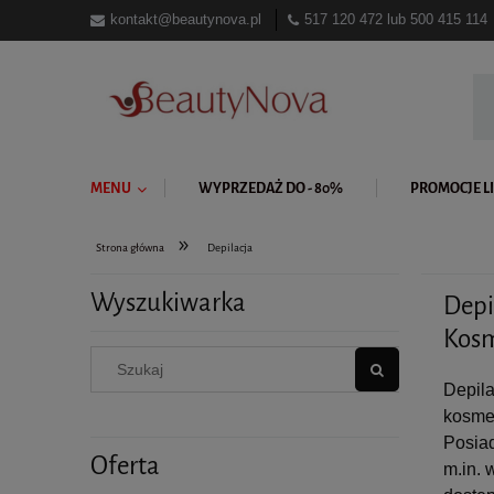
kontakt@beautynova.pl
517 120 472
lub
500 415 114
MENU
WYPRZEDAŻ DO - 80%
PROMOCJE LI
»
Strona główna
Depilacja
Wyszukiwarka
Depi
Kosm
Depila
kosmet
Posiad
Oferta
m.in. 