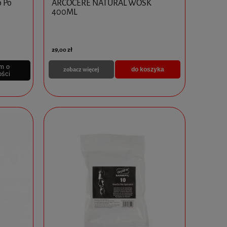
 Po
ARCOCERE NATURAL WOSK
400ML
29,00 zł
m o
zobacz więcej
do koszyka
ości