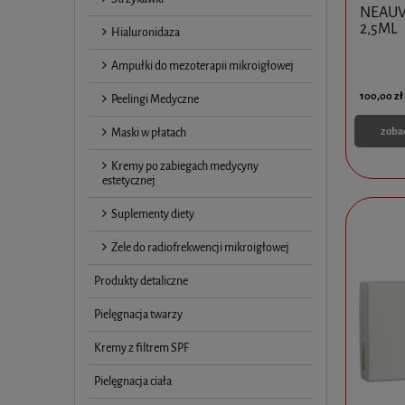
NEAUV
2,5ML
Hialuronidaza
Ampułki do mezoterapii mikroigłowej
100,00 zł
Peelingi Medyczne
zoba
Maski w płatach
Kremy po zabiegach medycyny
estetycznej
Suplementy diety
Żele do radiofrekwencji mikroigłowej
Produkty detaliczne
Pielęgnacja twarzy
Kremy z filtrem SPF
Pielęgnacja ciała