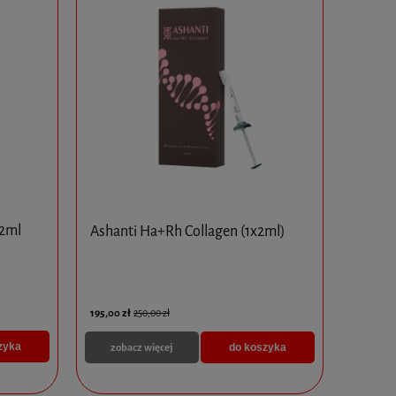
x2ml
Ashanti Ha+Rh Collagen (1x2ml)
195,00 zł
250,00 zł
zobacz więcej
zyka
do koszyka
PINK GLOW - MESOHEAL 1 x 5ml
RRS HA EYES 1 x 1