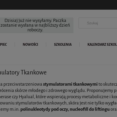
Dzisiaj już nie wysyłamy. Paczka
zostanie wysłana w najbliższy dzień
roboczy.
PIEC
NOWOŚCI
SZKOLENIA
KALENDARZ SZKO
ulatory Tkankowe
ja przeciwstarzeniowa
stymulatorami tkankowymi
to skutec
rócenia skórze młodego i zdrowego wyglądu. Proponujemy 
nerase czy Hyalual, które wspierają procesy metaboliczne i k
sowaniu stymulatorów tkankowych, skóra jest nie tylko wygła
jemy m.in.
polinukleotydy pod oczy, nucleofill do liftingu
ora