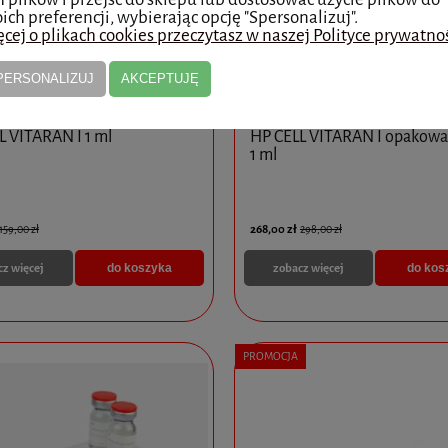
ich preferencji, wybierając opcję "Spersonalizuj".
cej o plikach cookies przeczytasz w naszej Polityce prywatnoś
PERSONALIZUJ
AKCEPTUJĘ
L VITARAN I 1 ml
HP CELL VITARAN I opakowan
1 ml
268,00 zł
159,00 zł
298,00 zł
cz więcej
zobacz więcej
do koszyka
do kos
PROMOCJA