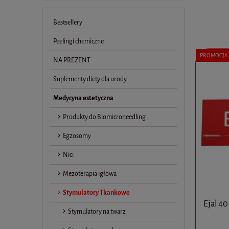
Bestsellery
Peelingi chemiczne
PROMOCJA
NA PREZENT
Suplementy diety dla urody
Medycyna estetyczna
Produkty do Biomicroneedling
Egzosomy
Nici
Mezoterapia igłowa
Stymulatory Tkankowe
Ejal 40
Stymulatory na twarz