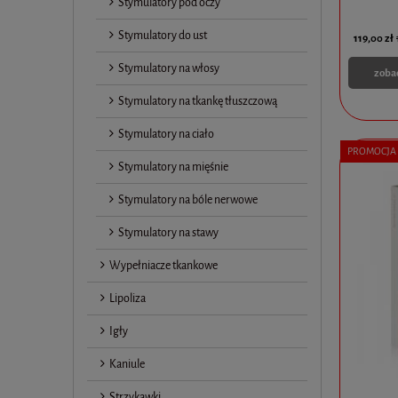
Stymulatory pod oczy
Stymulatory do ust
119,00 zł
Stymulatory na włosy
zoba
Stymulatory na tkankę tłuszczową
Stymulatory na ciało
PROMOCJA
Stymulatory na mięśnie
Stymulatory na bóle nerwowe
Stymulatory na stawy
Wypełniacze tkankowe
Lipoliza
Igły
Kaniule
Strzykawki