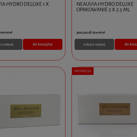
IA HYDRO DELUXE 1 X
NEAUVIA HYDRO DELUXE
OPAKOWANIE 2 X 2.5 ML
200,00 zł
127,00 zł
254,00 zł
cz więcej
zobacz więcej
do koszyka
do kos
PROMOCJA