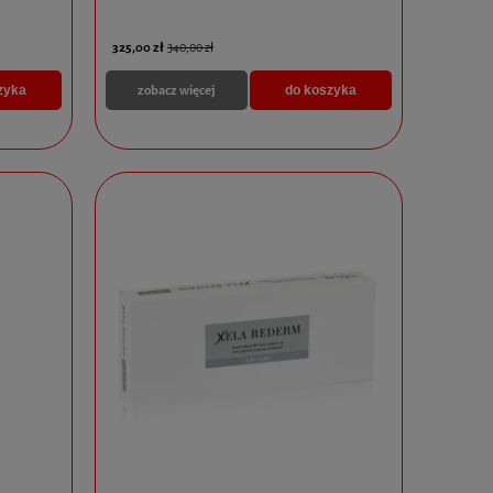
325,00 zł
340,00 zł
zobacz więcej
zyka
do koszyka