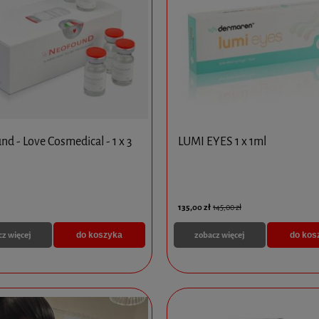
d - Love Cosmedical - 1 x 3
LUMI EYES 1 x 1ml
x 2ml - MediXa - 5 opakowań
PROFHILO H+L (1 x 2ML)
135,00 zł
145,00 zł
cz więcej
zobacz więcej
do koszyka
do kos
340,00 zł
325,00 zł
do koszyka
do koszyka