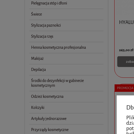
Pielęgnacja stóp i dłoni
Świece
HYALU
Stylizacja paznokci
Stylizacja rzęs
Henna kosmetyczna profesjonalna
245,00 zł
Makijaż
zoba
Depilacja
Środki do dezynfekcji w gabinecie
kosmetycznym
PROMOCJA
Odzież kosmetyczna
Db
Kolczyki
Pli
Artykuły jednorazowe
dzi
pot
Przyrządy kosmetyczne
tyc