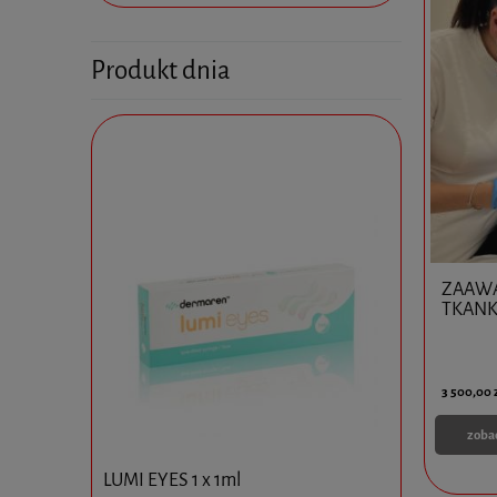
Produkt dnia
ZAAW
TKAN
3 500,00 
zoba
ANIE 10
LUMI EYES 1 x 1ml
MD-Matrix 