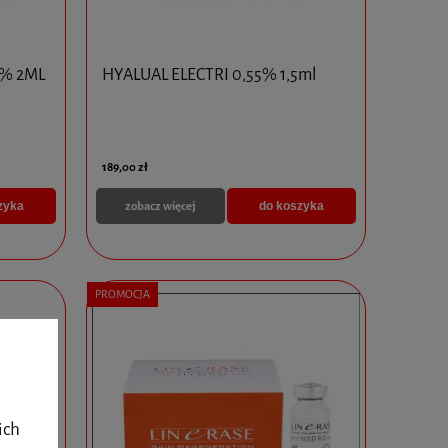
2% 2ML
HYALUAL ELECTRI 0,55% 1,5ml
189,00 zł
zobacz więcej
zyka
do koszyka
PROMOCJA
ich