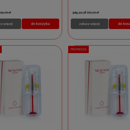
595,00 zł
129,00 zł
825,00 zł
cz więcej
zobacz więcej
do koszyka
do kos
PROMOCJA