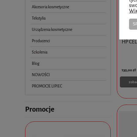
swo
Akcesoria kosmetyczne
Wię
Tekstylia
S
Urządzenia kosmetyczne
Producenci
HP CEL
Szkolenia
Blog
135,00 zł
NOWOŚCI
zoba
PROMOCJE LIPIEC
Promocje