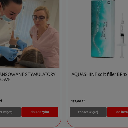
ANSOWANE STYMULATORY
AQUASHINE soft filler BR 1
KOWE
zł
175,00 zł
cz więcej
zobacz więcej
do koszyka
do kos
- Kolagen 1 x 2ml
Nucleofill Strong 1 x 1,5ml