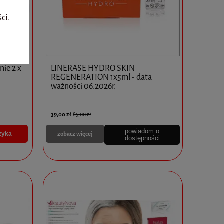
ci.
ie 2 x
LINERASE HYDRO SKIN
REGENERATION 1x5ml - data
ważności 06.2026r.
39,00 zł
85,00 zł
powiadom o
zobacz więcej
zyka
dostępności