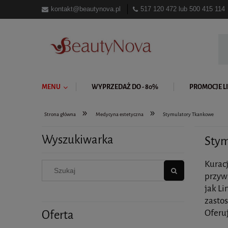
kontakt@beautynova.pl
517 120 472
lub
500 415 114
MENU
WYPRZEDAŻ DO - 80%
PROMOCJE LI
»
»
Strona główna
Medycyna estetyczna
Stymulatory Tkankowe
Wyszukiwarka
Stym
Kurac
przyw
jak Li
zasto
Oferu
Oferta