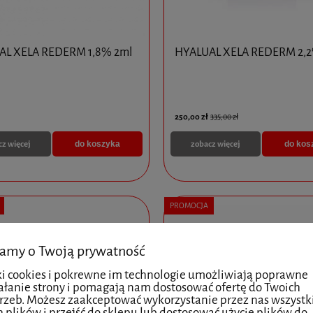
AL XELA REDERM 1,8% 2ml
HYALUAL XELA REDERM 2,
250,00 zł
335,00 zł
cz więcej
zobacz więcej
do koszyka
do kos
PROMOCJA
amy o Twoją prywatność
ki cookies i pokrewne im technologie umożliwiają poprawne
ałanie strony i pomagają nam dostosować ofertę do Twoich
rzeb. Możesz zaakceptować wykorzystanie przez nas wszystk
h plików i przejść do sklepu lub dostosować użycie plików do