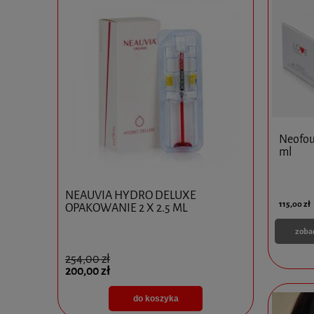
Neofoun
ml
0x10ml
NEAUVIA HYDRO DELUXE
Ejal 40 1 
115,00 zł
OPAKOWANIE 2 X 2.5 ML
zoba
254,00 zł
825,00 zł
200,00 zł
595,00 zł
do koszyka