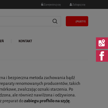
Zarejestruj się
Zaloguj się
(PUSTY)
LEŃ
KONTAKT
zna i bezpieczna metoda zachowania bądź
preparaty renomowanych producentów, takich
omórkowe, zwalczając oznaki starzenia. Po
dzona, ale również nawilżona i odżywiona.
z preparat do
zabiegu profhilo na szyję
.