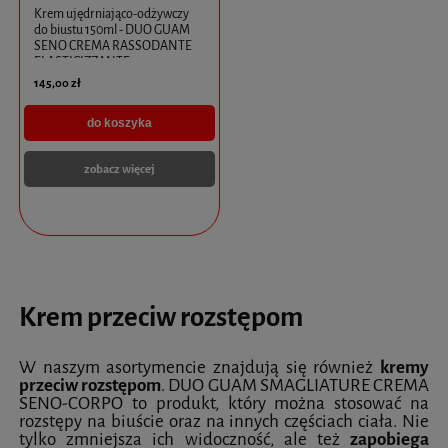
Krem ujędrniająco-odżywczy
do biustu 150ml - DUO GUAM
SENO CREMA RASSODANTE
ELASTICIZZANTE
145,00 zł
do koszyka
zobacz więcej
Krem przeciw rozstępom
W naszym asortymencie znajdują się również
kremy
przeciw rozstępom
. DUO GUAM SMAGLIATURE CREMA
SENO-CORPO to produkt, który można stosować na
rozstępy na biuście oraz na innych częściach ciała. Nie
tylko zmniejsza ich widoczność, ale też
zapobiega