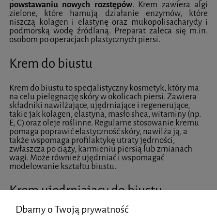
powstawaniu nowych rozstępów
. Krem zawiera algi
zielone, które hamują działanie enzymów, które
niszczą kolagen i elastynę oraz mukopolisacharydy i
podmorską wodę źródlaną. Preparat zaleca się m.in.
osobom po operacjach plastycznych piersi.
Krem do biustu
Krem do biustu to specjalistyczny kosmetyk, który ma
na celu pielęgnację skóry w okolicach piersi. Zawiera
składniki nawilżające, ujędrniające i regenerujące,
takie jak kolagen, elastyna, masło shea, witaminy (np.
E, C) oraz oleje roślinne. Regularne stosowanie kremu
pomaga poprawić elastyczność skóry, nawilża ją, a
także wspomaga profilaktykę utraty jędrności,
zwłaszcza po ciąży, karmieniu piersią lub zmianach
wagi. Może również ujędrniać i wspomagać
modelowanie kształtu biustu.
Krem ujędrniający do biustu
Dbamy o Twoją prywatność
Krem ujędrniający do biustu to kosmetyk, który