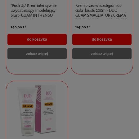
"Push Up" Krem intensywnie
Krem przeciw rozstępom do
uwydatniający i modelujący
ciała i biustu 200ml - DUO
biust - GUAM INTHENSO
GUAM SMAGLIATURE CREMA
CREMA SENO
SENO-CORPO + próbka GRATIS
VOLUMIZZANTE + próbka
240,00 zł
165,00 zł
GRATIS
do koszyka
do koszyka
zobacz więcej
zobacz więcej