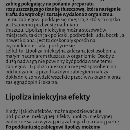
zabieg polegający na podaniu preparatu
rozpuszczającego tkankę tłuszczową, która następnie
trafia do wątroby i zostaje wydalona z organizmu.
Temu zabiegowi poddaje się miejsca, z których ciężko
jest samemu pozbyć się nadmiaru
tłuszczu. Lipolizę iniekcyjną można stosować w
miejscach, takich jak policzki, podbródek, uda, boczki, a
nawet kolana. Jest to doskonały sposób na
wysmuklenie ciała i pozbycie się
cellulitu. Lipoliza iniekcyjna zalecana jest osobom z
małym nadmiarem tłuszczu w organizmie. Osoby z
dużą nadwagą nie powinny być poddawane temu
zabiegowi. Lipoliza iniekcyjna nie jest sposobem na
odchudzanie, a przed każdym zabiegiem należy
dokładnie sprawdzić wszelkie przeciwwskazania oraz
zasięgnąć opinii lekarza.
Lipoliza iniekcyjna efekty
Kiedy i jakich efektów można spodziewać się
po lipolizie iniekcyjnej? Efekty lipolizy iniekcyjnej
widoczne są zazwyczaj po 3 zabiegach na daną partię.
Po poddaniu się zabiegowi lipolizy możemy