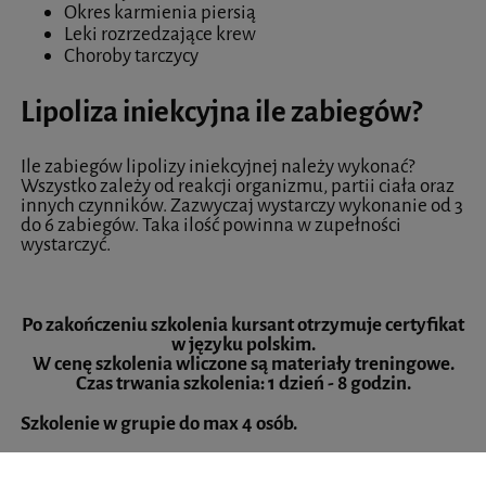
Okres karmienia piersią
Leki rozrzedzające krew
Choroby tarczycy
Lipoliza iniekcyjna ile zabiegów?
Ile zabiegów lipolizy iniekcyjnej należy wykonać?
Wszystko zależy od reakcji organizmu, partii ciała oraz
innych czynników. Zazwyczaj wystarczy wykonanie od 3
do 6 zabiegów. Taka ilość powinna w zupełności
wystarczyć.
Po zakończeniu szkolenia kursant otrzymuje certyfikat
w języku polskim.
W cenę szkolenia wliczone są materiały treningowe.
Czas trwania szkolenia: 1 dzień - 8 godzin.
Szkolenie w grupie do max 4 osób.
Istnieje możliwość szkolenia indywidualnego - dopłata
50% do ceny podstawowej.