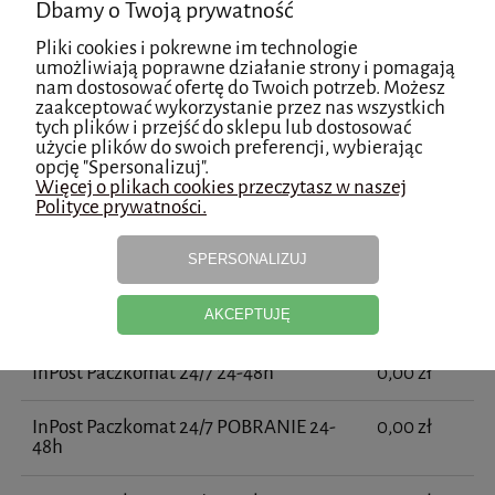
Dbamy o Twoją prywatność
Pliki cookies i pokrewne im technologie
umożliwiają poprawne działanie strony i pomagają
Koszty dostawy
nam dostosować ofertę do Twoich potrzeb. Możesz
Cena nie zawiera ewentualnych kosztów płatności
zaakceptować wykorzystanie przez nas wszystkich
tych plików i przejść do sklepu lub dostosować
użycie plików do swoich preferencji, wybierając
Kraj wysyłki:
opcję "Spersonalizuj".
Więcej o plikach cookies przeczytasz w naszej
Polityce prywatności.
SPERSONALIZUJ
InPost Kurier
0,00 zł
InPost Kurier POBRANIE
0,00 zł
AKCEPTUJĘ
InPost Paczkomat 24/7 24-48h
0,00 zł
InPost Paczkomat 24/7 POBRANIE 24-
0,00 zł
48h