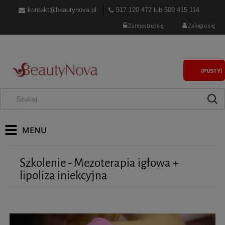
kontakt@beautynova.pl
517 120 472
lub
500 415 114
Zarejestruj się
Zaloguj się
(PUSTY)
Szkolenie - Mezoterapia igłowa +
lipoliza iniekcyjna