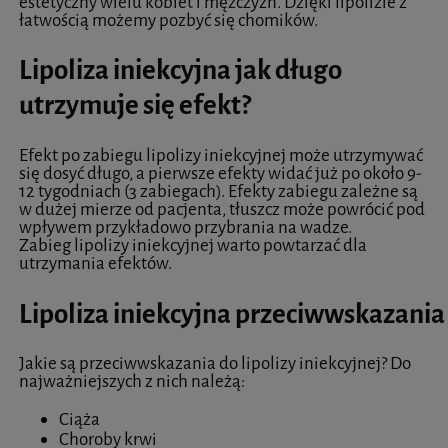
estetyczny wielu kobiet i mężczyzn. Dzięki lipolizie z
łatwością możemy pozbyć się chomików.
Lipoliza iniekcyjna jak długo
utrzymuje się efekt?
Efekt po zabiegu lipolizy iniekcyjnej może utrzymywać
się dosyć długo, a pierwsze efekty widać już po około 9-
12 tygodniach (3 zabiegach). Efekty zabiegu zależne są
w dużej mierze od pacjenta, tłuszcz może powrócić pod
wpływem przykładowo przybrania na wadze.
Zabieg lipolizy iniekcyjnej warto powtarzać dla
utrzymania efektów.
Lipoliza iniekcyjna przeciwwskazania
Jakie są przeciwwskazania do lipolizy iniekcyjnej? Do
najważniejszych z nich należą:
Ciąża
Choroby krwi