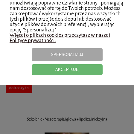
umożliwiają poprawne działanie strony i pomagają
nam dostosować ofertę do Twoich potrzeb. Możesz
zaakceptować wykorzystanie przez nas wszystkich
tych plików i przejść do sklepu lub dostosować
LUMI EYES 1 x 1ml
użycie plików do swoich preferencji, wybierając
opcję "Spersonalizuj".
Więcej o plikach cookies przeczytasz w naszej
Polityce prywatności.
SPERSONALIZUJ
AKCEPTUJĘ
do koszyka
Szkolenie - Mezoterapia igłowa + lipoliza iniekcyjna