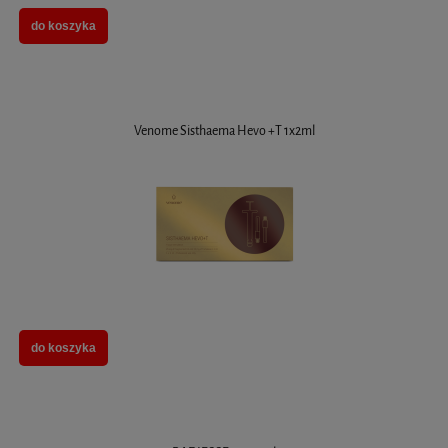
do koszyka
Venome Sisthaema Hevo +T 1x2ml
do koszyka