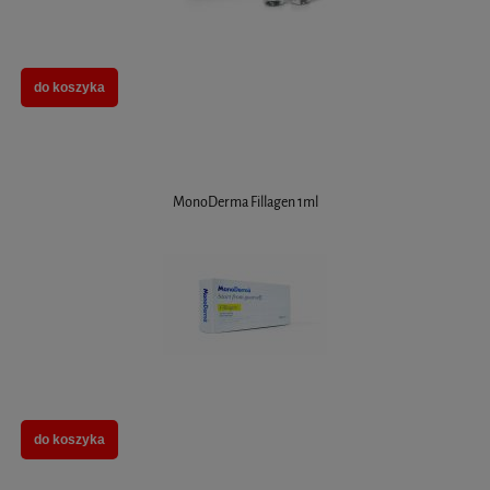
do koszyka
MonoDerma Fillagen 1ml
do koszyka