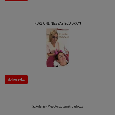
KURS ONLINE Z ZABIEGU DR CYJ
do koszyka
Szkolenie - Mezoterapia mikroigłowa