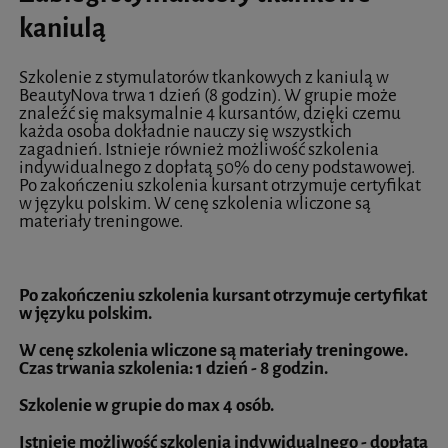
kaniulą
Szkolenie z stymulatorów tkankowych z kaniulą w
BeautyNova trwa 1 dzień (8 godzin). W grupie może
znaleźć się maksymalnie 4 kursantów, dzięki czemu
każda osoba dokładnie nauczy się wszystkich
zagadnień. Istnieje również możliwość szkolenia
indywidualnego z dopłatą 50% do ceny podstawowej.
Po zakończeniu szkolenia kursant otrzymuje certyfikat
w języku polskim. W cenę szkolenia wliczone są
materiały treningowe.
Po zakończeniu szkolenia kursant otrzymuje certyfikat
w języku polskim.
W cenę szkolenia wliczone są materiały treningowe.
Czas trwania szkolenia: 1 dzień - 8 godzin.
Szkoleni
e w grupie do max 4 osób.
Istnieje możliwość szkolenia indywidualnego - dopłata