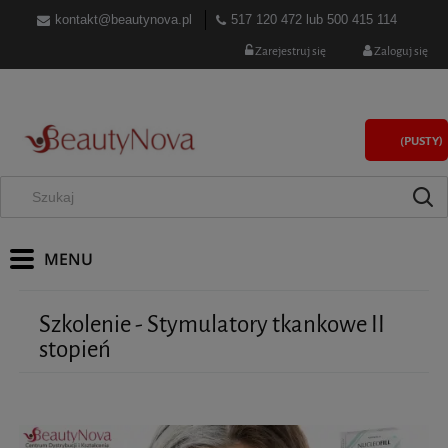
kontakt@beautynova.pl
517 120 472
lub
500 415 114
Zarejestruj się
Zaloguj się
(PUSTY)
Szkolenie - Stymulatory tkankowe II
stopień