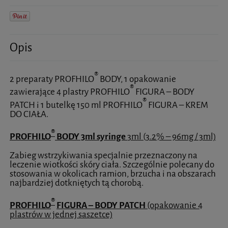
Opis
®
2 preparaty PROFHILO
BODY, 1 opakowanie
®
zawierające 4 plastry PROFHILO
FIGURA – BODY
®
PATCH i 1 butelkę 150 ml PROFHILO
FIGURA – KREM
DO CIAŁA.
®
PROFHIL
O
BODY 3ml syringe
3ml
(3.2% – 96mg / 3ml)
Zabieg wstrzykiwania specjalnie przeznaczony na
leczenie wiotkości skóry ciała. Szczególnie polecany do
stosowania w okolicach ramion, brzucha i na obszarach
najbardziej dotkniętych tą chorobą.
®
PROFHIL
O
FIGURA – BODY PATCH
(opakowanie 4
plastrów w jednej saszetce)