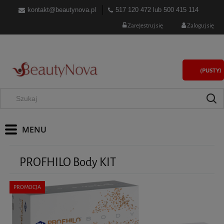
kontakt@beautynova.pl
517 120 472
lub
500 415 114
Zarejestruj się
Zaloguj się
(PUSTY)
PROFHILO Body KIT
PROMOCJA