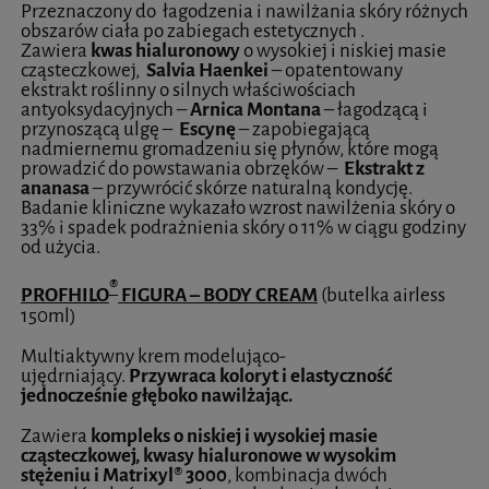
Przeznaczony do łagodzenia i nawilżania skóry różnych
obszarów ciała po zabiegach estetycznych .
Zawiera
kwas hialuronowy
o wysokiej i niskiej masie
cząsteczkowej,
Salvia Haenkei
– opatentowany
ekstrakt roślinny o silnych właściwościach
antyoksydacyjnych –
Arnica Montana
– łagodzącą i
przynoszącą ulgę –
Escynę
– zapobiegającą
nadmiernemu gromadzeniu się płynów, które mogą
prowadzić do powstawania obrzęków –
Ekstrakt z
ananasa
– przywrócić skórze naturalną kondycję.
Badanie kliniczne wykazało wzrost nawilżenia skóry o
33% i spadek podrażnienia skóry o 11% w ciągu godziny
od użycia.
®
PROFHIL
O
FIGURA – BODY CREAM
(butelka airless
150ml)
Multiaktywny krem modelująco-
ujędrniający.
Przywraca koloryt i elastyczność
jednocześnie głęboko nawilżając.
Zawiera
kompleks o niskiej i wysokiej masie
cząsteczkowej, kwasy hialuronowe w wysokim
stężeniu i Matrixyl® 3000
, kombinacja dwóch