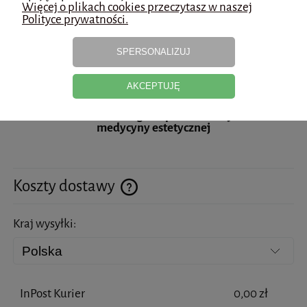
Brak napięcia i elastyczności skóry
Więcej o plikach cookies przeczytasz w naszej
Poprawa wyglądu skóry twarzy
Polityce prywatności.
SPERSONALIZUJ
Produkt do stosowania wyłącznie przez
profesjonalistów.
AKCEPTUJĘ
Decydując się na zakup oświadczasz, że jesteś
lekarzem lub kosmetologiem przeszkolonym z zakresu
medycyny estetycznej
Koszty dostawy
Cena nie zawiera ewentualnych kosztów płatności
Kraj wysyłki:
InPost Kurier
0,00 zł