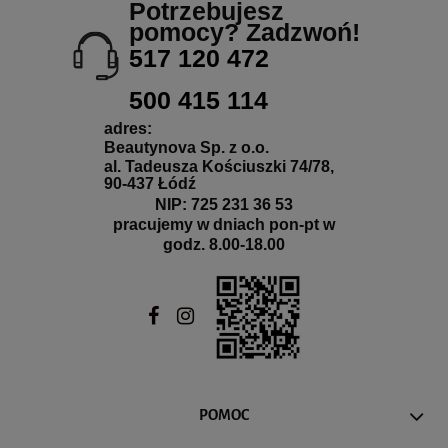
Potrzebujesz
pomocy? Zadzwoń!
517 120 472
500 415 114
adres:
Beautynova Sp. z o.o.
al. Tadeusza Kościuszki 74/78,
90-437 Łódź
NIP: 725 231 36 53
pracujemy w dniach pon-pt w
godz. 8.00-18.00
POMOC