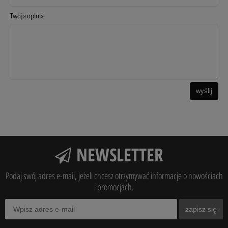
Twoja opinia:
wyślij
NEWSLETTER
Podaj swój adres e-mail, jeżeli chcesz otrzymywać informacje o nowościach
i promocjach.
zapisz się