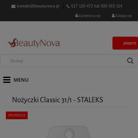
kontakt@beautynova.pl
517 120 472
lub
500 415 114
Zarejestruj się
Zaloguj się
(PUSTY)
Nożyczki Classic 31/1 - STALEKS
PROMOCJA