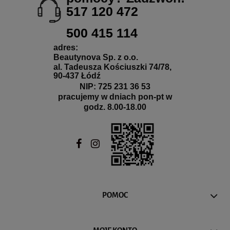
517 120 472
500 415 114
adres:
Beautynova Sp. z o.o.
al. Tadeusza Kościuszki 74/78,
90-437 Łódź
NIP: 725 231 36 53
pracujemy w dniach pon-pt w
godz. 8.00-18.00
POMOC