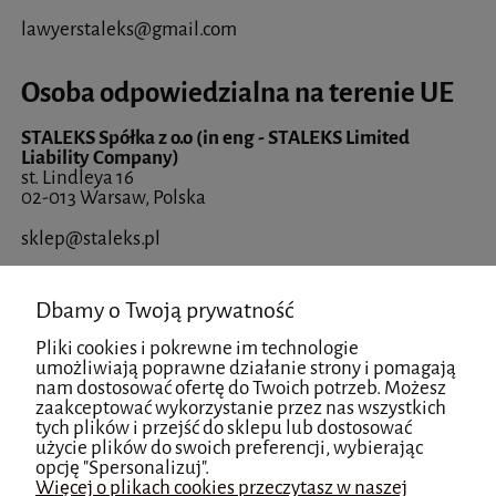
lawyerstaleks@gmail.com
Osoba odpowiedzialna na terenie UE
STALEKS Spółka z o.o (in eng - STALEKS Limited
Liability Company)
st. Lindleya 16
02-013 Warsaw, Polska
sklep@staleks.pl
Importer
Dbamy o Twoją prywatność
STALEKS Spółka z o.o (in eng - STALEKS Limited
Pliki cookies i pokrewne im technologie
Liability Company)
umożliwiają poprawne działanie strony i pomagają
st. Lindleya 16
nam dostosować ofertę do Twoich potrzeb. Możesz
02-013 Warsaw, Polska
zaakceptować wykorzystanie przez nas wszystkich
tych plików i przejść do sklepu lub dostosować
użycie plików do swoich preferencji, wybierając
sklep@staleks.pl
opcję "Spersonalizuj".
Więcej o plikach cookies przeczytasz w naszej