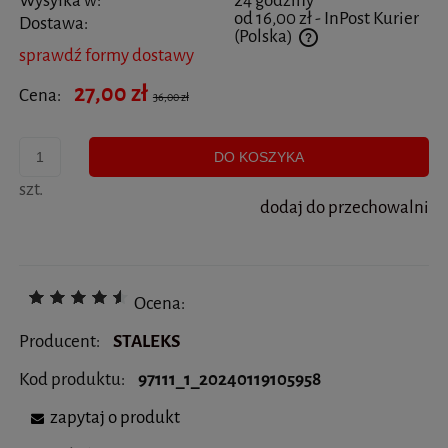
Wysyłka w:
24 godziny
od 16,00 zł
- InPost Kurier
Dostawa:
(Polska)
sprawdź formy dostawy
Cena nie zawiera ewentualnych kosztów płatności
27,00 zł
Cena:
36,00 zł
DO KOSZYKA
szt.
dodaj do przechowalni
Ocena:
Producent:
STALEKS
Kod produktu:
97111_1_20240119105958
zapytaj o produkt