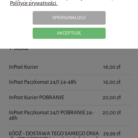
Polityce prywatności.
Koszty dostawy
SPERSONALIZUJ
Cena nie zawiera ewentualnych kosztów płatności
AKCEPTUJĘ
Kraj wysyłki:
InPost Kurier
16,00 zł
InPost Paczkomat 24/7 24-48h
16,00 zł
InPost Kurier POBRANIE
20,00 zł
InPost Paczkomat 24/7 POBRANIE 24-
20,00 zł
48h
ŁÓDŹ - DOSTAWA TEGO SAMEGO DNIA
29,99 zł