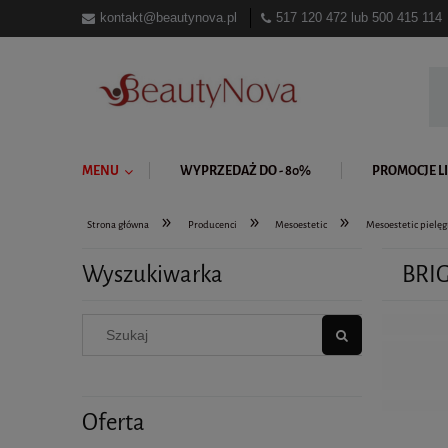
kontakt@beautynova.pl
517 120 472
lub
500 415 114
MENU
WYPRZEDAŻ DO - 80%
PROMOCJE LI
»
»
»
Strona główna
Producenci
Mesoestetic
Mesoestetic pielę
Wyszukiwarka
BRI
Oferta