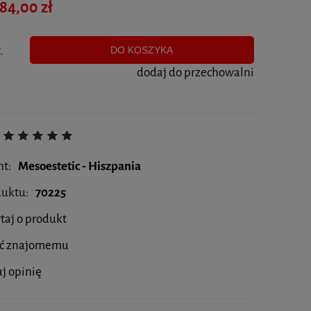
84,00 zł
.
DO KOSZYKA
dodaj do przechowalni
nt:
Mesoestetic - Hiszpania
duktu:
70225
taj o produkt
eć znajomemu
j opinię