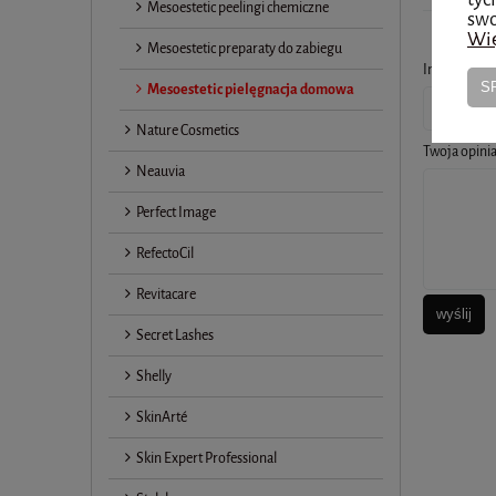
Mesoestetic peelingi chemiczne
swo
Wię
Mesoestetic preparaty do zabiegu
Imię lub ps
S
Mesoestetic pielęgnacja domowa
Nature Cosmetics
Twoja opinia
Neauvia
Perfect Image
RefectoCil
Revitacare
wyślij
Secret Lashes
Shelly
SkinArté
Skin Expert Professional