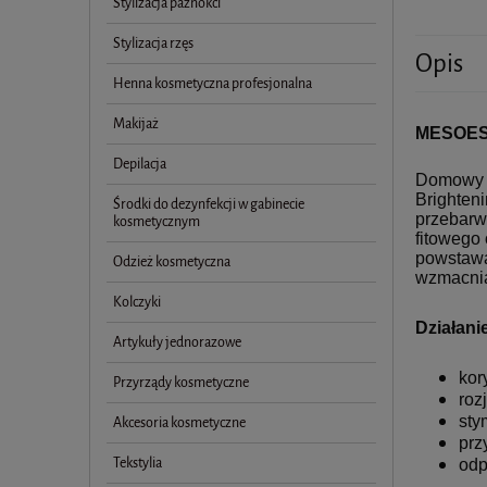
Stylizacja paznokci
Stylizacja rzęs
Opis
Henna kosmetyczna profesjonalna
Makijaż
MESOESTE
Depilacja
Domowy p
Brighten
Środki do dezynfekcji w gabinecie
przebarw
kosmetycznym
fitowego
powstawa
Odzież kosmetyczna
wzmacnia
Kolczyki
Działani
Artykuły jednorazowe
kor
Przyrządy kosmetyczne
roz
sty
Akcesoria kosmetyczne
prz
Tekstylia
odp