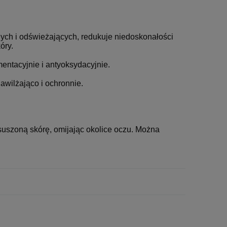
ych i odświeżających, redukuje niedoskonałości
óry.
entacyjnie i antyoksydacyjnie.
nawilżająco i ochronnie.
suszoną skórę, omijając okolice oczu. Można