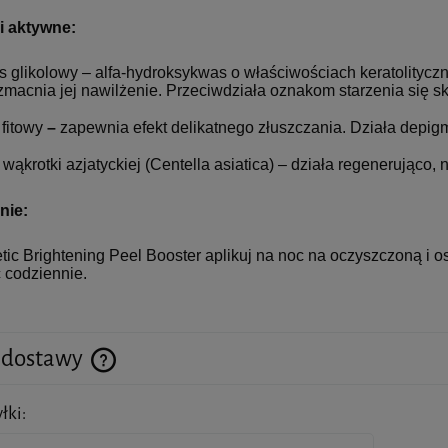
i aktywne:
 glikolowy – alfa-hydroksykwas o właściwościach keratolityczn
zmacnia jej nawilżenie. Przeciwdziała oznakom starzenia się sk
fitowy
–
zapewnia efekt delikatnego złuszczania. Działa depigm
wąkrotki azjatyckiej (Centella asiatica) – działa regenerująco, 
nie:
tic Brightening Peel Booster aplikuj na noc na oczyszczoną i o
 codziennie.
 dostawy
łki:
Cena nie zawiera ewentualnych kosztów płatności