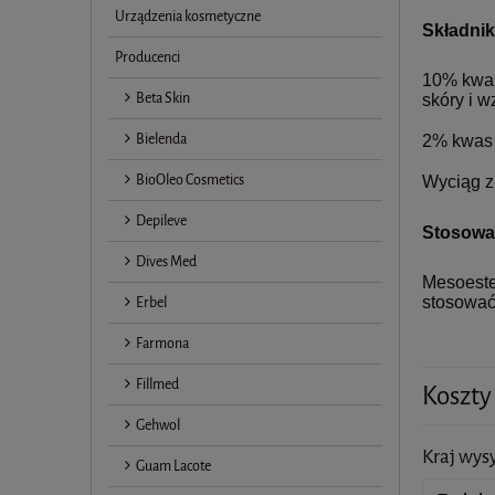
Urządzenia kosmetyczne
Składnik
Producenci
10% kwas
Beta Skin
skóry i w
Bielenda
2% kwas 
BioOleo Cosmetics
Wyciąg z 
Depileve
Stosowa
Dives Med
Mesoeste
Erbel
stosować
Farmona
Fillmed
Koszty
Gehwol
Kraj wysy
Guam Lacote