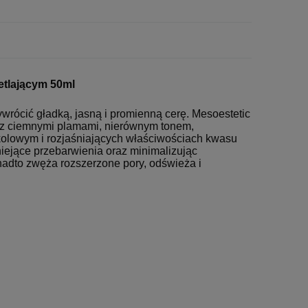
etlającym 50ml
rócić gładką, jasną i promienną cerę. Mesoestetic
ę z ciemnymi plamami, nierównym tonem,
ikolowym i rozjaśniających właściwościach kwasu
iejące przebarwienia oraz minimalizując
adto zwęża rozszerzone pory, odświeża i