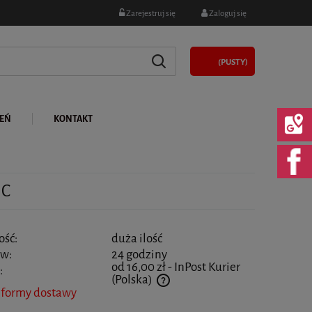
Zarejestruj się
Zaloguj się
(PUSTY)
LEŃ
KONTAKT
IC
ość:
duża ilość
 w:
24 godziny
od 16,00 zł
- InPost Kurier
:
(Polska)
 formy dostawy
 nie zawiera ewentualnych kosztów płatności