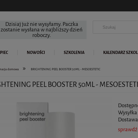
Dzisiaj już nie wysyłamy. Paczka
zostanie wysłana w najbliższy dzień
roboczy.
PIEC
NOWOŚCI
SZKOLENIA
KALENDARZ SZKO
»
gnacja domowa
BRIGHTENING PEEL BOOSTER 50ML - MESOESTETIC
GHTENING PEEL BOOSTER 50ML - MESOESTET
Dostępn
Wysyłka
Dostawa
sprawdź
Cena