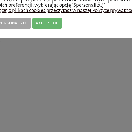
ich preferencji, wybierając opcję "Spersonalizuj".
cej o plikach cookies przeczytasz w naszej Polityce prywatnoś
eudonim:
PERSONALIZUJ
AKCEPTUJĘ
: