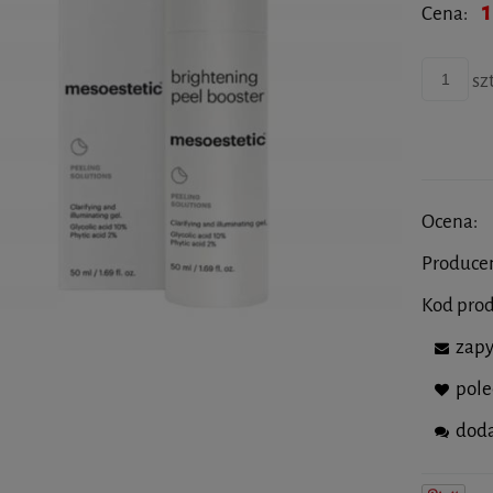
1
Cena:
szt
Ocena:
Produce
Kod pro
zapy
pol
doda