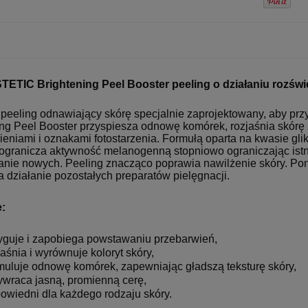
TIC Brightening Peel Booster peeling o działaniu rozświ
eeling odnawiający skórę specjalnie zaprojektowany, aby przyw
ing Peel Booster przyspiesza odnowę komórek, rozjaśnia skór
ieniami i oznakami fotostarzenia. Formułą oparta na kwasie gl
 ogranicza aktywność melanogenną stopniowo ograniczając istn
nie nowych. Peeling znacząco poprawia nawilżenie skóry. Pon
 działanie pozostałych preparatów pielęgnacji.
e:
yguje i zapobiega powstawaniu przebarwień,
jaśnia i wyrównuje koloryt skóry,
muluje odnowę komórek, zapewniając gładszą teksturę skóry,
ywraca jasną, promienną cerę,
owiedni dla każdego rodzaju skóry.