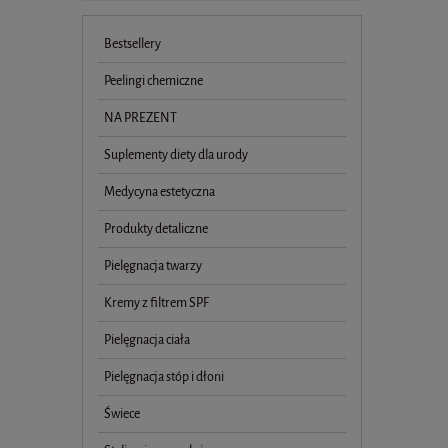
Bestsellery
Peelingi chemiczne
NA PREZENT
Suplementy diety dla urody
Medycyna estetyczna
Produkty detaliczne
Pielęgnacja twarzy
Kremy z filtrem SPF
Pielęgnacja ciała
Pielęgnacja stóp i dłoni
Świece