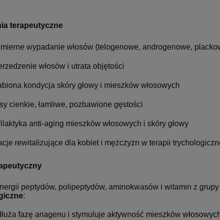
ia terapeutyczne
mierne wypadanie włosów (telogenowe, androgenowe, placko
erzedzenie włosów i utrata objętości
abiona kondycja skóry głowy i mieszków włosowych
sy cienkie, łamliwe, pozbawione gęstości
filaktyka anti-aging mieszków włosowych i skóry głowy
acje rewitalizujące dla kobiet i mężczyzn w terapii trychologiczn
rapeutyczny
ynergii peptydów, polipeptydów, aminokwasów i witamin z grup
giczne
:
łuża fazę anagenu i stymuluje aktywność mieszków włosowych