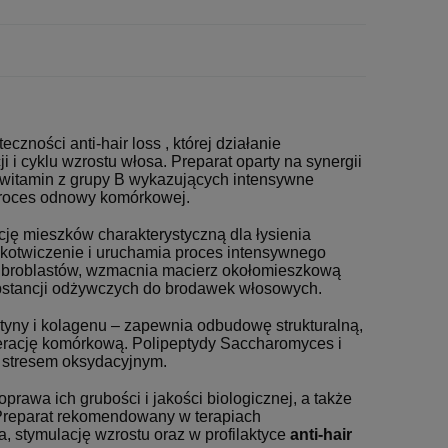
ności anti-hair loss , której działanie
i cyklu wzrostu włosa. Preparat oparty na synergii
witamin z grupy B wykazujących intensywne
 proces odnowy komórkowej.
ję mieszków charakterystyczną dla łysienia
kotwiczenie i uruchamia proces intensywnego
 fibroblastów, wzmacnia macierz okołomieszkową
substancji odżywczych do brodawek włosowych.
yny i kolagenu – zapewnia odbudowę strukturalną,
enerację komórkową. Polipeptydy Saccharomyces i
d stresem oksydacyjnym.
prawa ich grubości i jakości biologicznej, a także
Preparat rekomendowany w terapiach
, stymulację wzrostu oraz w profilaktyce
anti-hair