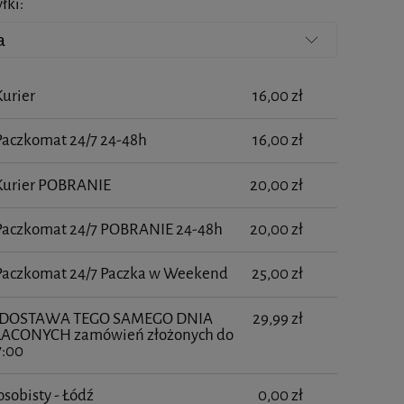
łki:
Cena nie zawiera ewentualnych kosztów płatności
Kurier
16,00 zł
Paczkomat 24/7 24-48h
16,00 zł
 Kurier POBRANIE
20,00 zł
 Paczkomat 24/7 POBRANIE 24-48h
20,00 zł
 Paczkomat 24/7 Paczka w Weekend
25,00 zł
- DOSTAWA TEGO SAMEGO DNIA
29,99 zł
ŁACONYCH zamówień złożonych do
7:00
L HSR OPAKOWANIE 10
MCCM - GLUTATHIONE 1X5 ml
osobisty - Łódź
0,00 zł