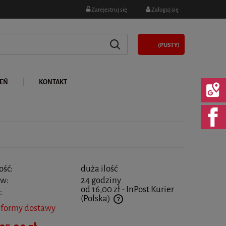
Zarejestruj się
Zaloguj się
(PUSTY)
LEŃ
KONTAKT
ość:
duża ilość
 w:
24 godziny
od 16,00 zł
- InPost Kurier
:
(Polska)
 formy dostawy
 nie zawiera ewentualnych kosztów płatności