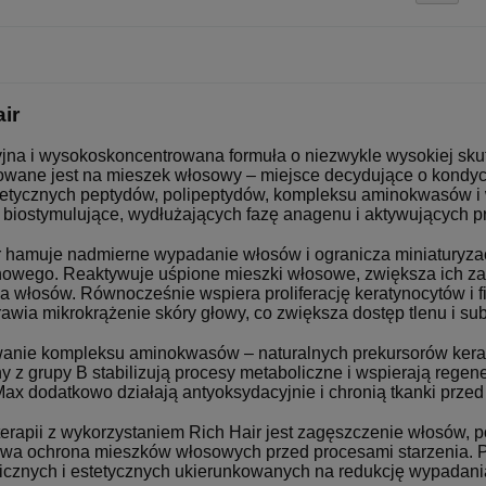
ir
na i wysokoskoncentrowana formuła o niezwykle wysokiej skutecz
wane jest na mieszek włosowy – miejsce decydujące o kondycji 
etycznych peptydów, polipeptydów, kompleksu aminokwasów i 
e biostymulujące, wydłużających fazę anagenu i aktywujących
r hamuje nadmierne wypadanie włosów i ogranicza miniaturyzac
owego. Reaktywuje uśpione mieszki włosowe, zwiększa ich za
ia włosów. Równocześnie wspiera proliferację keratynocytów i
rawia mikrokrążenie skóry głowy, co zwiększa dostęp tlenu i 
anie kompleksu aminokwasów – naturalnych prekursorów kerat
ny z grupy B stabilizują procesy metaboliczne i wspierają reg
Max dodatkowo działają antyoksydacyjnie i chronią tkanki prze
erapii z wykorzystaniem Rich Hair jest zagęszczenie włosów, po
owa ochrona mieszków włosowych przed procesami starzenia. 
gicznych i estetycznych ukierunkowanych na redukcję wypadania