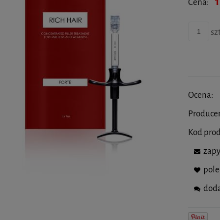
1
Cena:
szt
Ocena:
Produce
Kod pro
zapy
pol
doda