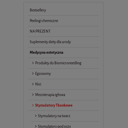
Bestsellery
Peelingi chemiczne
NA PREZENT
Suplementy diety dla urody
Medycyna estetyczna
Produkty do Biomicroneedling
Egzosomy
Nici
Mezoterapia igłowa
Stymulatory Tkankowe
Stymulatory na twarz
Stymulatory pod oczy