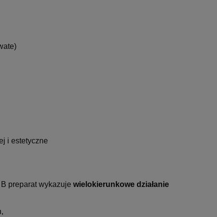
wate)
ej i estetyczne
y B preparat wykazuje
wielokierunkowe działanie
,