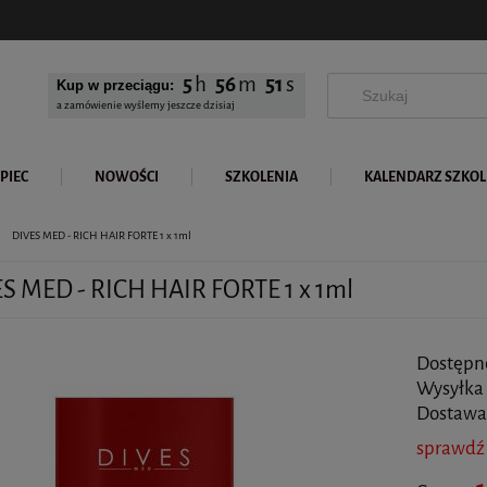
5
56
49
Kup w przeciągu:
a zamówienie wyślemy jeszcze dzisiaj
PIEC
NOWOŚCI
SZKOLENIA
KALENDARZ SZKO
DIVES MED - RICH HAIR FORTE 1 x 1ml
S MED - RICH HAIR FORTE 1 x 1ml
Dostępn
Wysyłka
Dostawa
sprawdź
Cena