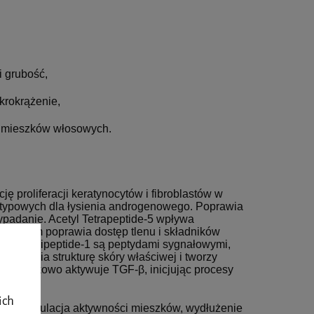
i grubość,
ikrokrążenie,
m mieszków włosowych.
ę proliferacji keratynocytów i fibroblastów w
typowych dla łysienia androgenowego. Poprawia
padanie. Acetyl Tetrapeptide-5 wpływa
ym samym poprawia dostęp tlenu i składników
mitoyl Tripeptide-1 są peptydami sygnałowymi,
wzmacnia strukturę skóry właściwej i tworzy
-5 dodatkowo aktywuje TGF-β, inicjując procesy
ich
łowy, stymulacja aktywności mieszków, wydłużenie