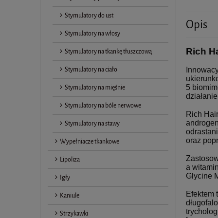
Stymulatory do ust
Opis
Stymulatory na włosy
Rich Ha
Stymulatory na tkankę tłuszczową
Stymulatory na ciało
Innowacyj
ukierunko
Stymulatory na mięśnie
5 biomim
działani
Stymulatory na bóle nerwowe
Rich Hai
androgen
Stymulatory na stawy
odrastan
oraz pop
Wypełniacze tkankowe
Zastosow
Lipoliza
a witami
Glycine 
Igły
Efektem t
Kaniule
długofal
trycholo
Strzykawki