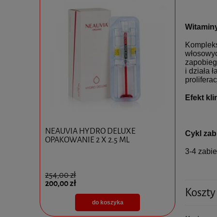
Witaminy
Kompleks
włosowych
zapobieg
i działa 
prolifera
Efekt kli
0x10ml
NEAUVIA HYDRO DELUXE
Ejal 40 1 
Cykl za
OPAKOWANIE 2 X 2.5 ML
3-4 zabi
254,00 zł
825,00 zł
200,00 zł
595,00 zł
Koszty
do koszyka