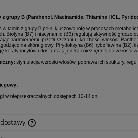
 z grupy B (Panthenol, Niacinamide, Thiamine HCL, Pyridox
 witamin z grupy B pełni kluczową rolę w procesach metaboli
. Biotyna (B7) i niacynamid (B3) regulują aktywność gruczołów
ając nadmiernemu przetłuszczaniu i kruchości włosów. Panthen
łagodząco na skórę głowy. Pirydoksyna (B6), ryboflawina (B2), 
cję keratynocytów i dostarczają energii niezbędnej do wzrostu 
niczny:
stymulacja wzrostu włosów, poprawa ich struktury, regul
x 2ml - MediXa - 5 opakowań
PROFHILO H+L (1 x 2ML)
biegowy:
egi w nieprzekraczalnych odstępach 10-14 dni
340,00 zł
325,00 zł
 dostawy
do koszyka
do koszyka