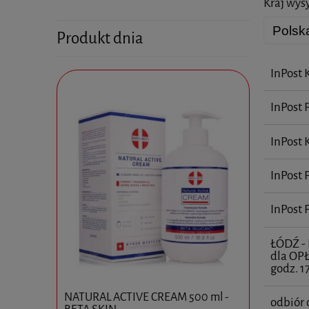
Kraj wysy
Produkt dnia
InPost 
InPost 
InPost
InPost
InPost
ŁÓDŹ 
dla OP
godz. 1
DERMAHEA
ankowe I
NATURAL ACTIVE CREAM 500 ml -
odbiór 
X 5ML