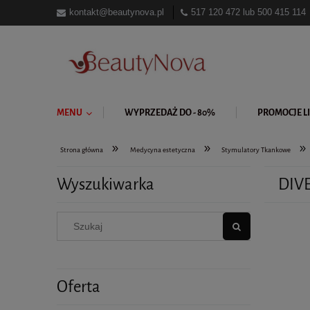
kontakt@beautynova.pl
517 120 472
lub
500 415 114
MENU
WYPRZEDAŻ DO - 80%
PROMOCJE LI
»
»
»
Strona główna
Medycyna estetyczna
Stymulatory Tkankowe
Wyszukiwarka
DIVE
Oferta