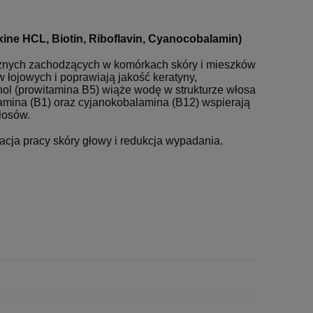
ine HCL, Biotin, Riboflavin, Cyanocobalamin)
cznych zachodzących w komórkach skóry i mieszków
 łojowych i poprawiają jakość keratyny,
ol (prowitamina B5) wiąże wodę w strukturze włosa
tiamina (B1) oraz cyjanokobalamina (B12) wspierają
włosów.
acja pracy skóry głowy i redukcja wypadania.
PROFHILO Body KIT
REVOLAX SUB-Q Z
opakowanie 1 x 1ml
1 250,00 zł
175,00 zł
949,00 zł
137,00 zł
do koszyka
do ko