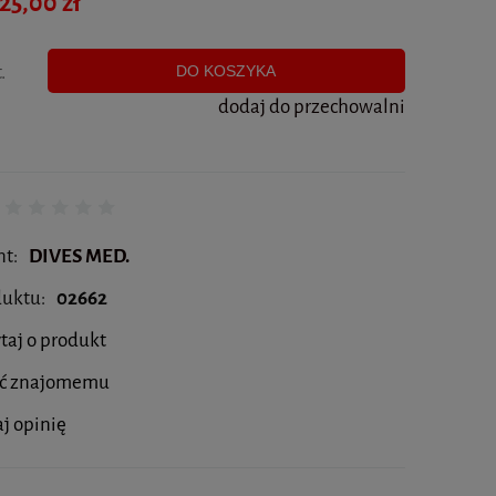
25,00 zł
.
DO KOSZYKA
dodaj do przechowalni
nt:
DIVES MED.
duktu:
02662
taj o produkt
eć znajomemu
j opinię