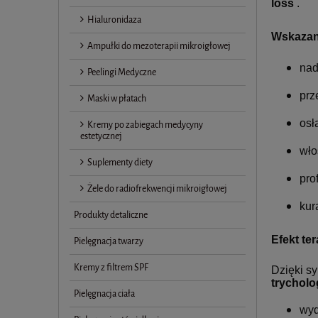
loss
.
Hialuronidaza
Wskazan
Ampułki do mezoterapii mikroigłowej
nad
Peelingi Medyczne
prz
Maski w płatach
osł
Kremy po zabiegach medycyny
estetycznej
wło
Suplementy diety
pro
Żele do radiofrekwencji mikroigłowej
kur
Produkty detaliczne
Efekt te
Pielęgnacja twarzy
Kremy z filtrem SPF
Dzięki s
trycholo
Pielęgnacja ciała
wyd