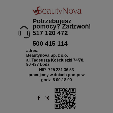
Potrzebujesz
pomocy? Zadzwoń!
517 120 472
500 415 114
adres:
Beautynova Sp. z o.o.
al. Tadeusza Kościuszki 74/78,
90-437 Łódź
NIP: 725 231 36 53
pracujemy w dniach pon-pt w
godz. 8.00-18.00