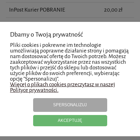
InPost Kurier POBRANIE
20,00 zł
InPost Paczkomat 24/7 POBRANIE 24-
20,00 zł
48h
Dbamy o Twoją prywatność
Pliki cookies i pokrewne im technologie
InPost Paczkomat 24/7 Paczka w
25,00 zł
umożliwiają poprawne działanie strony i pomagają
Weekend
nam dostosować ofertę do Twoich potrzeb. Możesz
zaakceptować wykorzystanie przez nas wszystkich
ŁÓDŹ - DOSTAWA TEGO SAMEGO DNIA
29,99 zł
tych plików i przejść do sklepu lub dostosować
dla OPŁACONYCH zamówień złożonych
użycie plików do swoich preferencji, wybierając
do godz. 17:00
opcję "Spersonalizuj".
Więcej o plikach cookies przeczytasz w naszej
Polityce prywatności.
odbiór osobisty - Łódź
0,00 zł
SPERSONALIZUJ
Produkty powiązane
AKCEPTUJĘ