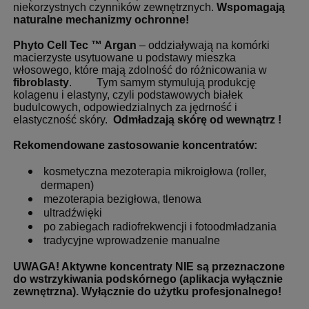
niekorzystnych czynników zewnętrznych.
Wspomagają
naturalne mechanizmy ochronne!
Phyto Cell Tec ™ Argan
– oddziaływają na komórki
macierzyste usytuowane u podstawy mieszka
włosowego, które mają zdolność do różnicowania w
fibroblasty
. Tym samym stymulują produkcję
kolagenu i elastyny, czyli podstawowych białek
budulcowych, odpowiedzialnych za jędrność i
elastyczność skóry.
Odmładzają skórę od wewnątrz !
Rekomendowane zastosowanie koncentratów:
kosmetyczna mezoterapia mikroigłowa (roller,
dermapen)
mezoterapia bezigłowa, tlenowa
ultradźwięki
po zabiegach radiofrekwencji i fotoodmładzania
tradycyjne wprowadzenie manualne
UWAGA! Aktywne koncentraty NIE są przeznaczone
do wstrzykiwania podskórnego (aplikacja wyłącznie
zewnętrzna). Wyłącznie do użytku profesjonalnego!