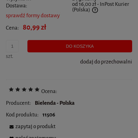
od 16,00 zł
- InPost Kurier
Dostawa:
(Polska)
sprawdź formy dostawy
Cena nie zawiera ewentualnych kosztów płatności
80,99 zł
Cena:
DO KOSZYKA
szt.
dodaj do przechowalni
Ocena:
Producent:
Bielenda - Polska
Kod produktu:
11506
zapytaj o produkt