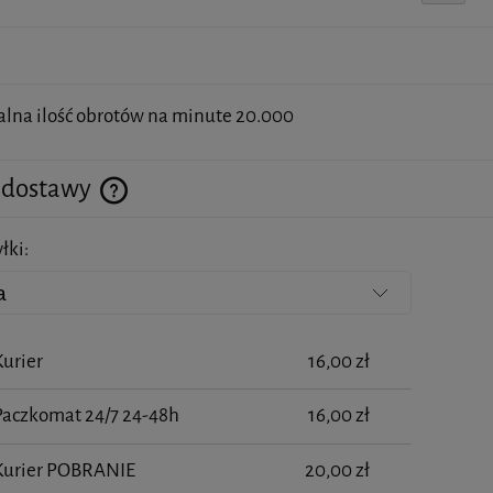
na ilość obrotów na minute 20.000
 dostawy
łki:
Cena nie zawiera ewentualnych kosztów płatności
Kurier
16,00 zł
Paczkomat 24/7 24-48h
16,00 zł
 Kurier POBRANIE
20,00 zł