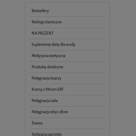
Bestsellery
Peelingi chemiczne
NA PREZENT
Suplementy diety dla urody
Medycyna estetyczna
Produkty detaliczne
Pielęgnacja twarzy
Kremy z filtrem SPF
Pielęgnacja ciała
Pielęgnacja stóp i dłoni
Świece
Stylizacja paznokci