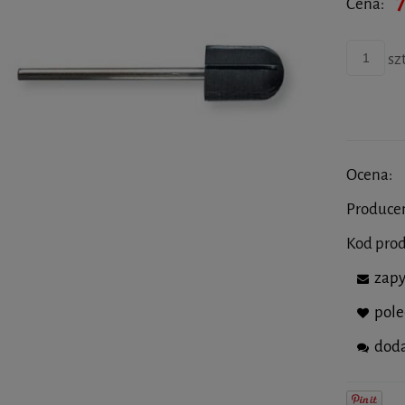
7
Cena:
szt
Ocena:
Produce
Kod pro
zapy
pol
doda