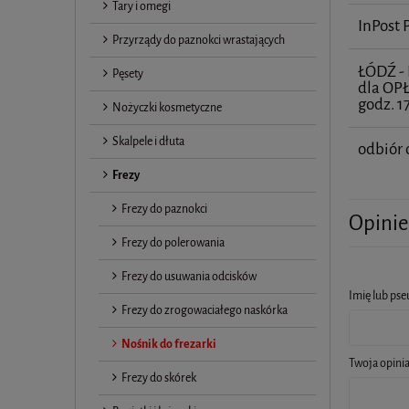
Tary i omegi
InPost
Przyrządy do paznokci wrastających
ŁÓDŹ 
Pęsety
dla OP
godz. 1
Nożyczki kosmetyczne
Skalpele i dłuta
odbiór 
Frezy
Frezy do paznokci
Opinie
Frezy do polerowania
Frezy do usuwania odcisków
Imię lub ps
Frezy do zrogowaciałego naskórka
Nośnik do frezarki
Twoja opinia
Frezy do skórek