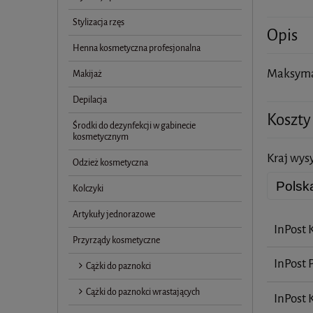
Stylizacja rzęs
Opis
Henna kosmetyczna profesjonalna
Maksymal
Makijaż
Depilacja
Koszty
Środki do dezynfekcji w gabinecie
kosmetycznym
Kraj wysy
Odzież kosmetyczna
Kolczyki
Artykuły jednorazowe
InPost 
Przyrządy kosmetyczne
InPost 
Cążki do paznokci
Cążki do paznokci wrastających
InPost