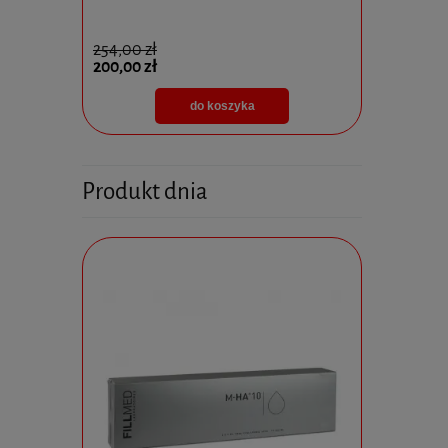
254,00 zł
825,00 zł
200,00 zł
595,00 zł
do koszyka
Produkt dnia