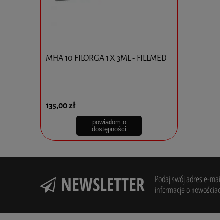
MHA 10 FILORGA 1 X 3ML - FILLMED
DERMAHEA
1,5 ml
135,00 zł
69,00 zł
powiadom o
dostępności
NEWSLETTER
Podaj swój adres e-mail
informacje o nowościac