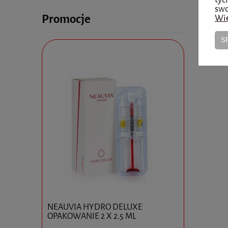
swo
Promocje
Wię
S
0x10ml
NEAUVIA HYDRO DELUXE
Ejal 40 1 
OPAKOWANIE 2 X 2.5 ML