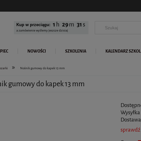
1
29
29
Kup w przeciągu:
a zamówienie wyślemy jeszcze dzisiaj
PIEC
NOWOŚCI
SZKOLENIA
KALENDARZ SZKO
»
ezarki
Nośnik gumowy do kapek 13 mm
ik gumowy do kapek 13 mm
Dostępn
Wysyłka
Dostawa
sprawdź
Cena