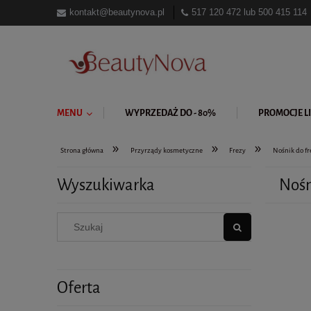
kontakt@beautynova.pl
517 120 472
lub
500 415 114
MENU
WYPRZEDAŻ DO - 80%
PROMOCJE LI
»
»
»
Strona główna
Przyrządy kosmetyczne
Frezy
Nośnik do fr
Wyszukiwarka
Nośn
Oferta