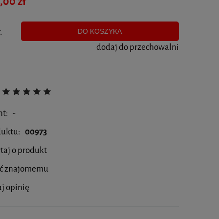
,00 zł
.
DO KOSZYKA
dodaj do przechowalni
nt:
-
duktu:
00973
taj o produkt
eć znajomemu
j opinię