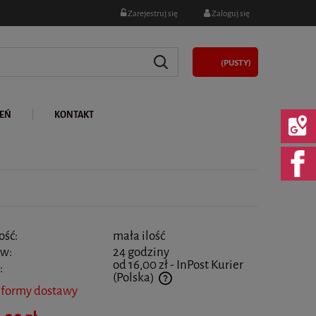
Zarejestruj się
Zaloguj się
(PUSTY)
LEŃ
KONTAKT
ość:
mała ilość
 w:
24 godziny
od 16,00 zł
- InPost Kurier
:
(Polska)
 formy dostawy
 nie zawiera ewentualnych kosztów płatności