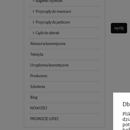
Bagietki i łyżeczki
Przyrządy do manicure
Przyrządy do pedicure
wyślij
Cążki do skórek
Akcesoria kosmetyczne
Tekstylia
Urządzenia kosmetyczne
Producenci
Szkolenia
Blog
Db
NOWOŚCI
Pli
dzi
PROMOCJE LIPIEC
pot
tyc