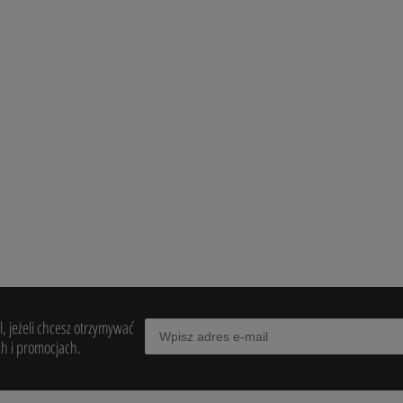
L EYE BAG SOLUTION 1 x
NATURAL ACTIVE CREAM 500 ml -
BETA SKIN
94,00 zł
do koszyka
do koszyka
, jeżeli chcesz otrzymywać
h i promocjach.