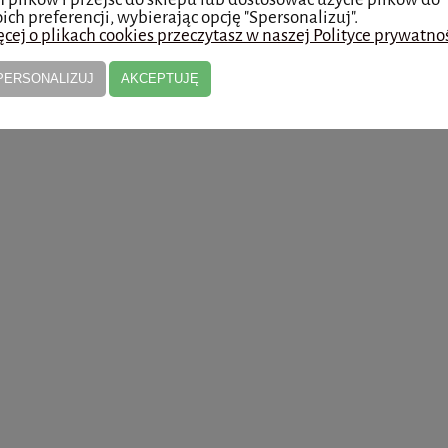
ich preferencji, wybierając opcję "Spersonalizuj".
cej o plikach cookies przeczytasz w naszej Polityce prywatnoś
PERSONALIZUJ
AKCEPTUJĘ
x 2ml - MediXa - 5 opakowań
PROFHILO H+L (1 x 2ML)