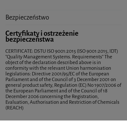
Bezpieczeństwo
Certyfikaty i ostrzeżenie
bezpieczeństwa
CERTIFICATE: DSTU ISO 9001:2015 (ISO 9001:2015, IDT)
"Quality Management Systems. Requirements" The
object of the declaration described above is in
conformity with the relevant Union harmonisation
legislations: Directive 2001/95/EC of the European
Parliament and of the Council of 3 December 2001 on
general product safety, Regulation (EC) No 1907/2006 of
the European Parliament and of the Council of 18
December 2006 concerning the Registration,
Evaluation, Authorisation and Restriction of Chemicals
(REACH)
Producent