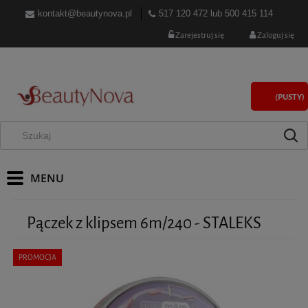
kontakt@beautynova.pl
517 120 472
lub
500 415 114
Zarejestruj się
Zaloguj się
(PUSTY)
Pączek z klipsem 6m/240 - STALEKS
PROMOCJA