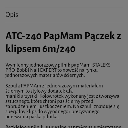
Opis
ATC-240 PapMam Pączek z
klipsem 6m/240
Wymienny jednorazowy pilnik papMam STALEKS
PRO Bobbi Nail EXPERT to nowość na rynku
jednorazowych materiałów ściernych.
Szpula PAPMAm z jednorazowym materiałem
ściernym to stylowy dodatek dla
manikiurzystki. Kołowrotek wykonany jest z tworzywa
sztucznego, które chroni pas ścierny przed
zabrudzeniem i uszkodzeniem. Na szpuli znajduje się
specjalny klips do wygodnego i precyzyjnego
oderwania paska pilnika.
Bezklejowe pilniki usuwalne papmAm są umieszczane