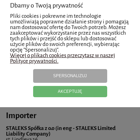
Dbamy o Twoją prywatność
STALEKS LTD
78 Tsentralna Str., Vilshany urban-type settlement,
Pliki cookies i pokrewne im technologie
Dergachivsky district
umożliwiają poprawne działanie strony i pomagają
62360 Kharkiv region, Ukraina
nam dostosować ofertę do Twoich potrzeb. Możesz
zaakceptować wykorzystanie przez nas wszystkich
tych plików i przejść do sklepu lub dostosować
lawyerstaleks@gmail.com
użycie plików do swoich preferencji, wybierając
opcję "Spersonalizuj".
Osoba odpowiedzialna na terenie UE
Więcej o plikach cookies przeczytasz w naszej
Polityce prywatności.
STALEKS Spółka z o.o (in eng - STALEKS Limited
Liability Company)
SPERSONALIZUJ
st. Lindleya 16
02-013 Warsaw, Polska
AKCEPTUJĘ
sklep@staleks.pl
Importer
STALEKS Spółka z o.o (in eng - STALEKS Limited
Liability Company)
st. Lindleya 16