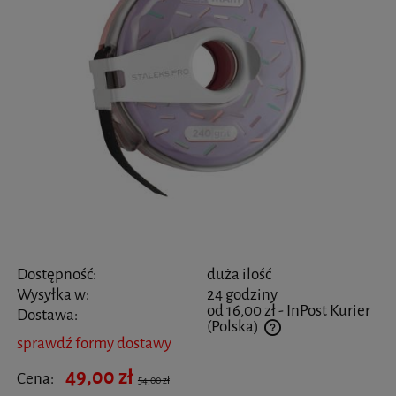
Dostępność:
duża ilość
Wysyłka w:
24 godziny
od 16,00 zł
- InPost Kurier
Dostawa:
(Polska)
sprawdź formy dostawy
Cena nie zawiera ewentualnych kosztów płatności
49,00 zł
Cena:
54,00 zł