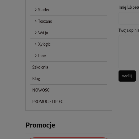
Imię lub ps
Studex
Teoxane
Twoja opinia
WiQo
Xylogic
Inne
Szkolenia
wyślij
Blog
NOWOŚCI
PROMOCJE LIPIEC
Promocje