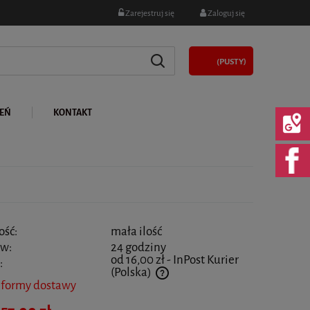
Zarejestruj się
Zaloguj się
(PUSTY)
LEŃ
KONTAKT
ość:
mała ilość
 w:
24 godziny
od 16,00 zł
- InPost Kurier
:
(Polska)
 formy dostawy
 nie zawiera ewentualnych kosztów płatności