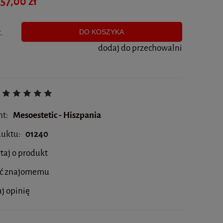
57,00 zł
.
DO KOSZYKA
dodaj do przechowalni
nt:
Mesoestetic - Hiszpania
duktu:
01240
taj o produkt
eć znajomemu
j opinię