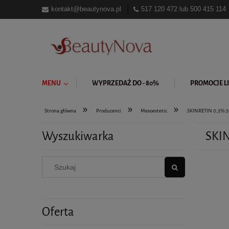
kontakt@beautynova.pl
517 120 472
lub
500 415 114
MENU
WYPRZEDAŻ DO - 80%
PROMOCJE LI
»
»
»
Strona główna
Producenci
Mesoestetic
SKINRETIN 0,3% 
Wyszukiwarka
SKI
Oferta