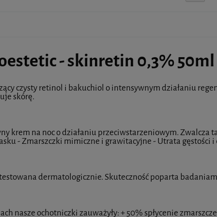
estetic - skinretin 0,3% 50ml
zący czysty retinol i bakuchiol o intensywnym działaniu rege
uje skórę.
ny krem na noc o działaniu przeciwstarzeniowym. Zwalcza ta
asku - Zmarszczki mimiczne i grawitacyjne - Utrata gęstości i 
testowana dermatologicznie. Skuteczność poparta badaniami k
iach nasze ochotniczki zauważyły: + 50% spłycenie zmarszcze