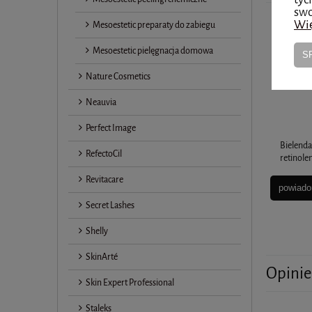
swo
Wię
Mesoestetic preparaty do zabiegu
Mesoestetic pielęgnacja domowa
S
Nature Cosmetics
Neauvia
Perfect Image
Bielenda
RefectoCil
retinole
Revitacare
powiado
Secret Lashes
Shelly
SkinArté
Opinie
Skin Expert Professional
Staleks