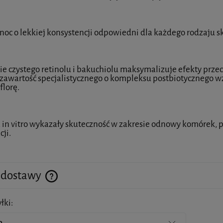
noc o lekkiej konsystencji odpowiedni dla każdego rodzaju sk
ie czystego retinolu i bakuchiolu maksymalizuje efekty prze
zawartość specjalistycznego o kompleksu postbiotycznego 
florę.
 in vitro wykazały skuteczność w zakresie odnowy komórek, 
ji.
 dostawy
łki:
Cena nie zawiera ewentualnych kosztów płatności