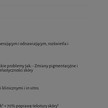
nerującym i odnawiającym, rozświetla i
kie problemy jak: - Zmiany pigmentacyjne i
elastyczności skóry
linicznymi i in vitro.
k¹ + 70% poprawę tekstury skóry¹