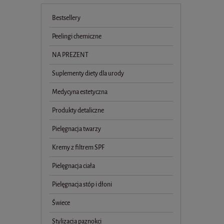
Bestsellery
Peelingi chemiczne
NA PREZENT
Suplementy diety dla urody
Medycyna estetyczna
Produkty detaliczne
Pielęgnacja twarzy
Kremy z filtrem SPF
Pielęgnacja ciała
Pielęgnacja stóp i dłoni
Świece
Stylizacja paznokci