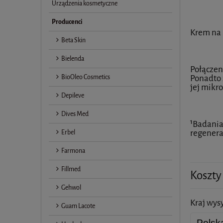
Urządzenia kosmetyczne
Producenci
Krem na 
Beta Skin
Bielenda
Połączen
BioOleo Cosmetics
Ponadto 
jej mikro
Depileve
Dives Med
¹Badania
regenerac
Erbel
Farmona
Fillmed
Koszty
Gehwol
Kraj wysy
Guam Lacote