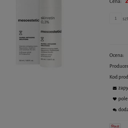
2
Cena:
szt
Ocena:
Produce
Kod pro
zapy
pol
doda