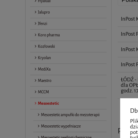
Hyalual
Jalupro
InPost 
Jfenzi
InPost 
Koro pharma
Kozłowski
InPost
Kryolan
InPost
MediXa
ŁÓDŹ 
Maestro
dla OP
godz. 1
MCCM
Mesoestetic
odbiór 
Db
Mesoestetic ampułki do mezoterapii
Pli
dzi
Mesoestetic wypełniacze
Produ
pot
tyc
Mesoestetic peelingi chemiczne