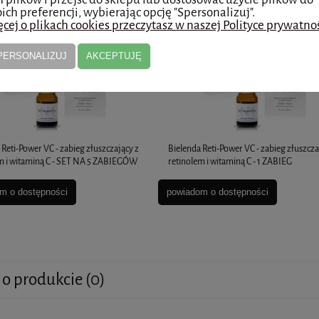
ich preferencji, wybierając opcję "Spersonalizuj".
cej o plikach cookies przeczytasz w naszej Polityce prywatnoś
PERSONALIZUJ
AKCEPTUJĘ
 Reti-Power VC - zabieg złuszczający z
Bielenda Reti-Power VC - zabieg złuszcza
m i witaminą C - SET NA 5 ZABIEGÓW
retinolem i witaminą C - 1 ZABIEG
m o dostępności
powiadom o dostępności
 o produkcie (0)