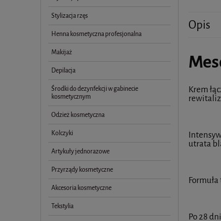
Stylizacja rzęs
Opis
Henna kosmetyczna profesjonalna
Makijaż
Meso
Depilacja
Krem łąc
Środki do dezynfekcji w gabinecie
kosmetycznym
rewitaliz
Odzież kosmetyczna
Kolczyki
Intensyw
utrata bl
Artykuły jednorazowe
Przyrządy kosmetyczne
Formuła 
Akcesoria kosmetyczne
Tekstylia
Po 28 dn