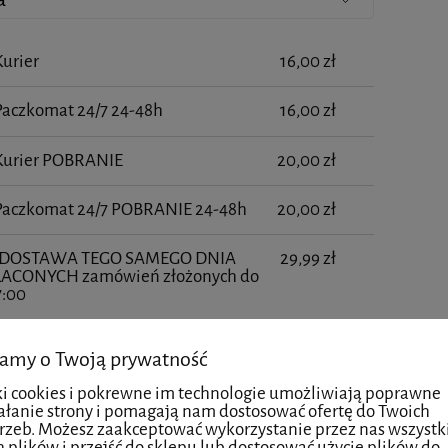
Kurier
16,00 zł
Paczkomat 24/7 24-48h
16,00 zł
 Kurier POBRANIE
20,00 zł
 Paczkomat 24/7 POBRANIE 24-48h
20,00 zł
- DOSTAWA TEGO SAMEGO DNIA
29,99 zł
ŁACONYCH zamówień złożonych do
7:00
osobisty - Łódź
0,00 zł
amy o Twoją prywatność
ki cookies i pokrewne im technologie umożliwiają poprawne
ałanie strony i pomagają nam dostosować ofertę do Twoich
kty powiązane
rzeb. Możesz zaakceptować wykorzystanie przez nas wszystk
h plików i przejść do sklepu lub dostosować użycie plików do