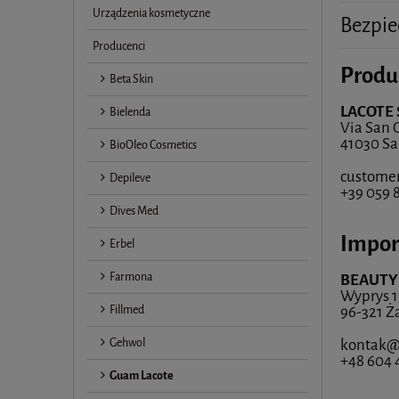
Urządzenia kosmetyczne
Bezpie
Producenci
Produ
Beta Skin
LACOTE S
Bielenda
Via San 
41030 Sa
BioOleo Cosmetics
customer
Depileve
+39 059 
Dives Med
Impor
Erbel
Farmona
BEAUTY 
Wyprys 1
Fillmed
96-321 Ż
Gehwol
kontak@
+48 604 
Guam Lacote