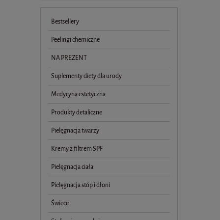
Bestsellery
Peelingi chemiczne
NA PREZENT
Suplementy diety dla urody
Medycyna estetyczna
Produkty detaliczne
Pielęgnacja twarzy
Kremy z filtrem SPF
Pielęgnacja ciała
Pielęgnacja stóp i dłoni
Świece