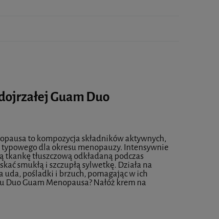
 dojrzałej Guam Duo
nopausa to kompozycja składników aktywnych,
j typowego dla okresu menopauzy. Intensywnie
 tkankę tłuszczową odkładaną podczas
ać smukłą i szczupłą sylwetkę. Działa na
na uda, pośladki i brzuch, pomagając w ich
emu Duo Guam Menopausa? Nałóż krem na