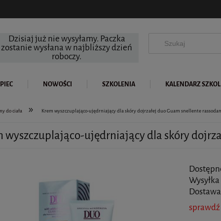
Dzisiaj już nie wysyłamy. Paczka
zostanie wysłana w najbliższy dzień
roboczy.
PIEC
NOWOŚCI
SZKOLENIA
KALENDARZ SZKO
»
y do ciała
Krem wyszczuplająco-ujędrniający dla skóry dojrzałej duo Guam snellente rassod
 wyszczuplająco-ujędrniający dla skóry dojrz
Dostępn
Wysyłka
Dostawa
sprawdź
Cena