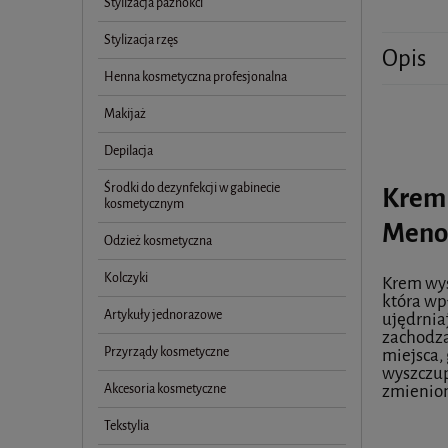
Stylizacja paznokci
Stylizacja rzęs
Opis
Henna kosmetyczna profesjonalna
Makijaż
Depilacja
Środki do dezynfekcji w gabinecie
Krem 
kosmetycznym
Meno
Odzież kosmetyczna
Kolczyki
Krem wys
która wp
Artykuły jednorazowe
ujędrni
zachodzą
Przyrządy kosmetyczne
miejsca, 
wyszczup
Akcesoria kosmetyczne
zmienion
Tekstylia