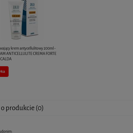
ający krem antycellulitowy 200ml -
AM ANTICELLULITE CREMA FORTE
 CALDA
yka
 o produkcie (0)
eudonim: