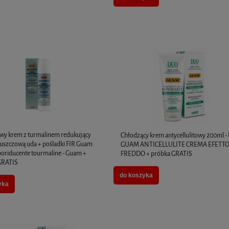
wy krem z turmalinem redukujący
Chłodzący krem antycellulitowy 200ml 
łuszczową uda + pośladki FIR Guam
GUAM ANTICELLULITE CREMA EFETT
poriducente tourmaline - Guam +
FREDDO + próbka GRATIS
GRATIS
do koszyka
yka