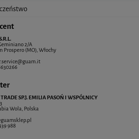
czeństwo
cent
.R.L.
Geminiano 2/A
n Prospero (MO), Włochy
.service@guam.it
8630266
ter
TRADE SP.J. EMILIA PASOŃ I WSPÓLNICY
3
abia Wola, Polska
guamsklep.pl
439 988