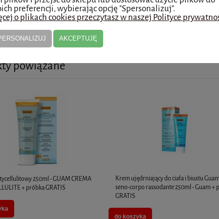
7:00
ich preferencji, wybierając opcję "Spersonalizuj".
cej o plikach cookies przeczytasz w naszej Polityce prywatnoś
osobisty - Łódź
0,00 zł
PERSONALIZUJ
AKCEPTUJĘ
kty powiązane
Krem ujędrniający do ciała i biustu Gua
tycellulitowy 250ml - GUAM CREMA
seno-corpo rassodante 250ml - Guam + 
LULITE + próbka GRATIS
GRATIS
yka
do koszyka