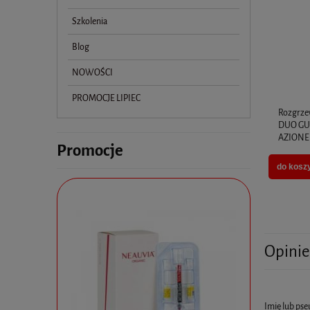
Szkolenia
Blog
NOWOŚCI
PROMOCJE LIPIEC
Rozgrzew
DUO GU
AZIONE
Promocje
do kosz
Opinie
Imię lub ps