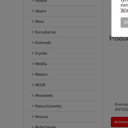
Hyalual
godz. 1
swo
Wię
Jalupro
odbiór 
Jfenzi
S
Koro pharma
Produ
Kozłowski
Kryolan
MediXa
Maestro
MCCM
Mesoestetic
Krem an
Nature Cosmetics
ANTICEL
Neauvia
do kosz
Perfect Image