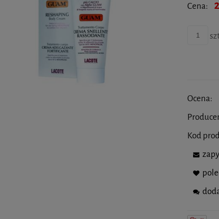
2
Cena:
szt
Ocena:
Produce
Kod pro
zapy
pol
doda