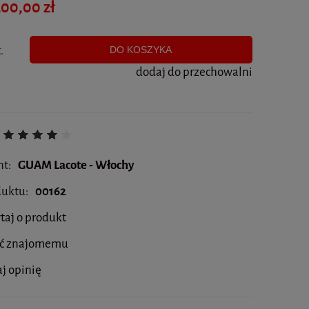
00,00 zł
.
DO KOSZYKA
dodaj do przechowalni
nt:
GUAM Lacote - Włochy
duktu:
00162
taj o produkt
eć znajomemu
j opinię