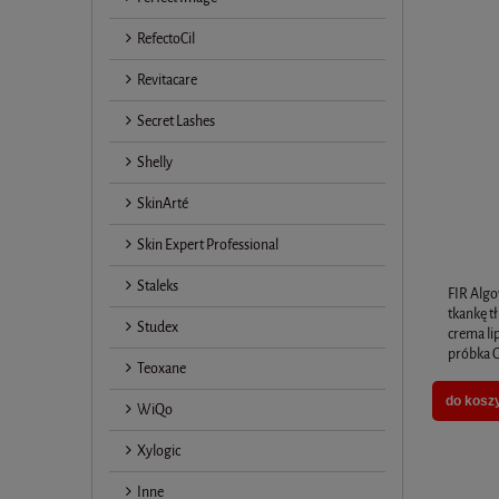
RefectoCil
Revitacare
Secret Lashes
Shelly
SkinArté
Skin Expert Professional
Staleks
FIR Algo
tkankę t
Studex
crema li
próbka 
Teoxane
do kosz
WiQo
Xylogic
Inne