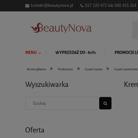
kontakt@beautynova.pl
517 120 472
lub
500 415 114
MENU
WYPRZEDAŻ DO - 80%
PROMOCJE LI
»
»
»
Strona główna
Producenci
Guam Lacote
Guam Lacote krem
Wyszukiwarka
Krem
Oferta