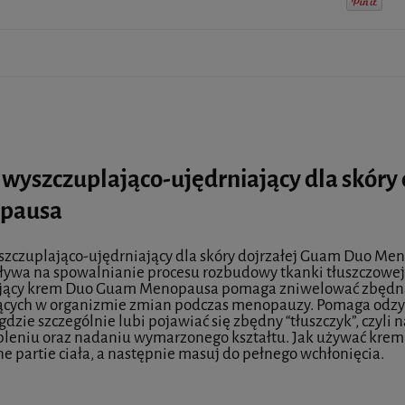
wyszczuplająco-ujędrniający dla skóry
pausa
zczuplająco-ujędrniający dla skóry dojrzałej Guam Duo Me
ływa na spowalnianie procesu rozbudowy tkanki tłuszczowe
ający krem Duo Guam Menopausa pomaga zniwelować zbędną
cych w organizmie zmian podczas menopauzy. Pomaga odzysk
gdzie szczególnie lubi pojawiać się zbędny “tłuszczyk”, czyli 
leniu oraz nadaniu wymarzonego kształtu. Jak używać kr
e partie ciała, a następnie masuj do pełnego wchłonięcia.