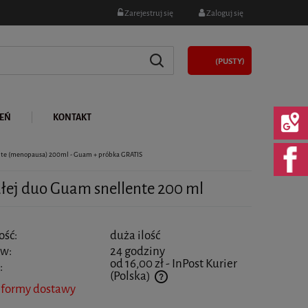
Zarejestruj się
Zaloguj się
(PUSTY)
LEŃ
KONTAKT
ante (menopausa) 200ml - Guam + próbka GRATIS
ałej duo Guam snellente 200 ml
ość:
duża ilość
 w:
24 godziny
od 16,00 zł
- InPost Kurier
:
(Polska)
 formy dostawy
 nie zawiera ewentualnych kosztów płatności