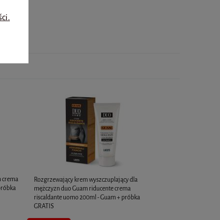
ci.
m crema
Rozgrzewający krem wyszczuplający dla
próbka
mężczyzn duo Guam riducente crema
riscaldante uomo 200ml - Guam + próbka
GRATIS