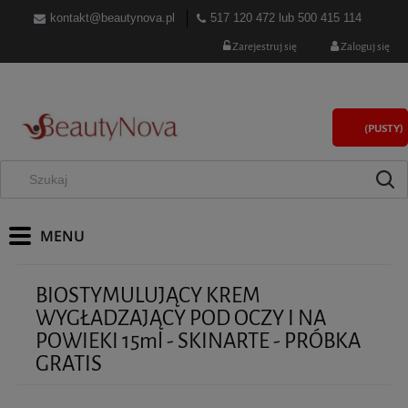
kontakt@beautynova.pl
517 120 472
lub
500 415 114
Zarejestruj się
Zaloguj się
(PUSTY)
BIOSTYMULUJĄCY KREM
WYGŁADZAJĄCY POD OCZY I NA
POWIEKI 15ml - SKINARTE - PRÓBKA
GRATIS