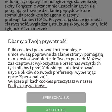
redukujący objawy chronologicznego starzenia się
skóry. Połączenie wzajemnie uzupełniających się i
potęgujących swoje działanie peptydów, które
stymulują produkcję kolagenu, elastyny,
proteoglikanów i GAGs. Przywracają skórze jędrność i
elastyczność, wygładzają strukturę skóry, redukują ilość
i głębokość zmarszczek
HYALU MICROSPHERES
Dbamy o Twoją prywatność
Lofilizowane mikrosfery wypełnione kwasem
Pliki cookies i pokrewne im technologie
hialuronowym, mające zdolność przenikania do
umożliwiają poprawne działanie strony i pomagają
głębszych warstw naskórka. Pod wpływem wody
nam dostosować ofertę do Twoich potrzeb. Możesz
zwiększają swoją objętość, skutecznie wypełniają i
zaakceptować wykorzystanie przez nas wszystkich
wygładzają zmarszczki okolicy oka.
tych plików i przejść do sklepu lub dostosować
użycie plików do swoich preferencji, wybierając
opcję "Spersonalizuj".
SPOSÓB UŻYCIA
Więcej o plikach cookies przeczytasz w naszej
Polityce prywatności.
Nałóż krem na oczyszczoną skórę okolicy oka.
Delikatnie wklepać opuszkami palców. Do stosowania
na dzień i na noc. Stosuj w połączeniu z innymi
SPERSONALIZUJ
produktami SKINARTÉ AGELESS. Preparat polecany dla
osób korzystających z zabiegów estetycznych, zalecany
do stosowania po zakończeniu okresu regeneracji skóry
AKCEPTUJĘ