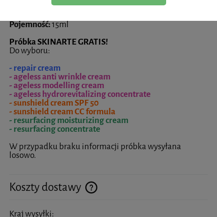
po zabiegu.
Pojemność:
15ml
Próbka SKINARTE GRATIS!
Do wyboru:
- repair cream
- ageless anti wrinkle cream
- ageless modelling cream
- ageless hydrorevitalizing concentrate
- sunshield cream SPF 50
- sunshield cream CC formula
- resurfacing moisturizing cream
- resurfacing concentrate
W przypadku braku informacji próbka wysyłana
losowo.
Koszty dostawy
Cena nie zawiera ewentualnych kosztów płatności
Kraj wysyłki: