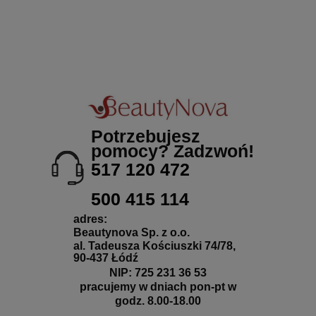
Potrzebujesz
pomocy? Zadzwoń!
517 120 472
500 415 114
adres:
Beautynova Sp. z o.o.
al. Tadeusza Kościuszki 74/78,
90-437 Łódź
NIP: 725 231 36 53
pracujemy w dniach pon-pt w
godz. 8.00-18.00