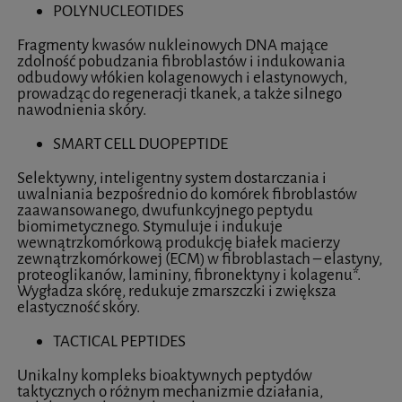
POLYNUCLEOTIDES
Fragmenty kwasów nukleinowych DNA mające
zdolność pobudzania fibroblastów i indukowania
odbudowy włókien kolagenowych i elastynowych,
prowadząc do regeneracji tkanek, a także silnego
nawodnienia skóry.
SMART CELL DUOPEPTIDE
Selektywny, inteligentny system dostarczania i
uwalniania bezpośrednio do komórek fibroblastów
zaawansowanego, dwufunkcyjnego peptydu
biomimetycznego. Stymuluje i indukuje
wewnątrzkomórkową produkcję białek macierzy
zewnątrzkomórkowej (ECM) w fibroblastach – elastyny,
proteoglikanów, lamininy, fibronektyny i kolagenu*.
Wygładza skórę, redukuje zmarszczki i zwiększa
elastyczność skóry.
TACTICAL PEPTIDES
Unikalny kompleks bioaktywnych peptydów
taktycznych o różnym mechanizmie działania,