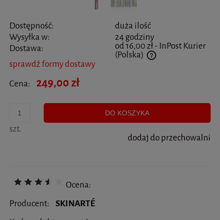
Dostępność:
duża ilość
Wysyłka w:
24 godziny
od 16,00 zł
- InPost Kurier
Dostawa:
(Polska)
sprawdź formy dostawy
Cena nie zawiera ewentualnych kosztów płatności
249,00 zł
Cena:
DO KOSZYKA
szt.
dodaj do przechowalni
Ocena:
Producent:
SKINARTÉ