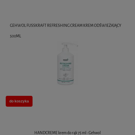
GEHWOL FUSSKRAFT REFRESHING CREAM KREM ODŚWIEŻAJĄCY
500ML
do koszyka
HANDCREME krem do rąk 75 ml - Gehwol