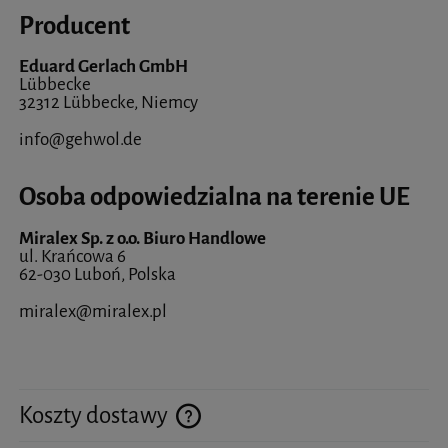
Producent
Eduard Gerlach GmbH
Lübbecke
32312 Lübbecke, Niemcy
info@gehwol.de
Osoba odpowiedzialna na terenie UE
Miralex Sp. z o.o. Biuro Handlowe
ul. Krańcowa 6
62-030 Luboń, Polska
miralex@miralex.pl
Koszty dostawy
Cena nie zawiera ewentualnych kosztów płatności