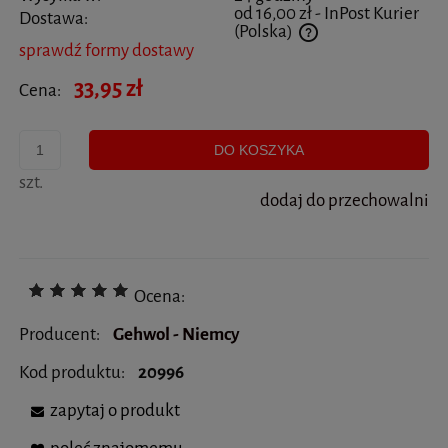
od 16,00 zł
- InPost Kurier
Dostawa:
(Polska)
sprawdź formy dostawy
Cena nie zawiera ewentualnych kosztów płatności
33,95 zł
Cena:
DO KOSZYKA
szt.
dodaj do przechowalni
Ocena:
Producent:
Gehwol - Niemcy
Kod produktu:
20996
zapytaj o produkt