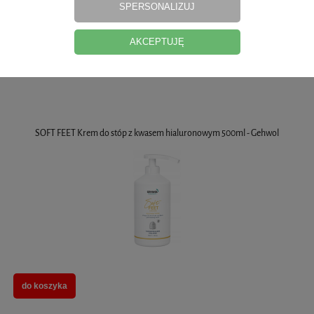
SPERSONALIZUJ
AKCEPTUJĘ
do koszyka
SOFT FEET Krem do stóp z kwasem hialuronowym 500ml - Gehwol
do koszyka