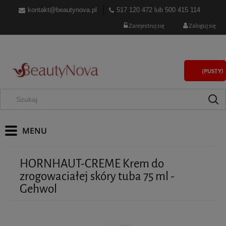
kontakt@beautynova.pl
517 120 472
lub
500 415 114
Zarejestruj się
Zaloguj się
(PUSTY)
HORNHAUT-CREME Krem do
zrogowaciałej skóry tuba 75 ml -
Gehwol