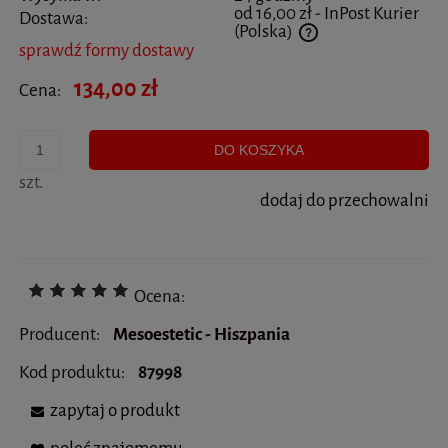
od 16,00 zł
- InPost Kurier
Dostawa:
(Polska)
sprawdź formy dostawy
Cena nie zawiera ewentualnych kosztów płatności
134,00 zł
Cena:
DO KOSZYKA
szt.
dodaj do przechowalni
Ocena:
Producent:
Mesoestetic - Hiszpania
Kod produktu:
87998
zapytaj o produkt