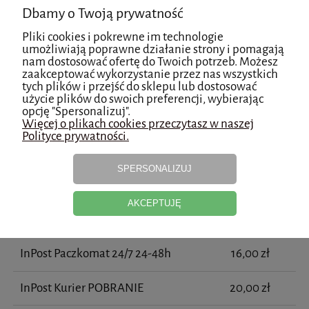
Niewielką ilość preparatu aplikować na zwilżoną skórę
Dbamy o Twoją prywatność
twarzy.
Pliki cookies i pokrewne im technologie
Następnie zmyć letnią wodą. Stosować dwa razy
umożliwiają poprawne działanie strony i pomagają
dziennie, rano i wieczorem.
nam dostosować ofertę do Twoich potrzeb. Możesz
zaakceptować wykorzystanie przez nas wszystkich
tych plików i przejść do sklepu lub dostosować
użycie plików do swoich preferencji, wybierając
Koszty dostawy
opcję "Spersonalizuj".
Cena nie zawiera ewentualnych kosztów płatności
Więcej o plikach cookies przeczytasz w naszej
Polityce prywatności.
Kraj wysyłki:
SPERSONALIZUJ
AKCEPTUJĘ
InPost Kurier
16,00 zł
InPost Paczkomat 24/7 24-48h
16,00 zł
InPost Kurier POBRANIE
20,00 zł