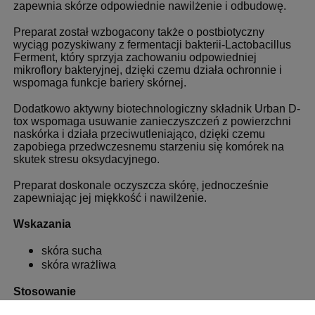
zapewnia skórze odpowiednie nawilżenie i odbudowę.
Preparat został wzbogacony także o postbiotyczny
wyciąg pozyskiwany z fermentacji bakterii-Lactobacillus
Ferment, który sprzyja zachowaniu odpowiedniej
mikroflory bakteryjnej, dzięki czemu działa ochronnie i
wspomaga funkcje bariery skórnej.
Dodatkowo aktywny biotechnologiczny składnik Urban D-
tox wspomaga usuwanie zanieczyszczeń z powierzchni
naskórka i działa przeciwutleniająco, dzięki czemu
zapobiega przedwczesnemu starzeniu się komórek na
skutek stresu oksydacyjnego.
Preparat doskonale oczyszcza skórę, jednocześnie
zapewniając jej miękkość i nawilżenie.
Wskazania
skóra sucha
skóra wrażliwa
Stosowanie