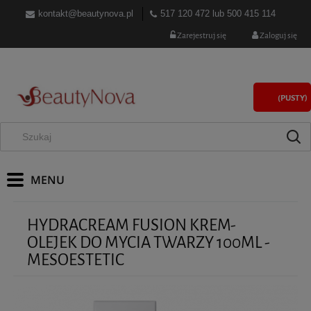
kontakt@beautynova.pl
517 120 472
lub
500 415 114
Zarejestruj się
Zaloguj się
(PUSTY)
HYDRACREAM FUSION KREM-
OLEJEK DO MYCIA TWARZY 100ML -
MESOESTETIC