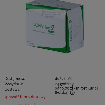
Dostępność:
duża ilość
Wysyłka w:
24 godziny
od 16,00 zł
- InPost Kurier
Dostawa:
(Polska)
sprawdź formy dostawy
Cena nie zawiera ewentualnych kosztów płatności