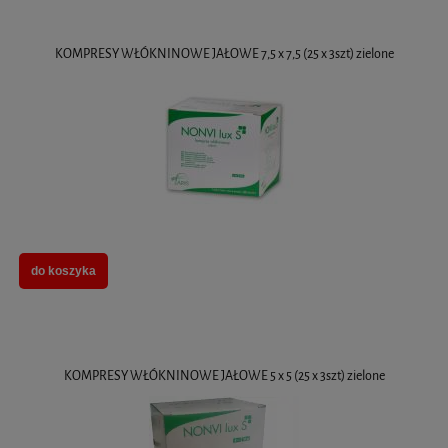
KOMPRESY WŁÓKNINOWE JAŁOWE 7,5 x 7,5 (25 x 3szt) zielone
do koszyka
KOMPRESY WŁÓKNINOWE JAŁOWE 5 x 5 (25 x 3szt) zielone