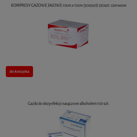
KOMPRESY GAZOWE JAŁOWE 10cm x 10cm (50x5szt) 250szt. czerwone
do koszyka
Gaziki do dezynfekcji nasączone alkoholem 100 szt.