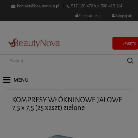
kontakt@beautynova.pl
517 120 472
lub
500 415 114
Zarejestruj się
Zaloguj się
(PUSTY)
KOMPRESY WŁÓKNINOWE JAŁOWE
7,5 x 7,5 (25 x2szt) zielone