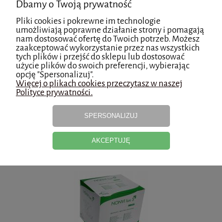
Dbamy o Twoją prywatność
Pliki cookies i pokrewne im technologie
umożliwiają poprawne działanie strony i pomagają
nam dostosować ofertę do Twoich potrzeb. Możesz
zaakceptować wykorzystanie przez nas wszystkich
tych plików i przejść do sklepu lub dostosować
użycie plików do swoich preferencji, wybierając
opcję "Spersonalizuj".
Więcej o plikach cookies przeczytasz w naszej
Polityce prywatności.
powiadom o dostępności
SPERSONALIZUJ
AKCEPTUJĘ
KOMPRESY WŁÓKNINOWE JAŁOWE 10 x 10 (20 x 5szt) zielone