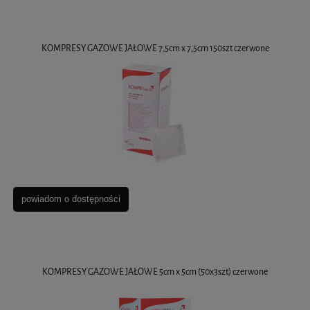
KOMPRESY GAZOWE JAŁOWE 7,5cm x 7,5cm 150szt czerwone
powiadom o dostępności
KOMPRESY GAZOWE JAŁOWE 5cm x 5cm (50x3szt) czerwone