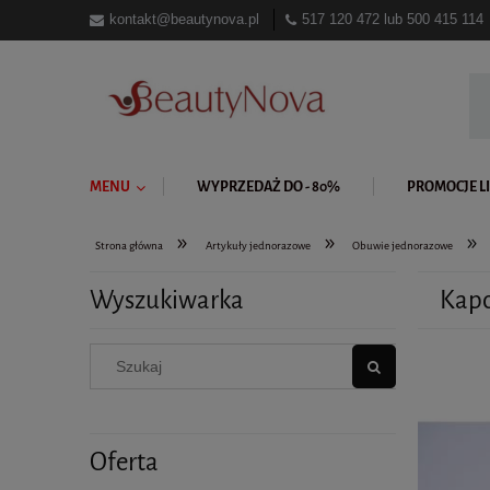
kontakt@beautynova.pl
517 120 472
lub
500 415 114
MENU
WYPRZEDAŻ DO - 80%
PROMOCJE LI
»
»
»
Strona główna
Artykuły jednorazowe
Obuwie jednorazowe
Wyszukiwarka
Kapc
Oferta