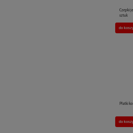
Czepki 
sztuk
do kosz
Płatki k
do kosz