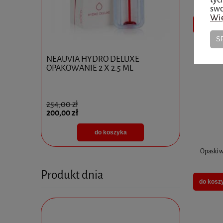
ZIELON
swo
Wię
do kosz
S
0x10ml
NEAUVIA HYDRO DELUXE
Ejal 40 1 
OPAKOWANIE 2 X 2.5 ML
254,00 zł
825,00 zł
200,00 zł
595,00 zł
do koszyka
Opaski 
Produkt dnia
do kosz