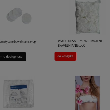
PŁATKI KOSMETYCZNE OWALNE
osmetyczne bawełniane 250g
BAWEŁNIANE 500G
do koszyka
m o dostępności
CTIVE CREAM 500 ml -
Jalupro Classic 2 x 3ml
N
295,00 zł
do koszyka
do koszyka