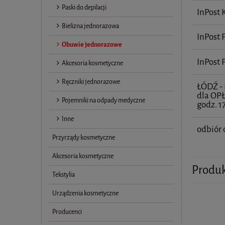
Paski do depilacji
InPost
Bielizna jednorazowa
InPost
Obuwie jednorazowe
InPost
Akcesoria kosmetyczne
Ręczniki jednorazowe
ŁÓDŹ 
dla OP
Pojemniki na odpady medyczne
godz. 1
Inne
odbiór 
Przyrządy kosmetyczne
Akcesoria kosmetyczne
Produ
Tekstylia
Urządzenia kosmetyczne
Producenci