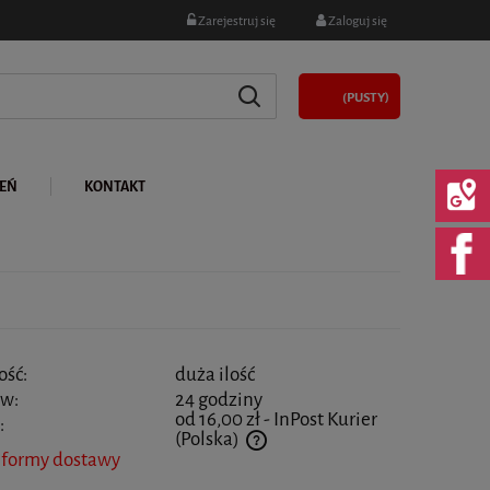
Zarejestruj się
Zaloguj się
(PUSTY)
LEŃ
KONTAKT
ość:
duża ilość
 w:
24 godziny
od 16,00 zł
- InPost Kurier
:
(Polska)
 formy dostawy
 nie zawiera ewentualnych kosztów płatności