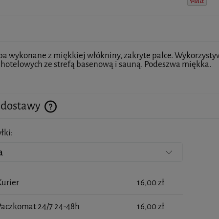
pa wykonane z miękkiej włókniny, zakryte palce. Wykorzysty
i hotelowych ze strefą basenową i sauną. Podeszwa miękka.
 dostawy
łki:
Cena nie zawiera ewentualnych kosztów płatności
Kurier
16,00 zł
Paczkomat 24/7 24-48h
16,00 zł