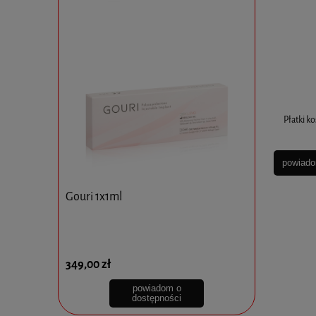
Płatki k
powiado
Gouri 1x1ml
NATURAL A
BETA SKI
349,00 zł
94,00 zł
powiadom o
dostępności