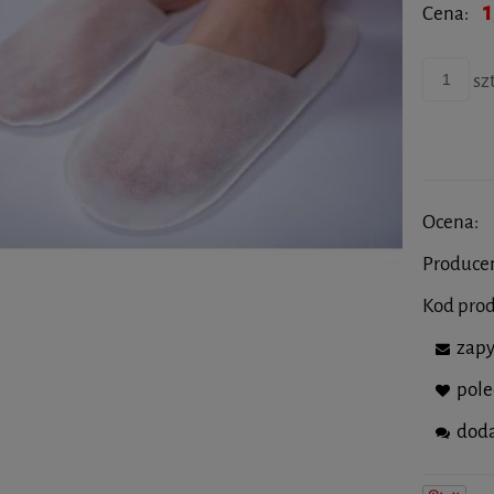
1
Cena:
szt
Ocena:
Produce
Kod pro
zapy
pol
doda