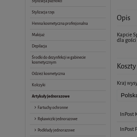
Stylizacja paznokci
Stylizacja rzęs
Opis
Henna kosmetyczna profesjonalna
Kapcie S
Makijaż
dla gośc
Depilacja
Środki do dezynfekcji w gabinecie
kosmetycznym
Koszty
Odzież kosmetyczna
Kraj wysy
Kolczyki
Artykuły jednorazowe
Fartuchy ochronne
InPost 
Rękawiczki jednorazowe
InPost 
Podkłady jednorazowe