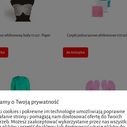
sz włókninowy biały 10 szt - Paper
Czepki jednorazowe włókninowe 100 szt
yka
do koszyka
amy o Twoją prywatność
ki cookies i pokrewne im technologie umożliwiają poprawne
ałanie strony i pomagają nam dostosować ofertę do Twoich
rzeb. Możesz zaakceptować wykorzystanie przez nas wszystk
CH OCHRONNY JEDNORAZOWY
Japonki kosmetyczne piankowe 10 par - 
h plików i przejść do sklepu lub dostosować użycie plików do