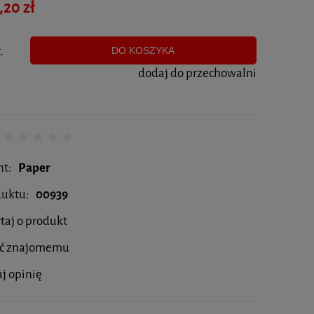
,20 zł
.
DO KOSZYKA
dodaj do przechowalni
nt:
Paper
duktu:
00939
taj o produkt
eć znajomemu
j opinię