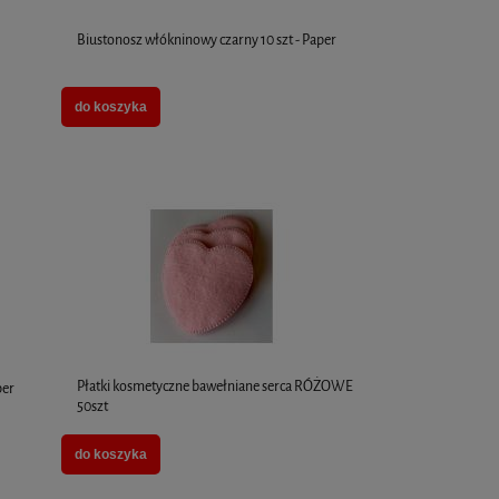
Biustonosz włókninowy czarny 10 szt - Paper
do koszyka
Płatki kosmetyczne bawełniane serca RÓŻOWE
per
50szt
do koszyka