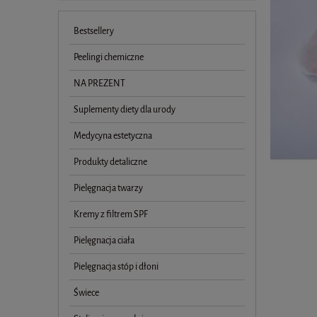
Bestsellery
Peelingi chemiczne
NA PREZENT
Suplementy diety dla urody
Medycyna estetyczna
Produkty detaliczne
Pielęgnacja twarzy
Kremy z filtrem SPF
Pielęgnacja ciała
Pielęgnacja stóp i dłoni
Świece