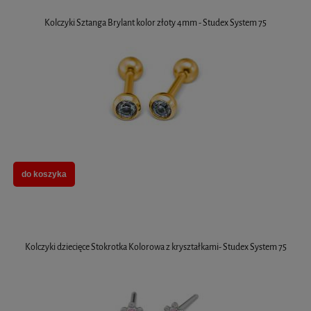
Kolczyki Sztanga Brylant kolor złoty 4mm - Studex System 75
do koszyka
Kolczyki dziecięce Stokrotka Kolorowa z kryształkami- Studex System 75