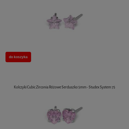
do koszyka
Kolczyki Cubic Zirconia Różowe Serduszko 5mm - Studex System 75