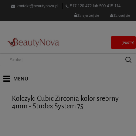
kontakt@beautynova.pl
517 120 472
lub
500 415 114
Zarejestruj się
Zaloguj się
(PUSTY)
Kolczyki Cubic Zirconia kolor srebrny
4mm - Studex System 75