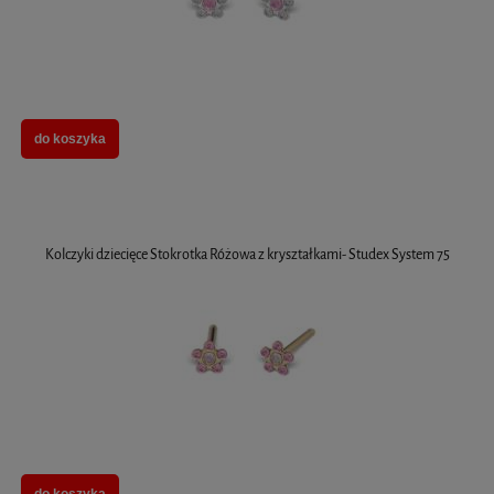
do koszyka
Kolczyki dziecięce Stokrotka Różowa z kryształkami- Studex System 75