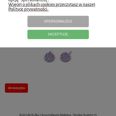
Więcej o plikach cookies przeczytasz w naszej
do koszyka
Polityce prywatności.
SPERSONALIZUJ
Kolczyki Kulka z kryształkami fioletowa - Studex System 75
AKCEPTUJĘ
do koszyka
Kolczyki Kulka z kryształkami błękitna - Studex System 75