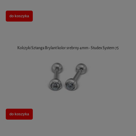
do koszyka
Kolczyki Sztanga Brylant kolor srebrny 4mm - Studex System 75
do koszyka