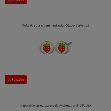
Kolczyki z obrazkiem Truskawka - Studex System 75
do koszyka
Preparat do pielęgnacji przekłutych uszu 7ml - STUDEX