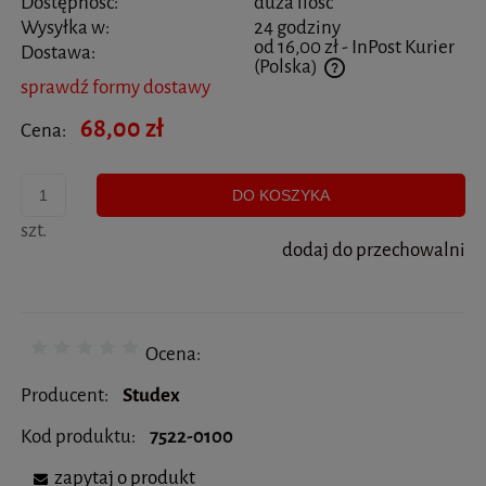
Dostępność:
duża ilość
Wysyłka w:
24 godziny
od 16,00 zł
- InPost Kurier
Dostawa:
(Polska)
sprawdź formy dostawy
Cena nie zawiera ewentualnych kosztów płatności
68,00 zł
Cena:
DO KOSZYKA
szt.
dodaj do przechowalni
Ocena:
Producent:
Studex
Kod produktu:
7522-0100
zapytaj o produkt