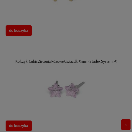
do koszyka
Kolczyki Cubic Zirconia Różowe Gwiazdki 5mm - Studex System 75
do koszyka