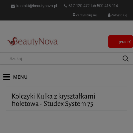
kontakt@beautynova.pl
517 120 472
lub
500 415 114
Zarejestruj się
Zaloguj się
(PUSTY)
Kolczyki Kulka z kryształkami
fioletowa - Studex System 75