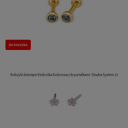
do koszyka
Kolczyki dziecięce Stokrotka Kolorowa z kryształkami- Studex System 75