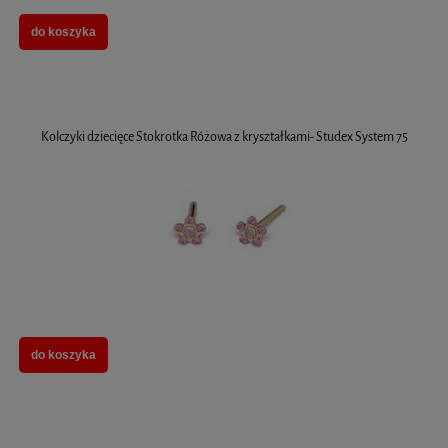
do koszyka
Kolczyki dziecięce Stokrotka Różowa z kryształkami- Studex System 75
do koszyka