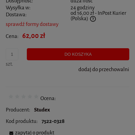
Dostępność:
duża ilość
Wysyłka w:
24 godziny
od 16,00 zł
- InPost Kurier
Dostawa:
(Polska)
sprawdź formy dostawy
Cena nie zawiera ewentualnych kosztów płatności
62,00 zł
Cena:
DO KOSZYKA
szt.
dodaj do przechowalni
Ocena:
Producent:
Studex
Kod produktu:
7522-0328
zapytaj o produkt