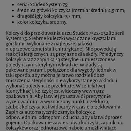
seria: Studex System 75;
średnica główki kolczyka (rozmiar średni): 4,5 mm;
długość igły kolczyka: 9,7 mm;
kolor kolczyka: srebrny.
Kolczyki do przekłuwania uszu Studex 7522-0328 z serii
System 75. Srebrne kuleczki wysadzane kryształami
górskimi. Wykonane z najlepszej jakości
nieprzetworzonej stali chirurgicznej. Nie powodują
reakcji alergicznych, są przyjazne dla skóry. Pojedynczy
kolczyk wraz z zapinką są sterylne i umieszczone w
pojedynczym sterylnym wkładzie. Wkłady są
pakowane parami, połączone dla wygody, jednak w
taki sposób, aby można je łatwo rozdzielić bez
zniszczenia sterylności niewykorzystanego wkładu i
wykonać pojedyncze przekłucie. W celu łatwej
identyfikacji, kolczyk jest widoczny wewnątrz
opakowania. Aby łatwiej go ustawić i precyzyjnie
wycelować nim w wyznaczony punkt przekłucia,
czubek kolczyka jest widoczny w czasie przekłuwania.
Zapinka automatycznie zamyka kolczyk z
odpowiednimi odstępami od ucha, aby ułatwić proces
gojenia. Opakowanie zawiera dwa kolczyki, zapinki do
kolczyków oraz jednorazowe naboje umożliwiające