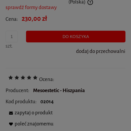
(Polska)
sprawdź formy dostawy
Cena nie zawiera ewentualnych kosztów płatności
230,00 zł
Cena:
DO KOSZYKA
szt.
dodaj do przechowalni
Ocena:
Producent:
Mesoestetic - Hiszpania
Kod produktu:
02014
zapytaj o produkt
poleć znajomemu