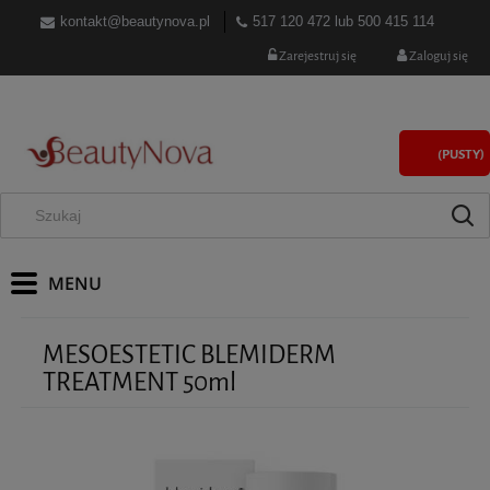
kontakt@beautynova.pl
517 120 472
lub
500 415 114
Zarejestruj się
Zaloguj się
(PUSTY)
MESOESTETIC BLEMIDERM
TREATMENT 50ml