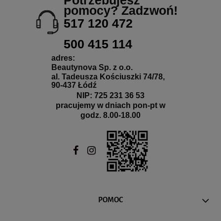
Potrzebujesz
pomocy? Zadzwoń!
517 120 472
500 415 114
adres:
Beautynova Sp. z o.o.
al. Tadeusza Kościuszki 74/78,
90-437 Łódź
NIP: 725 231 36 53
pracujemy w dniach pon-pt w
godz. 8.00-18.00
POMOC