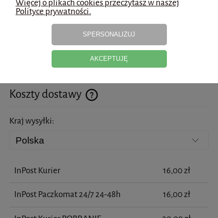
Więcej o plikach cookies przeczytasz w naszej
Polityce prywatności.
Stosować codziennie wieczorem na oczyszczoną i suchą
skórę twarzy.
SPERSONALIZUJ
Unikać bezpośredniego kontaktu produktu z oczami i
błonami śluzowymi.
AKCEPTUJĘ
Koszty dostawy
Cena nie zawiera ewentualnych kosztów płatności
Kraj wysyłki:
InPost Kurier
16,00 zł
InPost Paczkomat 24/7 24-48h
16,00 zł