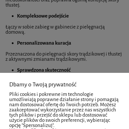
tłustej.
Kompleksowe podejście
Łączy w sobie zabieg w gabinecie z pielęgnacją
domową.
Personalizowana kuracja
Przeznaczona do pielęgnacji skory trądzikowej i tłustej
z aktywnymi zmianami trądzikowymi.
Sprawdzona skuteczność
Badania przeprowadzone w laboratorium oraz na
Dbamy o Twoją prywatność
pacjentach potwierdzają skuteczność kuracji.
Pliki cookies i pokrewne im technologie
Stosowanie
umożliwiają poprawne działanie strony i pomagają
nam dostosować ofertę do Twoich potrzeb. Możesz
Metoda blemiderm polega na wykonaniu zabiegu w
zaakceptować wykorzystanie przez nas wszystkich
gabinecie oraz dalszej pielęgnacji domowej, w celu
tych plików i przejść do sklepu lub dostosować
zmaksymalizowania efektów.
użycie plików do swoich preferencji, wybierając
opcję "Spersonalizuj".
Czas trwania kuracji to około 3 miesiące.