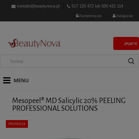
kontakt@beautynova.pl
517 120 472
lub
500 415 114
Zarejestruj się
Zaloguj się
(PUSTY)
Mesopeel® MD Salicylic 20% PEELING
PROFESSIONAL SOLUTIONS
PROMOCJA