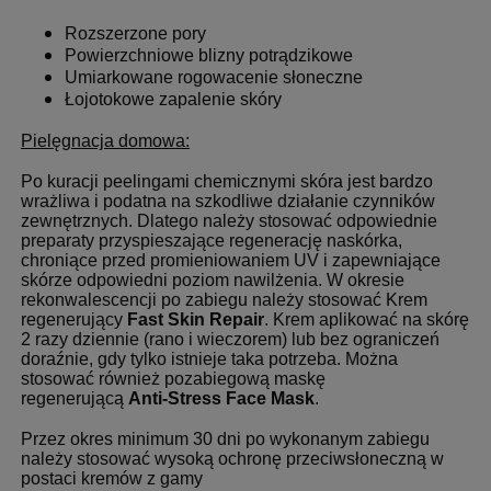
Rozszerzone pory
Powierzchniowe blizny potrądzikowe
Umiarkowane rogowacenie słoneczne
Łojotokowe zapalenie skóry
Pielęgnacja domowa:
Po kuracji peelingami chemicznymi skóra jest bardzo
wrażliwa i podatna na szkodliwe działanie czynników
zewnętrznych. Dlatego należy stosować odpowiednie
preparaty przyspieszające regenerację naskórka,
chroniące przed promieniowaniem UV i zapewniające
skórze odpowiedni poziom nawilżenia. W okresie
rekonwalescencji po zabiegu należy stosować Krem
regenerujący
Fast Skin Repair
. Krem aplikować na skórę
2 razy dziennie (rano i wieczorem) lub bez ograniczeń
doraźnie, gdy tylko istnieje taka potrzeba. Można
stosować również pozabiegową maskę
regenerującą
Anti-Stress Face Mask
.
Przez okres minimum 30 dni po wykonanym zabiegu
należy stosować wysoką ochronę przeciwsłoneczną w
postaci kremów z gamy