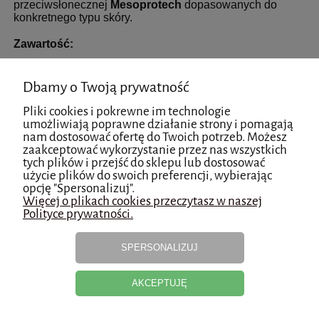
przeciwsłonecznej
Mesoprotech
dopasowanych do
konkretnego typu skóry.
Zawartość:
1 x Mesopeel MD Salicylic 20%
Dbamy o Twoją prywatność
1 x Post-Peel Neautalizing Spray
Pliki cookies i pokrewne im technologie
umożliwiają poprawne działanie strony i pomagają
nam dostosować ofertę do Twoich potrzeb. Możesz
zaakceptować wykorzystanie przez nas wszystkich
Produkt przeznaczony do użytku profesjonalnego.
tych plików i przejść do sklepu lub dostosować
użycie plików do swoich preferencji, wybierając
Dokonując zakupu oświadczasz, że jesteś lekarzem
opcję "Spersonalizuj".
lub kosmetologiem przeszkolonym z zakresu
Więcej o plikach cookies przeczytasz w naszej
medycyny estetycznej.
Polityce prywatności.
SPERSONALIZUJ
Koszty dostawy
Cena nie zawiera ewentualnych kosztów płatności
AKCEPTUJĘ
Kraj wysyłki: