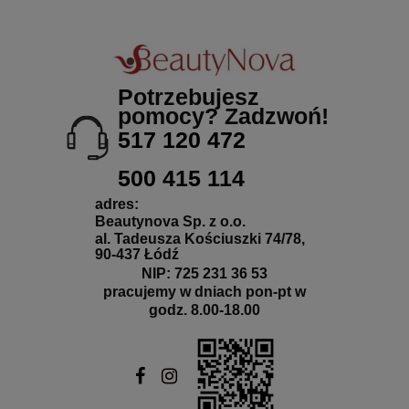
Potrzebujesz
pomocy? Zadzwoń!
517 120 472
500 415 114
adres:
Beautynova Sp. z o.o.
al. Tadeusza Kościuszki 74/78,
90-437 Łódź
NIP: 725 231 36 53
pracujemy w dniach pon-pt w
godz. 8.00-18.00