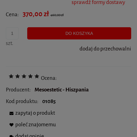
sprawdź formy dostawy
Cena nie zawiera ewentualnych kosztów płatności
370,00 zł
Cena:
460,00 zł
DO KOSZYKA
szt.
dodaj do przechowalni
Ocena:
Producent:
Mesoestetic - Hiszpania
Kod produktu:
01085
zapytaj o produkt
poleć znajomemu
dodaj opinię