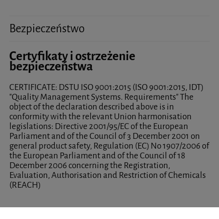
Bezpieczeństwo
Certyfikaty i ostrzeżenie
bezpieczeństwa
CERTIFICATE: DSTU ISO 9001:2015 (ISO 9001:2015, IDT)
"Quality Management Systems. Requirements" The
object of the declaration described above is in
conformity with the relevant Union harmonisation
legislations: Directive 2001/95/EC of the European
Parliament and of the Council of 3 December 2001 on
general product safety, Regulation (EC) No 1907/2006 of
the European Parliament and of the Council of 18
December 2006 concerning the Registration,
Evaluation, Authorisation and Restriction of Chemicals
(REACH)
Producent