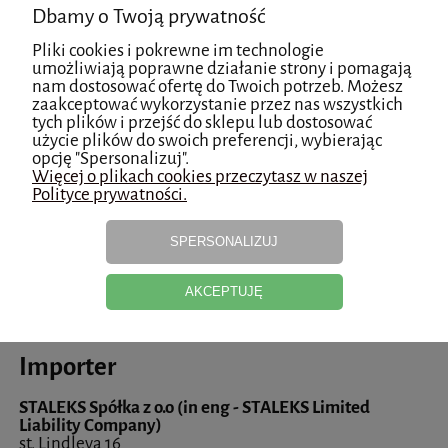
Dbamy o Twoją prywatność
STALEKS LTD
78 Tsentralna Str., Vilshany urban-type settlement,
Pliki cookies i pokrewne im technologie
Dergachivsky district
umożliwiają poprawne działanie strony i pomagają
62360 Kharkiv region, Ukraina
nam dostosować ofertę do Twoich potrzeb. Możesz
zaakceptować wykorzystanie przez nas wszystkich
lawyerstaleks@gmail.com
tych plików i przejść do sklepu lub dostosować
użycie plików do swoich preferencji, wybierając
opcję "Spersonalizuj".
Osoba odpowiedzialna na terenie UE
Więcej o plikach cookies przeczytasz w naszej
Polityce prywatności.
STALEKS Spółka z o.o (in eng - STALEKS Limited
Liability Company)
SPERSONALIZUJ
st. Lindleya 16
02-013 Warsaw, Polska
AKCEPTUJĘ
sklep@staleks.pl
Importer
STALEKS Spółka z o.o (in eng - STALEKS Limited
Liability Company)
st. Lindleya 16