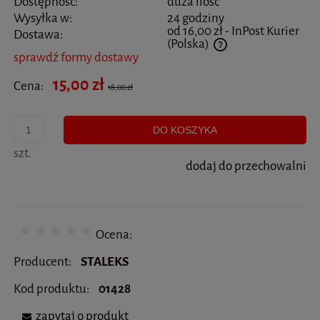
Dostępność:
duża ilość
Wysyłka w:
24 godziny
od 16,00 zł
- InPost Kurier
Dostawa:
(Polska)
sprawdź formy dostawy
Cena nie zawiera ewentualnych kosztów płatności
15,00 zł
Cena:
18,00 zł
DO KOSZYKA
szt.
dodaj do przechowalni
Ocena:
Producent:
STALEKS
Kod produktu:
01428
zapytaj o produkt