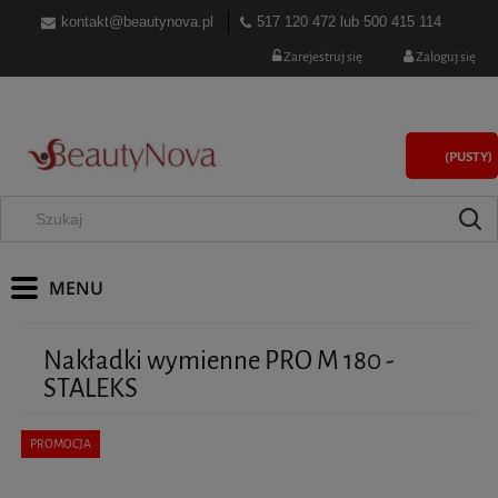
kontakt@beautynova.pl
517 120 472
lub
500 415 114
Zarejestruj się
Zaloguj się
(PUSTY)
Nakładki wymienne PRO M 180 -
STALEKS
PROMOCJA