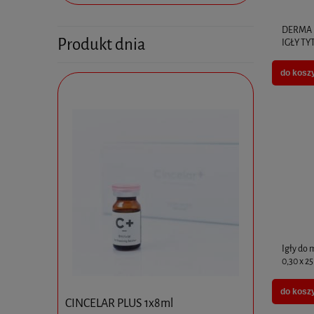
DERMA 
Produkt dnia
IGŁY T
do kosz
Igły do
0,30 x 
do kosz
CINCELAR PLUS 1x8ml
Ejal 40 1 
 1,5 ml