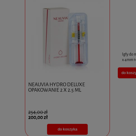
Igły do
x 4mm 1
do kosz
0x10ml
NEAUVIA HYDRO DELUXE
Ejal 40 1 
OPAKOWANIE 2 X 2.5 ML
254,00 zł
825,00 zł
200,00 zł
595,00 zł
do koszyka