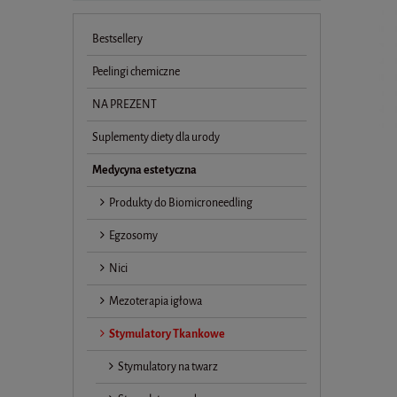
Bestsellery
Peelingi chemiczne
NA PREZENT
Suplementy diety dla urody
Medycyna estetyczna
Produkty do Biomicroneedling
Egzosomy
Nici
Mezoterapia igłowa
Stymulatory Tkankowe
Stymulatory na twarz