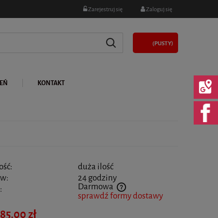
Zarejestruj się
Zaloguj się
(PUSTY)
LEŃ
KONTAKT
ość:
duża ilość
 w:
24 godziny
Darmowa
:
sprawdź formy dostawy
na nie zawiera ewentualnych kosztów płatności
85,00 zł