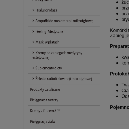
żuc
brz
Hialuronidaza
prz
bry
Ampułki do mezoterapii mikroigłowej
Komórki 
Peelingi Medyczne
Zabieg je
Maski w płatach
Preparat
Kremy po zabiegach medycyny
kwa
estetycznej
kom
Suplementy diety
Protokół
Żele do radiofrekwencji mikroigłowej
Twa
Produkty detaliczne
Cia
Ods
Pielęgnacja twarzy
Pojemno
Kremy z filtrem SPF
Pielęgnacja ciała