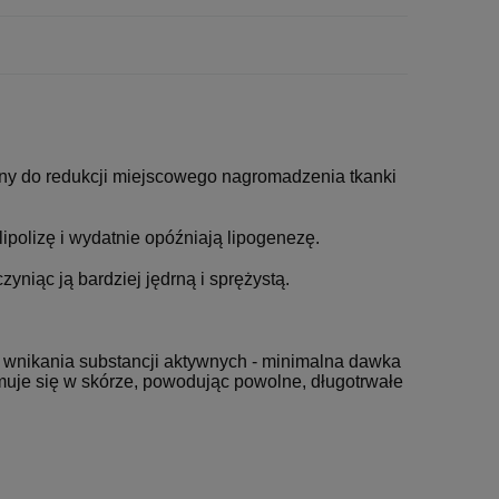
any do redukcji miejscowego nagromadzenia tkanki
ipolizę i wydatnie opóźniają lipogenezę.
yniąc ją bardziej jędrną i sprężystą.
 wnikania substancji aktywnych - minimalna dawka
muje się w skórze, powodując powolne, długotrwałe