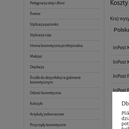
Koszty
Pielęgnacja stóp i dłoni
Świece
Kraj wysy
Stylizacja paznokci
Stylizacja rzęs
Henna kosmetyczna profesjonalna
InPost 
Makijaż
InPost
Depilacja
InPost 
Środki do dezynfekcji w gabinecie
kosmetycznym
InPost
Odzież kosmetyczna
Db
Kolczyki
ŁÓDŹ 
dla OP
Pli
Artykuły jednorazowe
godz. 1
dzi
pot
Przyrządy kosmetyczne
tyc