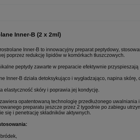
lane Inner-B (2 x 2ml)
rostrolane Inner-B to innowacyjny preparat peptydowy, stosow
wej poprzez redukcję lipidów w komórkach tłuszczowych.
ikalne peptydy zawarte w preparacie efektywnie przyspieszają l
ne Inner-B działa detoksykująco i wygładzająco, napina skórę, cz
 elastyczność skóry i poprawia jej kondycję.
 zawiera opatentowaną technologię przedłużonego uwalniania i
rowanego preparatu jeszcze przez 2 tygodnie po zabiegu utrzy
e się i penetrację składników aktywnych.
stosowania:
bródek,