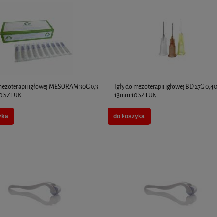
 mezoterapii igłowej MESORAM 30G 0,3
Igły do mezoterapii igłowej BD 27G 0,40
0 SZTUK
13mm 10 SZTUK
yka
do koszyka
x 2ml - MediXa - 5 opakowań
PROFHILO H+L (1 x 2ML)
340,00 zł
325,00 zł
do koszyka
do koszyka