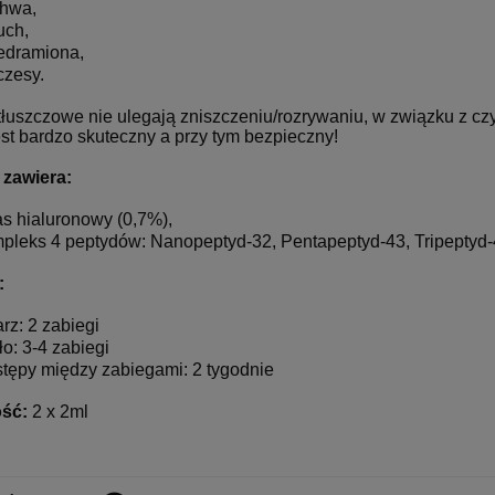
hwa,
uch,
edramiona,
czesy.
tłuszczowe nie ulegają zniszczeniu/rozrywaniu, w związku z cz
st bardzo skuteczny a przy tym bezpieczny!
 zawiera:
s hialuronowy (0,7%),
pleks 4 peptydów: Nanopeptyd-32, Pentapeptyd-43, Tripeptyd-
:
rz: 2 zabiegi
ło: 3-4 zabiegi
tępy między zabiegami: 2 tygodnie
ść:
2 x 2ml