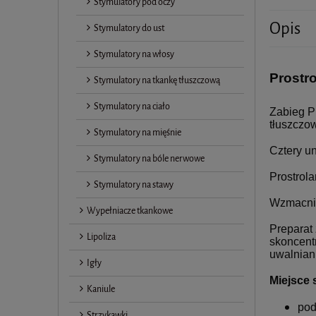
Stymulatory pod oczy
Opis
Stymulatory do ust
Stymulatory na włosy
Prostro
Stymulatory na tkankę tłuszczową
Stymulatory na ciało
Zabieg P
tłuszczo
Stymulatory na mięśnie
Cztery un
Stymulatory na bóle nerwowe
Prostrola
Stymulatory na stawy
Wzmacnia
Wypełniacze tkankowe
Preparat
Lipoliza
skoncent
uwalniani
Igły
Miejsce 
Kaniule
pod
Strzykawki