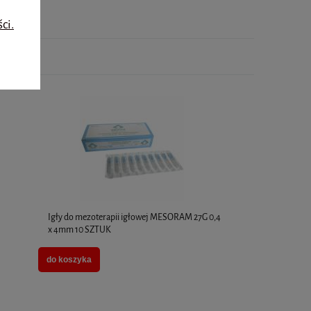
ci.
Igły do mezoterapii igłowej MESORAM 27G 0,4
x 4mm 10 SZTUK
do koszyka