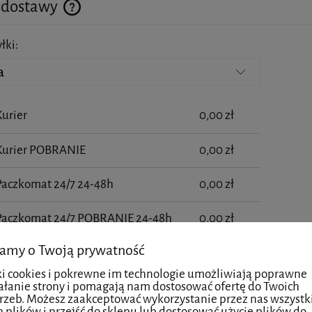
 dostawy
łki:
Cena nie zawiera ewentualnych kosztów płatności
Kurier
0,00 zł
 Kurier POBRANIE
0,00 zł
Paczkomat 24/7 24-48h
0,00 zł
 Paczkomat 24/7 POBRANIE 24-48h
0,00 zł
amy o Twoją prywatność
- DOSTAWA TEGO SAMEGO DNIA
29,99 zł
ŁACONYCH zamówień złożonych do
ki cookies i pokrewne im technologie umożliwiają poprawne
7:00
ałanie strony i pomagają nam dostosować ofertę do Twoich
rzeb. Możesz zaakceptować wykorzystanie przez nas wszystk
h plików i przejść do sklepu lub dostosować użycie plików do