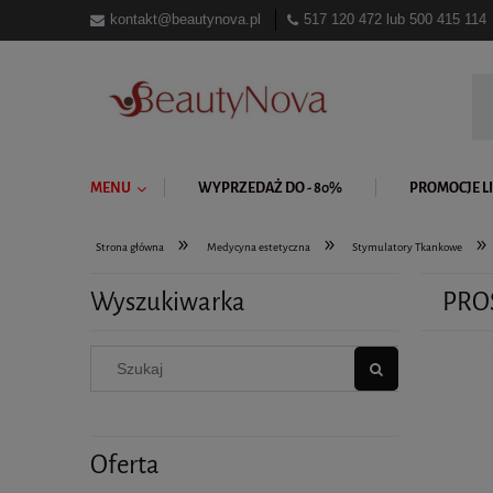
kontakt@beautynova.pl
517 120 472
lub
500 415 114
MENU
WYPRZEDAŻ DO - 80%
PROMOCJE LI
»
»
»
Strona główna
Medycyna estetyczna
Stymulatory Tkankowe
Wyszukiwarka
PRO
Oferta