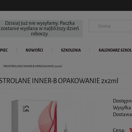
Dzisiaj już nie wysyłamy. Paczka
zostanie wysłana w najbliższy dzień
roboczy.
PIEC
NOWOŚCI
SZKOLENIA
KALENDARZ SZKO
PROSTROLANE INNER-B OPAKOWANIE 2x2ml
STROLANE INNER-B OPAKOWANIE 2x2ml
Dostępn
Wysyłka
Dostawa
Ce
3
Cena: