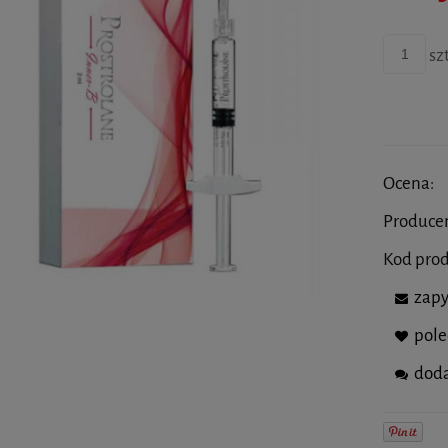
szt
Ocena:
Produce
Kod pro
zapy
pol
doda