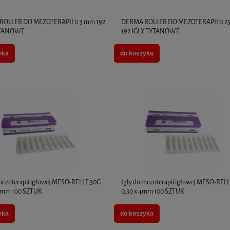
ROLLER DO MEZOTERAPII 0.3 mm 192
DERMA ROLLER DO MEZOTERAPII 0.2
YTANOWE
192 IGŁY TYTANOWE
yka
do koszyka
 mezoterapii igłowej MESO-RELLE 30G
Igły do mezoterapii igłowej MESO-REL
25mm 100 SZTUK
0,30 x 4mm 100 SZTUK
yka
do koszyka
x 2ml - MediXa - 5 opakowań
MHA 10 FILORGA 3 X 3ML - FILLME