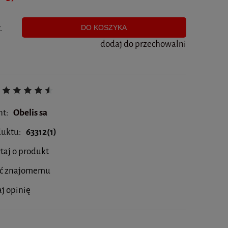
.
DO KOSZYKA
dodaj do przechowalni
nt:
Obelis sa
duktu:
63312(1)
taj o produkt
eć znajomemu
j opinię