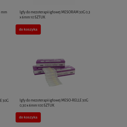
5 mm
Igły do mezoterapii igłowej MESORAM 30G 0,3
x 6mm 10 SZTUK
do koszyka
Igły do mezoterapii igłowej MESO-RELLE 30G
LE 30G
0,30 x 6mm 100 SZTUK
do koszyka
Stylage M - 1 x 1ml
DERMAHEAL HL 1 
D