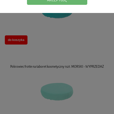
AKCEPTUJĘ
do koszyka
Pokrowiec frotte na taboret kosmetyczny 1szt. MORSKI - WYPRZEDAŻ