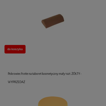
do koszyka
Pokrowiec frotte na taboret kosmetyczny mały 1szt. ŻÓŁTY -
WYPRZEDAŻ