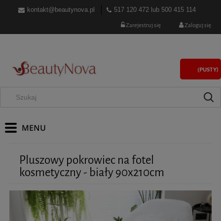
kontakt@beautynova.pl
517 120 472
lub
500 415 114
Zarejestruj się
Zaloguj się
(PUSTY)
Pluszowy pokrowiec na fotel
kosmetyczny - biały 90x210cm