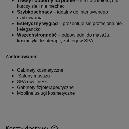
Trwały i odporny na pranie
– nie traci koloru, nie
kurczy się i nie mechaci
Szybkoschnący
– idealny do intensywnego
użytkowania
Estetyczny wygląd
– prezentuje się profesjonalnie
i elegancko
Wszechstronność
– odpowiedni do masażu,
kosmetyki, fizjoterapii, zabiegów SPA
Zastosowanie:
Gabinety kosmetyczne
Salony masażu
SPA i wellness
Gabinety fizjoterapeutyczne
Mobilne usługi kosmetyczne
Koszty dostawy