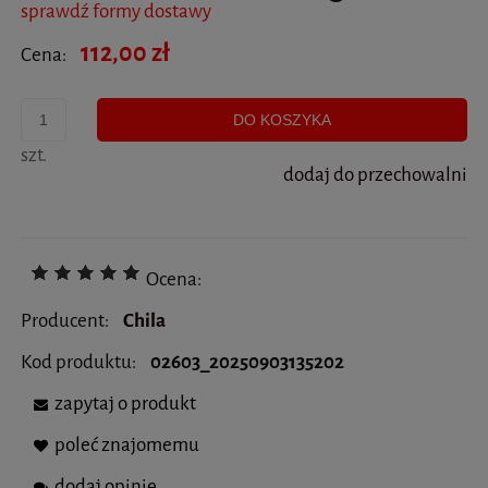
sprawdź formy dostawy
Cena nie zawiera ewentualnych kosztów płatności
112,00 zł
Cena:
DO KOSZYKA
szt.
dodaj do przechowalni
Ocena:
Producent:
Chila
Kod produktu:
02603_20250903135202
zapytaj o produkt
poleć znajomemu
dodaj opinię