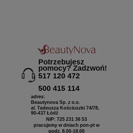
Potrzebujesz
pomocy? Zadzwoń!
517 120 472
500 415 114
adres:
Beautynova Sp. z o.o.
al. Tadeusza Kościuszki 74/78,
90-437 Łódź
NIP: 725 231 36 53
pracujemy w dniach pon-pt w
godz. 8.00-18.00