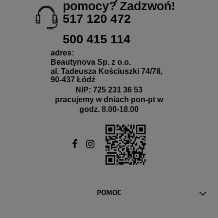
pomocy? Zadzwoń!
517 120 472
500 415 114
adres:
Beautynova Sp. z o.o.
al. Tadeusza Kościuszki 74/78,
90-437 Łódź
NIP: 725 231 36 53
pracujemy w dniach pon-pt w
godz. 8.00-18.00
POMOC