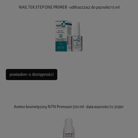
NAIL TEK STEP ONE PRIMER - odtłuszczacz do paznokci 15 ml
powiadom o dostępności
Aceton kosmetyczny NTN Premium 500 ml - data ważności 07.2026r.