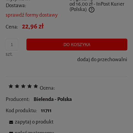
od 16,00 zł
- InPost Kurier
Dostawa:
(Polska)
sprawdź formy dostawy
Cena nie zawiera ewentualnych kosztów płatności
22,96 zł
Cena:
DO KOSZYKA
szt.
dodaj do przechowalni
Ocena:
Producent:
Bielenda - Polska
Kod produktu:
11711
zapytaj o produkt