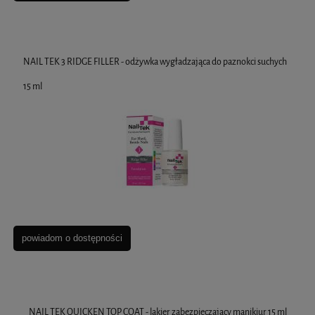
NAIL TEK 3 RIDGE FILLER - odżywka wygładzająca do paznokci suchych
15 ml
powiadom o dostępności
NAIL TEK QUICKEN TOP COAT - lakier zabezpieczający manikiur 15 ml