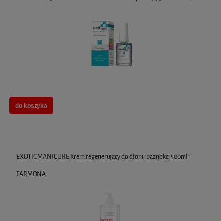
do koszyka
EXOTIC MANICURE Krem regenerujący do dłoni i paznokci 500ml -
FARMONA