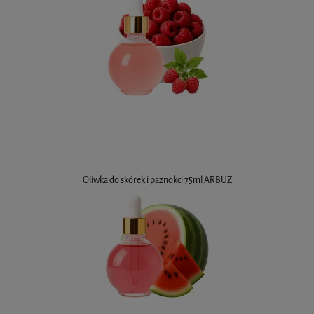
Oliwka do skórek i paznokci 75ml ARBUZ