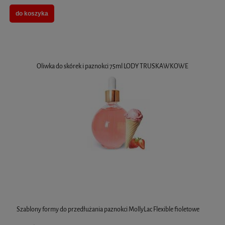
do koszyka
Oliwka do skórek i paznokci 75ml LODY TRUSKAWKOWE
Szablony formy do przedłużania paznokci MollyLac Flexible fioletowe