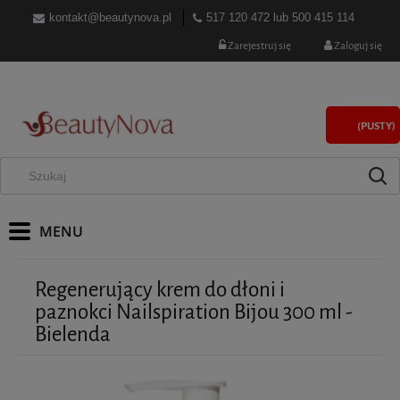
kontakt@beautynova.pl
517 120 472
lub
500 415 114
Zarejestruj się
Zaloguj się
(PUSTY)
Regenerujący krem do dłoni i
paznokci Nailspiration Bijou 300 ml -
Bielenda