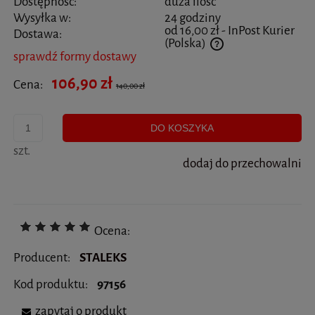
Dostępność:
duża ilość
Wysyłka w:
24 godziny
od 16,00 zł
- InPost Kurier
Dostawa:
(Polska)
sprawdź formy dostawy
Cena nie zawiera ewentualnych kosztów płatności
106,90 zł
Cena:
140,00 zł
DO KOSZYKA
szt.
dodaj do przechowalni
Ocena:
Producent:
STALEKS
Kod produktu:
97156
zapytaj o produkt