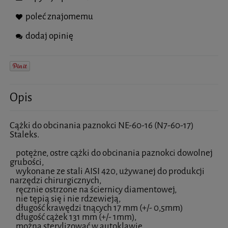
poleć znajomemu
dodaj opinię
Opis
Cążki do obcinania paznokci NE-60-16 (N7-60-17)
Staleks.
potężne, ostre cążki do obcinania paznokci dowolnej
grubości,
wykonane ze stali AISI 420, używanej do produkcji
narzędzi chirurgicznych,
ręcznie ostrzone na ściernicy diamentowej,
nie tępią się i nie rdzewieją,
długość krawędzi tnących 17 mm (+/- 0,5mm)
długość cążek 131 mm (+/- 1mm),
można sterylizować w autoklawie.