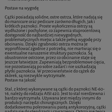
Postaw na wygodę
Cążki posiadają solidne, ostre ostrza, które nadają się
do manicure oraz pedicure zarówno długich, jak i
krótkich paznokci. Proste wykończenia ostrzy są
wydłużone i pochylone, co zapewnia stuprocentową
dostępność do najbardziej niewygodnych,
problematycznych miejsc a także pełną wygodę przy
obcinaniu. Dzięki zgrabności ostrza można je
wyprofilować zgodnie z potrzebą, nie martwiąc się o
ewentualne naruszenie struktury paznokcia. Są
obustronnie ostrzone, przez co obcinanie staje się
jeszcze łatwiejsze. Zapewniają bezproblemowe cięcia,
nie pozostawiają po sobie zadarć i nie uszkadzają
płytki paznokcia. W przeciwieństwie do cążek do
skórek, są niezwykle wytrzymałe.
Postaw na jakość
Stal, z której wykonywane są cążki do paznokci NE-60-
16, należy do rodzaju AISI 420. Jest to stal nierdzewna i
bardzo wytrzymała. Używana jest między innymi do
produkcji narzędzi chirurgicznych. Dzięki
dodatkowemu polerowaniu pastą antykorozyjną, cążki
nadają się do sterylizacji i czyszczenia. Ostrza nie tępią