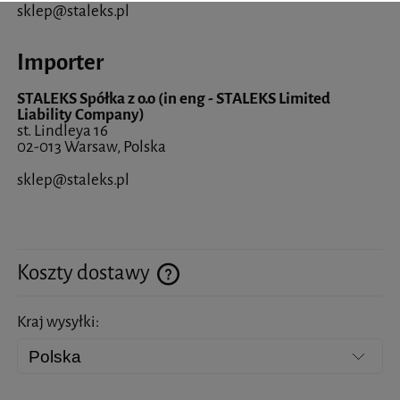
sklep@staleks.pl
Importer
STALEKS Spółka z o.o (in eng - STALEKS Limited
Liability Company)
st. Lindleya 16
02-013 Warsaw, Polska
sklep@staleks.pl
Koszty dostawy
Cena nie zawiera ewentualnych kosztów płatności
Kraj wysyłki: