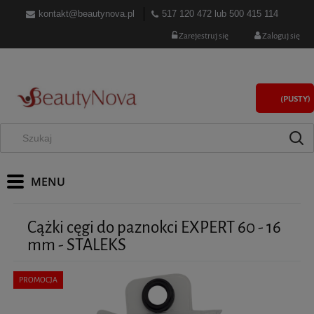
kontakt@beautynova.pl
517 120 472
lub
500 415 114
Zarejestruj się
Zaloguj się
(PUSTY)
Cążki cęgi do paznokci EXPERT 60 - 16
mm - STALEKS
PROMOCJA