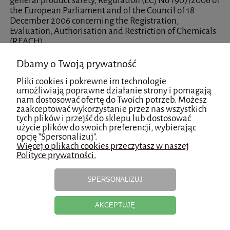
general product safety, Regulation (EC) No 1907/2006 of
the European Parliament and of the Council of 18
December 2006 concerning the Registration,
Evaluation, Authorisation and Restriction of Chemicals
(REACH)
Dbamy o Twoją prywatność
Producent
Pliki cookies i pokrewne im technologie
umożliwiają poprawne działanie strony i pomagają
STALEKS LTD
nam dostosować ofertę do Twoich potrzeb. Możesz
78 Tsentralna Str., Vilshany urban-type settlement,
zaakceptować wykorzystanie przez nas wszystkich
Dergachivsky district
tych plików i przejść do sklepu lub dostosować
62360 Kharkiv region, Ukraina
użycie plików do swoich preferencji, wybierając
opcję "Spersonalizuj".
lawyerstaleks@gmail.com
Więcej o plikach cookies przeczytasz w naszej
Polityce prywatności.
Osoba odpowiedzialna na terenie UE
SPERSONALIZUJ
STALEKS Spółka z o.o (in eng - STALEKS Limited
Liability Company)
AKCEPTUJĘ
st. Lindleya 16
02-013 Warsaw, Polska