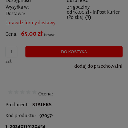
Dostępność:
duża ilość
Wysyłka w:
24 godziny
od 16,00 zł
- InPost Kurier
Dostawa:
(Polska)
sprawdź formy dostawy
Cena nie zawiera ewentualnych kosztów płatności
65,00 zł
Cena:
89,00 zł
DO KOSZYKA
szt.
dodaj do przechowalni
Ocena:
Producent:
STALEKS
Kod produktu:
97057-
1_20240119120454