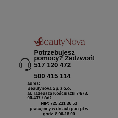
Potrzebujesz
pomocy? Zadzwoń!
517 120 472
500 415 114
adres:
Beautynova Sp. z o.o.
al. Tadeusza Kościuszki 74/78,
90-437 Łódź
NIP: 725 231 36 53
pracujemy w dniach pon-pt w
godz. 8.00-18.00