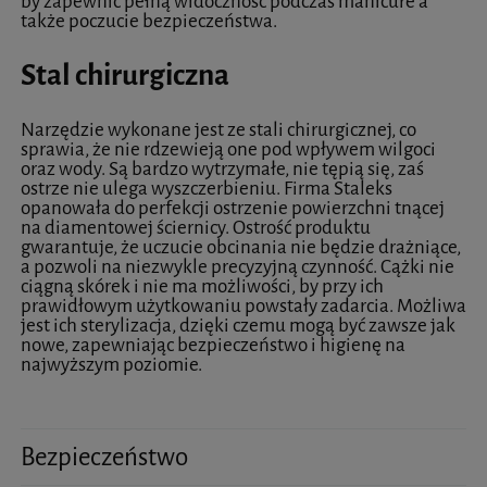
by zapewnić pełną widoczność podczas manicure a
także poczucie bezpieczeństwa.
Stal chirurgiczna
Narzędzie wykonane jest ze stali chirurgicznej, co
sprawia, że nie rdzewieją one pod wpływem wilgoci
oraz wody. Są bardzo wytrzymałe, nie tępią się, zaś
ostrze nie ulega wyszczerbieniu. Firma Staleks
opanowała do perfekcji ostrzenie powierzchni tnącej
na diamentowej ściernicy. Ostrość produktu
gwarantuje, że uczucie obcinania nie będzie drażniące,
a pozwoli na niezwykle precyzyjną czynność. Cążki nie
ciągną skórek i nie ma możliwości, by przy ich
prawidłowym użytkowaniu powstały zadarcia. Możliwa
jest ich sterylizacja, dzięki czemu mogą być zawsze jak
nowe, zapewniając bezpieczeństwo i higienę na
najwyższym poziomie.
Bezpieczeństwo