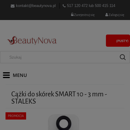
kontakt@beautynova.pl
517 120 472
lub
500 415 114
Zarejestruj się
Zaloguj się
(PUSTY)
Cążki do skórek SMART 10 - 3 mm -
STALEKS
PROMOCJA