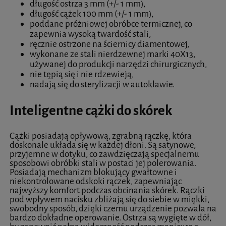
długość ostrza 3 mm (+/- 1 mm),
długość cążek 100 mm (+/- 1 mm),
poddane próżniowej obróbce termicznej, co
zapewnia wysoką twardość stali,
ręcznie ostrzone na ściernicy diamentowej,
wykonane ze stali nierdzewnej marki 40X13,
używanej do produkcji narzędzi chirurgicznych,
nie tępią się i nie rdzewieją,
nadają się do sterylizacji w autoklawie.
Inteligentne cążki do skórek
Cążki posiadają opływową, zgrabną rączkę, która
doskonale układa się w każdej dłoni. Są satynowe,
przyjemne w dotyku, co zawdzięczają specjalnemu
sposobowi obróbki stali w postaci jej polerowania.
Posiadają mechanizm blokujący gwałtowne i
niekontrolowane odskoki rączek, zapewniając
najwyższy komfort podczas obcinania skórek. Rączki
pod wpływem nacisku zbliżają się do siebie w miękki,
swobodny sposób, dzięki czemu urządzenie pozwala na
bardzo dokładne operowanie. Ostrza są wygięte w dół,