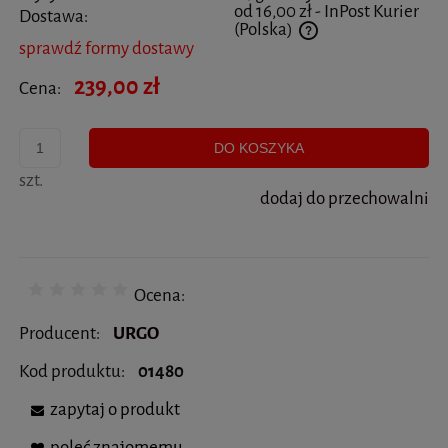
od 16,00 zł
- InPost Kurier
Dostawa:
(Polska)
sprawdź formy dostawy
Cena nie zawiera ewentualnych kosztów płatności
239,00 zł
Cena:
DO KOSZYKA
szt.
dodaj do przechowalni
Ocena:
Producent:
URGO
Kod produktu:
01480
zapytaj o produkt
poleć znajomemu