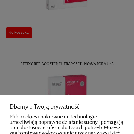
do koszyka
RETIX C RETIBOOSTER THERAPY SET - NOWA FORMUŁA
Dbamy o Twoją prywatność
Pliki cookies i pokrewne im technologie
umożliwiają poprawne działanie strony i pomagają
nam dostosować ofertę do Twoich potrzeb. Możesz
do koszyka
zaakceptować wykorzystanie przez nas wszystkich