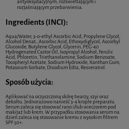
antyoksydacyjnym, rozświetlającym i
rozjaśniającym przebarwienia.
Ingredients (INCI):
Aqua/Water, 3-o-ethyl Ascorbic Acid, Propylene Glycol,
Alcohol Denat., Ascorbic Acid, Ethoxydiglycol, Ascorbyl
Glucoside, Butylene Glycol, Glycerin, PEG-40
Hydrogenated Castor Oil, Isopropyl Alcohol, Ferulic
Acid, Phloretin, Triethanolamine, Sodium Benzoate,
Tocopheryl Acetate, Sodium Hydroxide, Xanthan Gum,
Potassium Sorbate, Disodium Edta, Resveratrol.
Sposób użycia:
Aplikować na oczyszczoną skórę twarzy, szyi oraz
dekoltu. Jednorazowo nanieść 3-4 krople preparatu.
Serum zaleca się stosować rano i/lub wieczorem pod
makijaż lub krem. W przypadku stosowania serum na
dzień zaleca się stosowanie kremu z wysokim filtrem
SPF 50+.