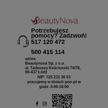
Potrzebujesz
pomocy? Zadzwoń!
517 120 472
500 415 114
adres:
Beautynova Sp. z o.o.
al. Tadeusza Kościuszki 74/78,
90-437 Łódź
NIP: 725 231 36 53
pracujemy w dniach pon-pt w
godz. 8.00-18.00