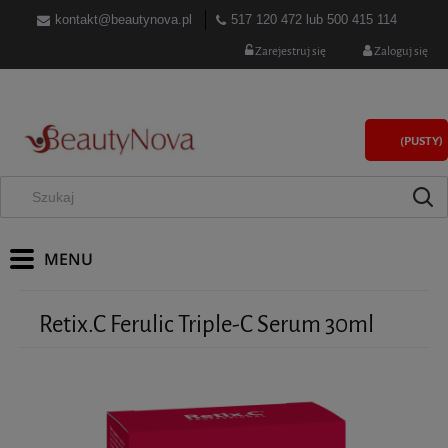
kontakt@beautynova.pl
517 120 472
lub
500 415 114
Zarejestruj się
Zaloguj się
(PUSTY)
Retix.C Ferulic Triple-C Serum 30ml