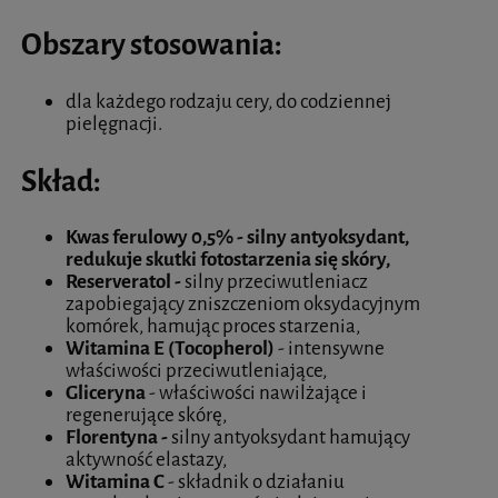
Obszary stosowania:
dla każdego rodzaju cery, do codziennej
pielęgnacji.
Skład:
Kwas ferulowy 0,5% - silny antyoksydant,
redukuje skutki fotostarzenia się skóry,
Reserveratol -
silny przeciwutleniacz
zapobiegający zniszczeniom oksydacyjnym
komórek, hamując proces starzenia,
Witamina E (Tocopherol)
- intensywne
właściwości przeciwutleniające,
Gliceryna
- właściwości nawilżające i
regenerujące skórę,
Florentyna -
silny antyoksydant hamujący
aktywność elastazy,
Witamina C
- składnik o działaniu