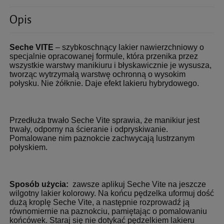
Opis
Seche VITE
– szybkoschnący lakier nawierzchniowy o
specjalnie opracowanej formule, która przenika przez
wszystkie warstwy manikiuru i błyskawicznie je wysusza,
tworząc wytrzymałą warstwę ochronną o wysokim
połysku. Nie żółknie. Daje efekt lakieru hybrydowego.
Przedłuża trwało Seche Vite sprawia, że manikiur jest
trwały, odporny na ścieranie i odpryskiwanie.
Pomalowane nim paznokcie zachwycają lustrzanym
połyskiem.
Sposób użycia:
zawsze aplikuj Seche Vite na jeszcze
wilgotny lakier kolorowy. Na końcu pędzelka uformuj dość
dużą kroplę Seche Vite, a następnie rozprowadź ją
równomiernie na paznokciu, pamiętając o pomalowaniu
końcówek. Staraj się nie dotykać pędzelkiem lakieru