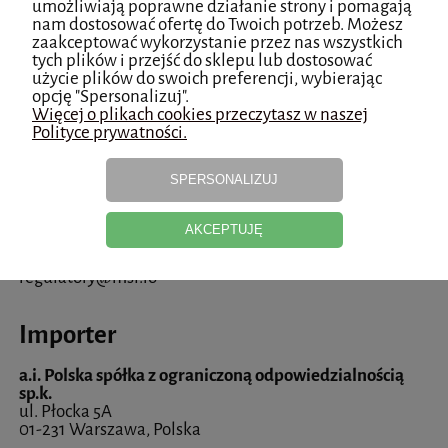
umożliwiają poprawne działanie strony i pomagają
nam dostosować ofertę do Twoich potrzeb. Możesz
MSL Solution Providers
zaakceptować wykorzystanie przez nas wszystkich
Suite 5385, 27 Upper Pembroke Street
tych plików i przejść do sklepu lub dostosować
D02 X361 Dublin, Irlandia
użycie plików do swoich preferencji, wybierając
opcję "Spersonalizuj".
regulatory@msl.io
Więcej o plikach cookies przeczytasz w naszej
Polityce prywatności.
Osoba odpowiedzialna na terenie UE
SPERSONALIZUJ
MSL Solution Providers
Suite 5385, 27 Upper Pembroke Street
AKCEPTUJĘ
D02 X361 Dublin, Irlandia
regulatory@msl.io
Importer
a.i. Polska spółka z ograniczoną odpowiedzialnością
sp.k.
ul. Płocka 5A
01-231 Warszawa, Polska