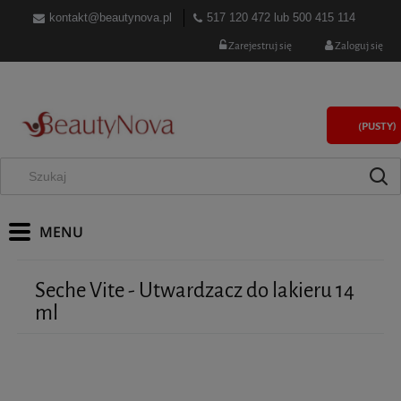
kontakt@beautynova.pl
517 120 472
lub
500 415 114
Zarejestruj się
Zaloguj się
(PUSTY)
Seche Vite - Utwardzacz do lakieru 14
ml