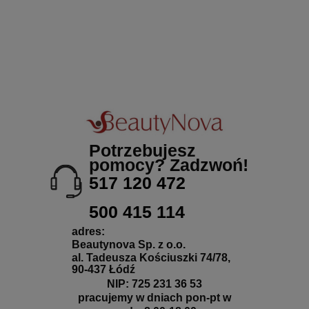
Potrzebujesz
pomocy? Zadzwoń!
517 120 472
500 415 114
adres:
Beautynova Sp. z o.o.
al. Tadeusza Kościuszki 74/78,
90-437 Łódź
NIP: 725 231 36 53
pracujemy w dniach pon-pt w