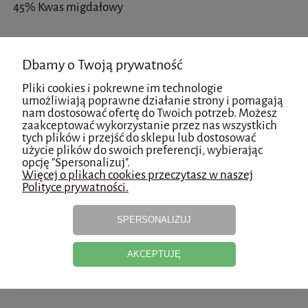
45% Kwas migdałowy
Wskazania:
Dbamy o Twoją prywatność
Poprawa napięcia, skóra mieszana, trądzikowa,
Pliki cookies i pokrewne im technologie
przebarwienia, anti-aging.
umożliwiają poprawne działanie strony i pomagają
nam dostosować ofertę do Twoich potrzeb. Możesz
zaakceptować wykorzystanie przez nas wszystkich
tych plików i przejść do sklepu lub dostosować
Pojemność:
5
0ml
użycie plików do swoich preferencji, wybierając
opcję "Spersonalizuj".
Więcej o plikach cookies przeczytasz w naszej
Polityce prywatności.
Koszty dostawy
Cena nie zawiera ewentualnych kosztów płatności
SPERSONALIZUJ
AKCEPTUJĘ
Opinie o produkcie (0)