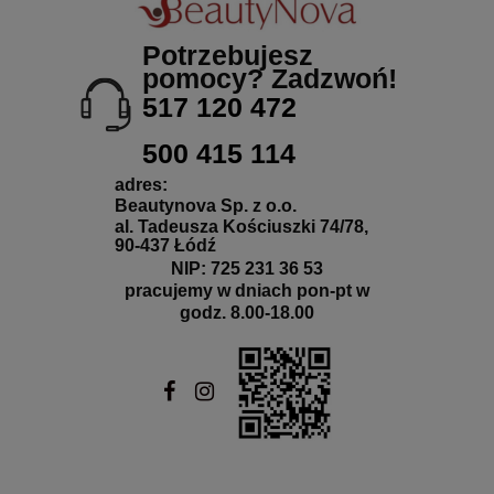
Potrzebujesz
pomocy? Zadzwoń!
517 120 472
500 415 114
adres:
Beautynova Sp. z o.o.
al. Tadeusza Kościuszki 74/78,
90-437 Łódź
NIP: 725 231 36 53
pracujemy w dniach pon-pt w
godz. 8.00-18.00