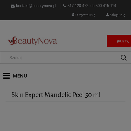
kontakt@beautynova.pl
517 120 472
lub
500 415 114
Zarejestruj się
Zaloguj się
(PUSTY)
Skin Expert Mandelic Peel 50 ml