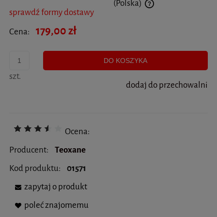
(Polska)
sprawdź formy dostawy
Cena nie zawiera ewentualnych kosztów płatności
179,00 zł
Cena:
DO KOSZYKA
szt.
dodaj do przechowalni
Ocena:
Producent:
Teoxane
Kod produktu:
01571
zapytaj o produkt
poleć znajomemu