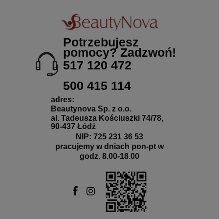
Potrzebujesz
pomocy? Zadzwoń!
517 120 472
500 415 114
adres:
Beautynova Sp. z o.o.
al. Tadeusza Kościuszki 74/78,
90-437 Łódź
NIP: 725 231 36 53
pracujemy w dniach pon-pt w
godz. 8.00-18.00