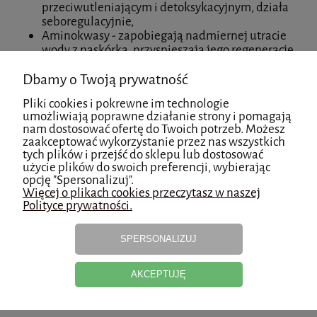
przeciwutleniającym i detoksykacyjnym, działa
seboregulacyjnie,
Aminokwasy - zapobiegają nadmiernej utracie
wody z naskórka, przyspieszają jego regenerację
oraz zapobiegają przedwczesnemu starzeniu się
Dbamy o Twoją prywatność
komórek. Dodatkowo wspierają naturalną barierę
obronną skóry (chroniąc ją przed szkodliwym
Pliki cookies i pokrewne im technologie
działaniem czynników zewnętrznych) oraz
umożliwiają poprawne działanie strony i pomagają
aktywują produkcję kolagenu.
nam dostosować ofertę do Twoich potrzeb. Możesz
zaakceptować wykorzystanie przez nas wszystkich
Sposób użycia:
tych plików i przejść do sklepu lub dostosować
użycie plików do swoich preferencji, wybierając
opcję "Spersonalizuj".
Preparat aplikować na skórę wokół oczu przy użyciu
Więcej o plikach cookies przeczytasz w naszej
końcówki masującej. Stosować 2 razy dziennie - rano i
Polityce prywatności.
wieczorem.
SPERSONALIZUJ
Opakowanie:
AKCEPTUJĘ
15 ml.