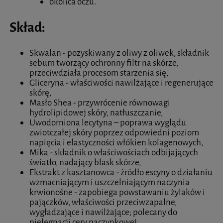
okolica oczu.
Skład:
Skwalan - pozyskiwany z oliwy z oliwek, składnik
sebum tworzący ochronny filtr na skórze,
przeciwdziała procesom starzenia się,
Gliceryna - właściwości nawilżające i regenerujące
skórę,
Masło Shea - przywrócenie równowagi
hydrolipidowej skóry, natłuszczanie,
Uwodorniona lecytyna – poprawa wyglądu
zwiotczałej skóry poprzez odpowiedni poziom
napięcia i elastyczności włókien kolagenowych,
Mika - składnik o właściwościach odbijających
światło, nadający blask skórze,
Ekstrakt z kasztanowca - źródło escyny o działaniu
wzmacniającym i uszczelniającym naczynia
krwionośne - zapobiega powstawaniu żylaków i
pajączków, właściwości przeciwzapalne,
wygładzające i nawilżające; polecany do
pielęgnacji cery naczynkowej,