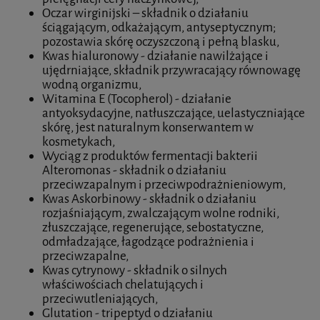
Oczar wirginijski – składnik o działaniu
ściągającym, odkażającym, antyseptycznym;
pozostawia skórę oczyszczoną i pełną blasku,
Kwas hialuronowy - działanie nawilżające i
ujędrniające, składnik przywracający równowagę
wodną organizmu,
Witamina E (Tocopherol) - działanie
antyoksydacyjne, natłuszczające, uelastyczniające
skórę, jest naturalnym konserwantem w
kosmetykach,
Wyciąg z produktów fermentacji bakterii
Alteromonas - składnik o działaniu
przeciwzapalnym i przeciwpodrażnieniowym,
Kwas Askorbinowy - składnik o działaniu
rozjaśniającym, zwalczającym wolne rodniki,
złuszczające, regenerujące, sebostatyczne,
odmładzające, łagodzące podrażnienia i
przeciwzapalne,
Kwas cytrynowy - składnik o silnych
właściwościach chelatujących i
przeciwutleniających,
Glutation - tripeptyd o działaniu