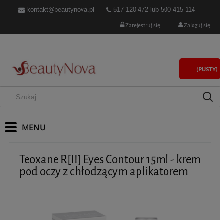
kontakt@beautynova.pl
517 120 472
lub
500 415 114
Zarejestruj się
Zaloguj się
(PUSTY)
Teoxane R[II] Eyes Contour 15ml - krem
pod oczy z chłodzącym aplikatorem