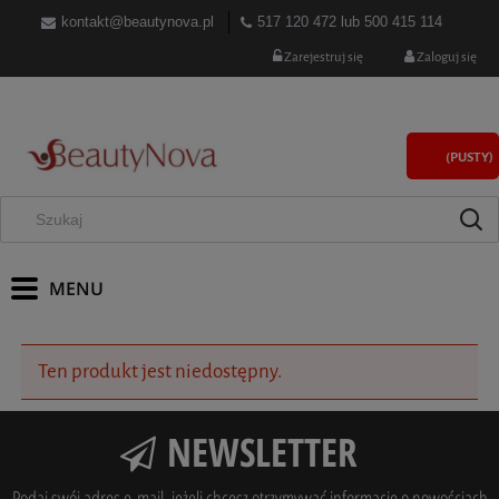
kontakt@beautynova.pl
517 120 472
lub
500 415 114
Zarejestruj się
Zaloguj się
(PUSTY)
Ten produkt jest niedostępny.
NEWSLETTER
Podaj swój adres e-mail, jeżeli chcesz otrzymywać informacje o nowościach