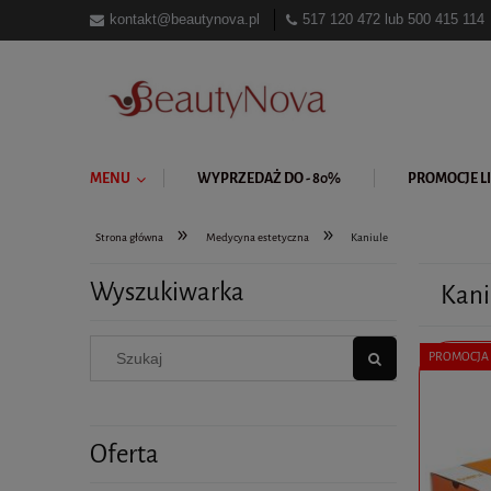
kontakt@beautynova.pl
517 120 472
lub
500 415 114
MENU
WYPRZEDAŻ DO - 80%
PROMOCJE LI
»
»
Strona główna
Medycyna estetyczna
Kaniule
Wyszukiwarka
Kani
PROMOCJA
Oferta