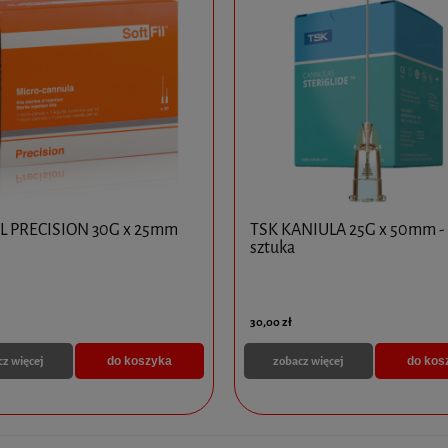
L PRECISION 30G x 25mm
TSK KANIULA 25G x 50mm - 
sztuka
30,00 zł
cz więcej
zobacz więcej
do koszyka
do kos