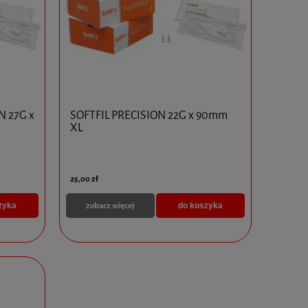
N 27G x
SOFTFIL PRECISION 22G x 90mm
XL
25,00 zł
zobacz więcej
zyka
do koszyka