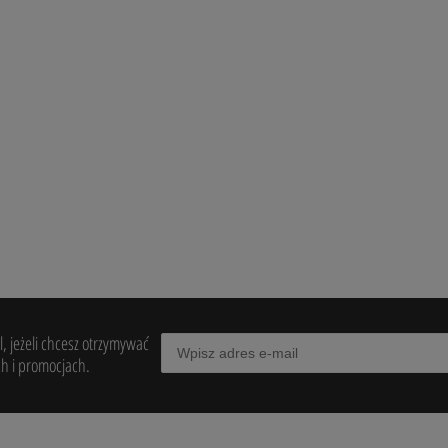
 2ml
Krem Cosmelan 2 30g -
MESOESTETIC - NOWA FORMUŁA
620,00 zł
495,00 zł
do koszyka
do koszyka
, jeżeli chcesz otrzymywać
h i promocjach.