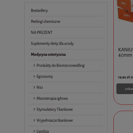
Bestsellery
Peelingi chemiczne
NA PREZENT
Suplementy diety dla urody
KANIUL
Medycyna estetyczna
40mm 
Produkty do Biomicroneedling
Egzosomy
19,90 zł
2
Nici
zoba
Mezoterapia igłowa
Stymulatory Tkankowe
Wypełniacze tkankowe
Lipoliza