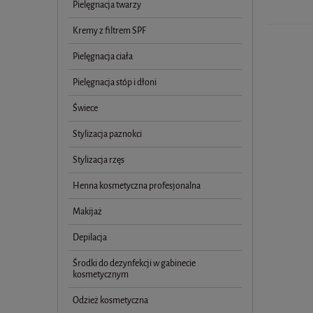
Pielęgnacja twarzy
Kremy z filtrem SPF
Pielęgnacja ciała
Pielęgnacja stóp i dłoni
Świece
Stylizacja paznokci
Stylizacja rzęs
Henna kosmetyczna profesjonalna
Makijaż
Depilacja
Środki do dezynfekcji w gabinecie
kosmetycznym
Odzież kosmetyczna