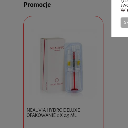
Promocje
swo
Wię
S
0x10ml
NEAUVIA HYDRO DELUXE
Ejal 40 1 
OPAKOWANIE 2 X 2.5 ML