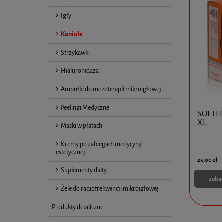
Igły
Kaniule
Strzykawki
Hialuronidaza
Ampułki do mezoterapii mikroigłowej
Peelingi Medyczne
SOFTFI
XL
Maski w płatach
Kremy po zabiegach medycyny
estetycznej
25,00 zł
Suplementy diety
zoba
Żele do radiofrekwencji mikroigłowej
Produkty detaliczne