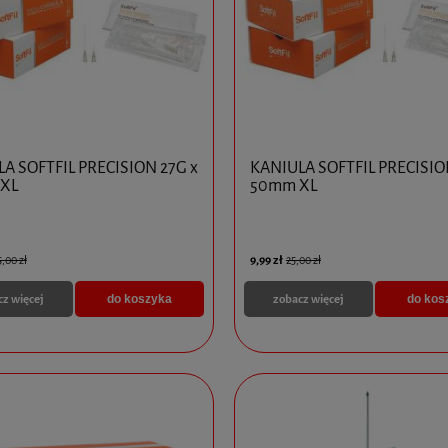
A SOFTFIL PRECISION 27G x
KANIULA SOFTFIL PRECISIO
XL
50mm XL
9,99 zł
5,00 zł
25,00 zł
cz więcej
zobacz więcej
do koszyka
do kos