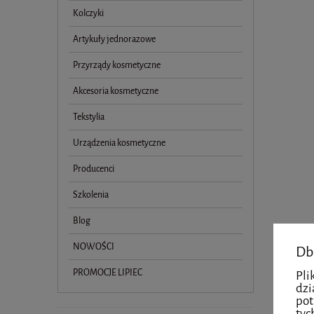
Kolczyki
Artykuły jednorazowe
Przyrządy kosmetyczne
Akcesoria kosmetyczne
Tekstylia
Urządzenia kosmetyczne
Producenci
Szkolenia
Blog
NOWOŚCI
Db
PROMOCJE LIPIEC
Pli
dzi
pot
tyc