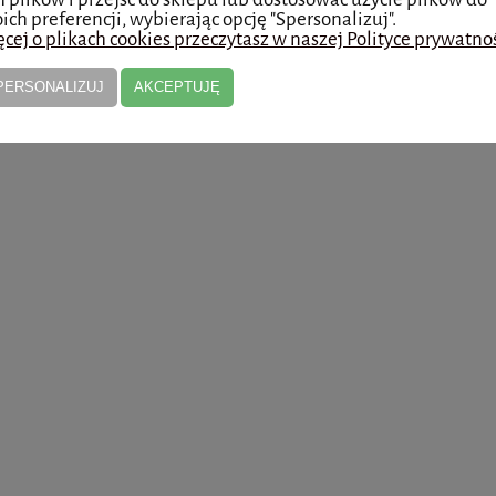
ich preferencji, wybierając opcję "Spersonalizuj".
cej o plikach cookies przeczytasz w naszej Polityce prywatnoś
PERSONALIZUJ
AKCEPTUJĘ
x 2ml - MediXa - 5 opakowań
PROFHILO H+L (1 x 2ML)