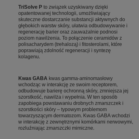
TriSolve P
to związek uzyskiwany dzięki
opatentowanej technologii, umożliwiający
skuteczne dostarczanie substancji aktywnych do
głębokich warstw skóry, ułatwia odbudowywanie i
regenerację barier oraz zauważalnie podnosi
poziom nawilżenia. To połączenie ceramidów z
polisacharydem (trehalozą) i fitosterolami, które
poprawiają zdolność regeneracji i syntezę
kolagenu.
Kwas GABA
kwas gamma-aminomasłowy
wchodząc w interakcję ze swoim receptorem,
odbudowuje barierę ochronną skóry, zmniejsza jej
szorstkość, nawilża i wypełnia. W ten sposób
zapobiega powstawaniu drobnych zmarszczek i
szorstkości skóry – typowym problemom
towarzyszącym dermatozom. Kwas GABA wchodzi
w interakcję z zewnętrznymi komórkami nerwowymi,
rozluźniając zmarszczki mimiczne.