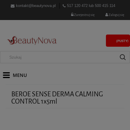
kontakt@beautynova.pl
517 120 472
lub
500 415 114
Zarejestruj się
Zaloguj się
(PUSTY)
BEROE SENSE DERMA CALMING
CONTROL 1x5ml