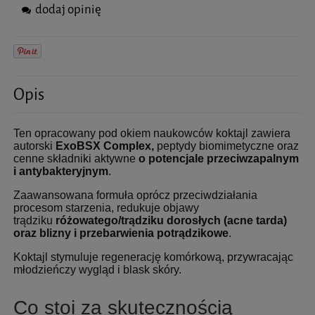
dodaj opinię
Opis
Ten opracowany pod okiem naukowców koktajl zawiera
autorski
ExoBSX Complex,
peptydy biomimetyczne oraz
cenne składniki aktywne
o potencjale przeciwzapalnym
i antybakteryjnym
.
Zaawansowana formuła oprócz przeciwdziałania
procesom starzenia, redukuje objawy
trądziku
różowatego/trądziku dorosłych (acne tarda)
oraz blizny i przebarwienia potrądzikowe
.
Koktajl stymuluje regenerację komórkową, przywracając
młodzieńczy wygląd i blask skóry.
Co stoi za skutecznością