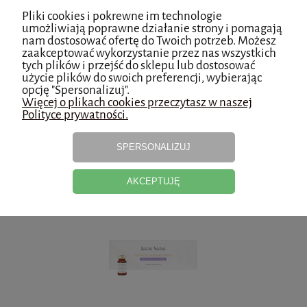
Pliki cookies i pokrewne im technologie
ŁÓDŹ - DOSTAWA TEGO SAMEGO DNIA
29,99 zł
umożliwiają poprawne działanie strony i pomagają
dla OPŁACONYCH zamówień złożonych
nam dostosować ofertę do Twoich potrzeb. Możesz
do godz. 17:00
zaakceptować wykorzystanie przez nas wszystkich
tych plików i przejść do sklepu lub dostosować
użycie plików do swoich preferencji, wybierając
odbiór osobisty - Łódź
0,00 zł
opcję "Spersonalizuj".
Więcej o plikach cookies przeczytasz w naszej
Polityce prywatności.
Produkty powiązane
SPERSONALIZUJ
AKCEPTUJĘ
BEROE SENSE PIGMENT CONTROLCOCKTAIL 1x5ml