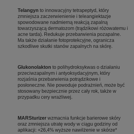
Telangyn
to innowacyjny tetrapeptyd, który
zmniejsza zaczerwienienie i teleangiektazje
spowodowane nadmierną reakcją zapalną
towarzyszącą dermatozom (trądzikowi różowatemu i
acne tarda). Redukuje przebarwienia pozapalne.
Ma także działanie fotoprotekcyjne, ogranicza
szkodliwe skutki stanów zapalnych na skórę.
Glukonolakton
to polihydroksykwas o działaniu
przeciwzapalnym i antyoksydacyjnym, który
rozjaśnia przebarwienia potrądzikowe i
posłoneczne. Nie powoduje podrażnień, może być
stosowany bezpiecznie przez cały rok, także w
przypadku cery wrażliwej.
MARSturizer
wzmacnia funkcje barierowe skóry
oraz zmniejsza utratę wody w ciągu godziny od
aplikacji: +26,4% wyższe nawilżenie w skórze*