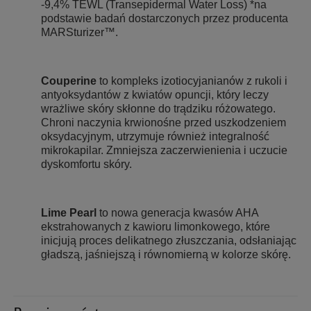
-9,4% TEWL (Transepidermal Water Loss) *na
podstawie badań dostarczonych przez producenta
MARSturizer™.
Couperine
to kompleks izotiocyjanianów z rukoli i
antyoksydantów z kwiatów opuncji, który leczy
wrażliwe skóry skłonne do trądziku różowatego.
Chroni naczynia krwionośne przed uszkodzeniem
oksydacyjnym, utrzymuje również integralność
mikrokapilar. Zmniejsza zaczerwienienia i uczucie
dyskomfortu skóry.
Lime Pearl
to nowa generacja kwasów AHA
ekstrahowanych z kawioru limonkowego, które
inicjują proces delikatnego złuszczania, odsłaniając
gładszą, jaśniejszą i równomierną w kolorze skórę.