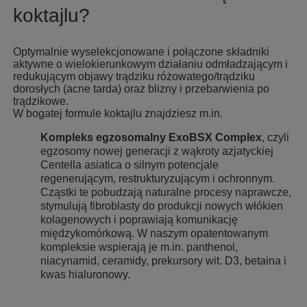
koktajlu?
Optymalnie wyselekcjonowane i połączone składniki
aktywne o wielokierunkowym działaniu odmładzającym i
redukującym objawy trądziku różowatego/trądziku
dorosłych (acne tarda) oraz blizny i przebarwienia po
trądzikowe.
W bogatej formule koktajlu znajdziesz m.in.
Kompleks egzosomalny ExoBSX Complex
, czyli
egzosomy nowej generacji z wąkroty azjatyckiej
Centella asiatica o silnym potencjale
regenerującym, restrukturyzującym i ochronnym.
Cząstki te pobudzają naturalne procesy naprawcze,
stymulują fibroblasty do produkcji nowych włókien
kolagenowych i poprawiają komunikację
międzykomórkową. W naszym opatentowanym
kompleksie wspierają je m.in. panthenol,
niacynamid, ceramidy, prekursory wit. D3, betaina i
kwas hialuronowy.