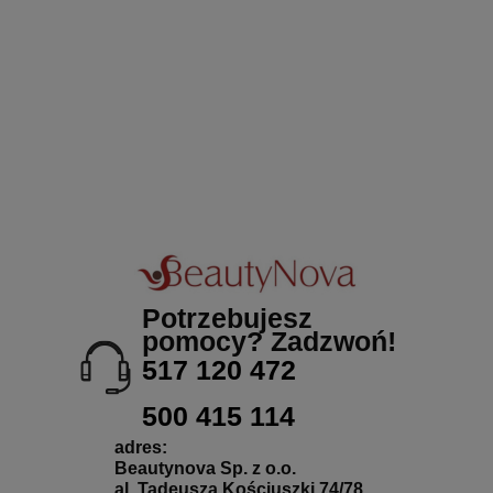
Potrzebujesz
pomocy? Zadzwoń!
517 120 472
500 415 114
adres:
Beautynova Sp. z o.o.
al. Tadeusza Kościuszki 74/78,