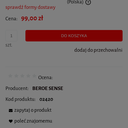
(Polska)
sprawdź formy dostawy
Cena nie zawiera ewentualnych kosztów płatności
99,00 zł
Cena:
DO KOSZYKA
szt.
dodaj do przechowalni
Ocena:
Producent:
BEROE SENSE
Kod produktu:
02420
zapytaj o produkt
poleć znajomemu