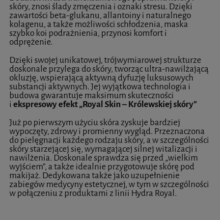
skóry, znosi ślady zmęczenia i oznaki stresu. Dzięki
zawartości beta-glukanu, allantoiny i naturalnego
kolagenu, a także możliwości schłodzenia, maska
szybko koi podrażnienia, przynosi komfort i
odprężenie.
Dzięki swojej unikatowej, trójwymiarowej strukturze
doskonale przylega do skóry, tworząc ultra-nawilżającą
okluzję, wspierającą aktywną dyfuzję luksusowych
substancji aktywnych. Jej wyjątkowa technologia i
budowa gwarantuje maksimum skuteczności
i
ekspresowy efekt „Royal Skin – Królewskiej skóry”
Już po pierwszym użyciu skóra zyskuje bardziej
wypoczęty, zdrowy i promienny wygląd. Przeznaczona
do pielęgnacji każdego rodzaju skóry, a w szczególności
skóry starzejącej się, wymagającej silnej witalizacji i
nawilżenia. Doskonale sprawdza się przed „wielkim
wyjściem”, a także idealnie przygotowuje skórę pod
makijaż. Dedykowana także jako uzupełnienie
zabiegów medycyny estetycznej, w tym w szczególności
w połączeniu z produktami z linii Hydra Royal.