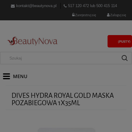
kontakt@beautynova.pl
517 120 472
lub
500 415 114
Zarejestruj się
Zaloguj się
(PUSTY)
DIVES HYDRA ROYAL GOLD MASKA
POZABIEGOWA 1X35ML