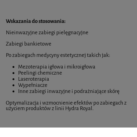
Wskazania do stosowania:
Nieinwazyjne zabiegi pielęgnacyjne
Zabiegi bankietowe
Po zabiegach medycyny estetycznej takich jak:
Mezoterapia igłowa i mikroigłowa
Peelingi chemiczne
Laseroterapia
Wypełniacze
Inne zabiegi inwazyjne i podrażniające skórę
Optymalizacja i wzmocnienie efektów po zabiegach z
użyciem produktów z linii Hydra Royal.
Składniki aktywne: