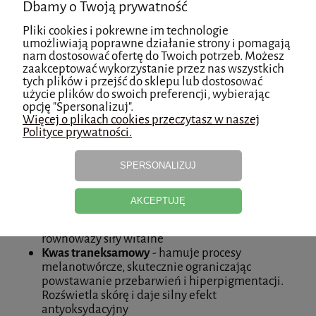
Dbamy o Twoją prywatność
Hydrolizowany kolagen
– pobudza proces
odnowy i regeneracji, głęboko nawilża i ujędrnia,
Pliki cookies i pokrewne im technologie
jest jednym z najsilniejszych substancji o
umożliwiają poprawne działanie strony i pomagają
działaniu pojędrniającym
nam dostosować ofertę do Twoich potrzeb. Możesz
zaakceptować wykorzystanie przez nas wszystkich
Kwas hialuronowy
- intensywnie nawilża i
tych plików i przejść do sklepu lub dostosować
przeciwdziała starzeniu, reguluje procesy
użycie plików do swoich preferencji, wybierając
naprawcze
opcję "Spersonalizuj".
Hydrolizowany proszek perłowy
– cenne źródło
Więcej o plikach cookies przeczytasz w naszej
aminokwasów o działaniu nawilżającym,
Polityce prywatności.
odżywczym oraz spowalniającym procesy
starzenia się skóry. Rozjaśnia przebarwienia i
SPERSONALIZUJ
poprawia koloryt skóry, wygładza i nadaje
elastyczność.
Złoto koloidalne
– pozytywnie wpływa na
AKCEPTUJĘ
pojędrnienie skóry, działa silnie
przeciwzmarszczkowo, regeneruje, odbudowuje i
równoważy siły witalne
Kwas traneksamowy
- hamuje procesy
melanotwórcze, skutecznie ograniczając
powstawanie przebarwień i hiperpigmentacji.
Rozświetla skórę i daje silny efekt
antyoksydacyjny