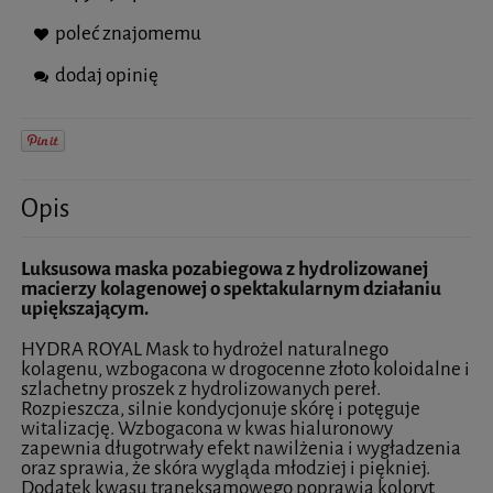
poleć znajomemu
dodaj opinię
Opis
Luksusowa maska pozabiegowa z hydrolizowanej
macierzy kolagenowej o spektakularnym działaniu
upiększającym.
HYDRA ROYAL Mask to hydrożel naturalnego
kolagenu, wzbogacona w drogocenne złoto koloidalne i
szlachetny proszek z hydrolizowanych pereł.
Rozpieszcza, silnie kondycjonuje skórę i potęguje
witalizację. Wzbogacona w kwas hialuronowy
zapewnia długotrwały efekt nawilżenia i wygładzenia
oraz sprawia, że skóra wygląda młodziej i piękniej.
Dodatek kwasu traneksamowego poprawia koloryt