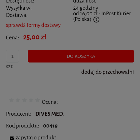
Dostępność:
duża ilość
Wysyłka w:
24 godziny
od 16,00 zł
- InPost Kurier
Dostawa:
(Polska)
sprawdź formy dostawy
Cena nie zawiera ewentualnych kosztów płatności
25,00 zł
Cena:
DO KOSZYKA
szt.
dodaj do przechowalni
Ocena:
Producent:
DIVES MED.
Kod produktu:
00419
zapytaj o produkt