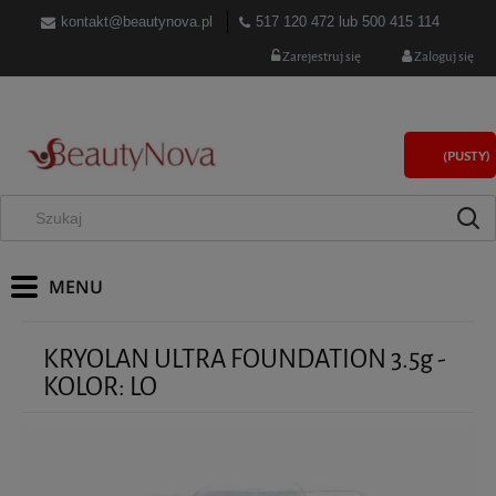
kontakt@beautynova.pl
517 120 472
lub
500 415 114
Zarejestruj się
Zaloguj się
(PUSTY)
KRYOLAN ULTRA FOUNDATION 3.5g -
KOLOR: LO