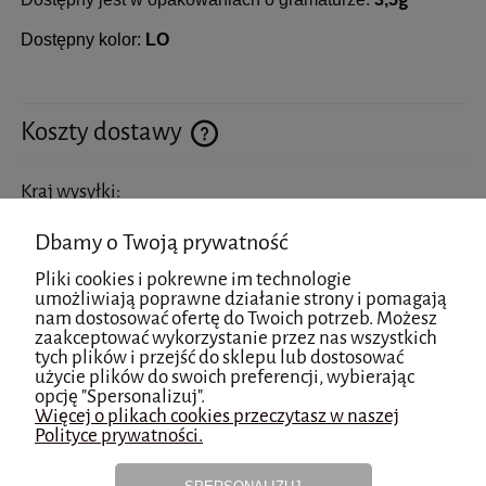
Dostępny kolor:
LO
Koszty dostawy
Cena nie zawiera ewentualnych kosztów płatności
Kraj wysyłki:
Dbamy o Twoją prywatność
Pliki cookies i pokrewne im technologie
umożliwiają poprawne działanie strony i pomagają
InPost Kurier
16,00 zł
nam dostosować ofertę do Twoich potrzeb. Możesz
zaakceptować wykorzystanie przez nas wszystkich
InPost Paczkomat 24/7 24-48h
16,00 zł
tych plików i przejść do sklepu lub dostosować
użycie plików do swoich preferencji, wybierając
opcję "Spersonalizuj".
InPost Kurier POBRANIE
20,00 zł
Więcej o plikach cookies przeczytasz w naszej
Polityce prywatności.
InPost Paczkomat 24/7 POBRANIE 24-
20,00 zł
48h