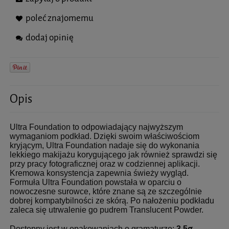
poleć znajomemu
dodaj opinię
Opis
Ultra Foundation to odpowiadający najwyższym
wymaganiom podkład. Dzięki swoim właściwościom
kryjącym, Ultra Foundation nadaje się do wykonania
lekkiego makijażu korygującego jak również sprawdzi się
przy pracy fotograficznej oraz w codziennej aplikacji.
Kremowa konsystencja zapewnia świeży wygląd.
Formuła Ultra Foundation powstała w oparciu o
nowoczesne surowce, które znane są ze szczególnie
dobrej kompatybilności ze skórą. Po nałożeniu podkładu
zaleca się utrwalenie go pudrem Translucent Powder.
g
Dostępny jest w opakowaniach o gramaturze:
3,5