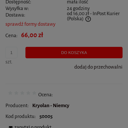
Dostępność:
mała ilość
Wysyłka w:
24 godziny
od 16,00 zł
- InPost Kurier
Dostawa:
(Polska)
sprawdź formy dostawy
Cena nie zawiera ewentualnych kosztów płatności
66,00 zł
Cena:
DO KOSZYKA
szt.
dodaj do przechowalni
Ocena:
Producent:
Kryolan - Niemcy
Kod produktu:
50005
zapytaj o produkt