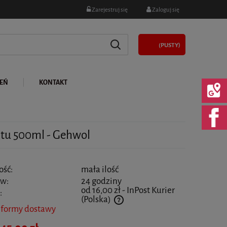
Zarejestruj się
Zaloguj się
(PUSTY)
LEŃ
KONTAKT
atu 500ml - Gehwol
ość:
mała ilość
 w:
24 godziny
od 16,00 zł
- InPost Kurier
:
(Polska)
 formy dostawy
 nie zawiera ewentualnych kosztów płatności