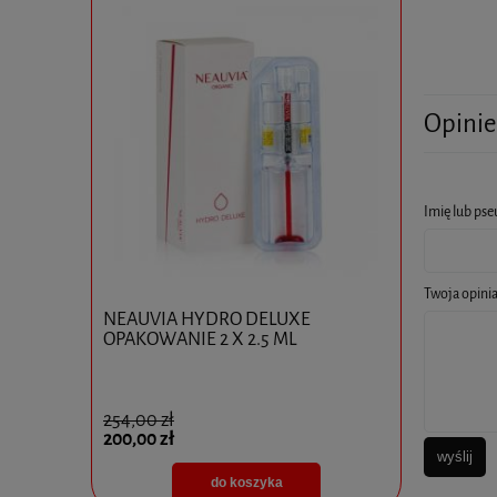
Opinie
Imię lub ps
Twoja opinia
0x10ml
NEAUVIA HYDRO DELUXE
Ejal 40 1 
OPAKOWANIE 2 X 2.5 ML
254,00 zł
825,00 zł
200,00 zł
595,00 zł
wyślij
do koszyka