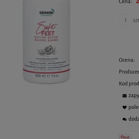
2
Cena:
szt
Ocena:
Produce
Kod pro
zapy
pol
doda