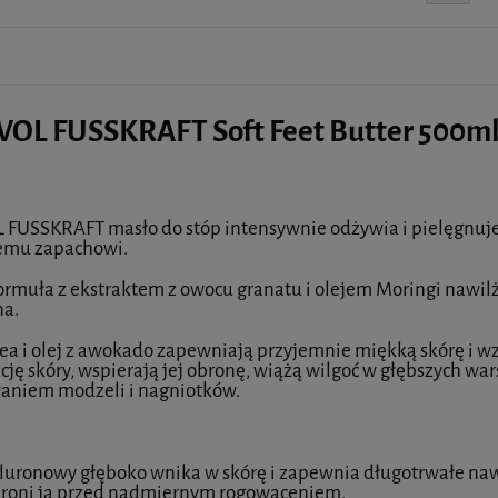
L FUSSKRAFT Soft Feet Butter 500ml -
USSKRAFT masło do stóp intensywnie odżywia i pielęgnuje st
mu zapachowi.
ormuła z ekstraktem z owocu granatu i olejem Moringi nawilża 
na.
ea i olej z awokado zapewniają przyjemnie miękką skórę i 
cję skóry, wspierają jej obronę, wiążą wilgoć w głębszych wa
aniem modzeli i nagniotków.
luronowy głęboko wnika w skórę i zapewnia długotrwałe naw
chroni ja przed nadmiernym rogowaceniem.