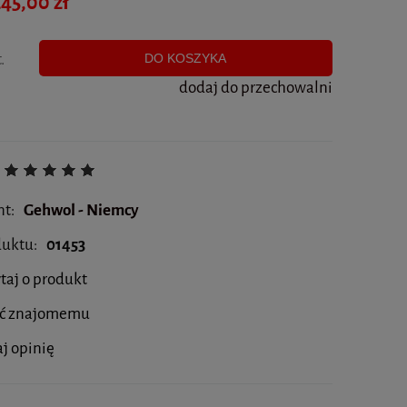
45,00 zł
.
DO KOSZYKA
dodaj do przechowalni
nt:
Gehwol - Niemcy
duktu:
01453
taj o produkt
eć znajomemu
j opinię