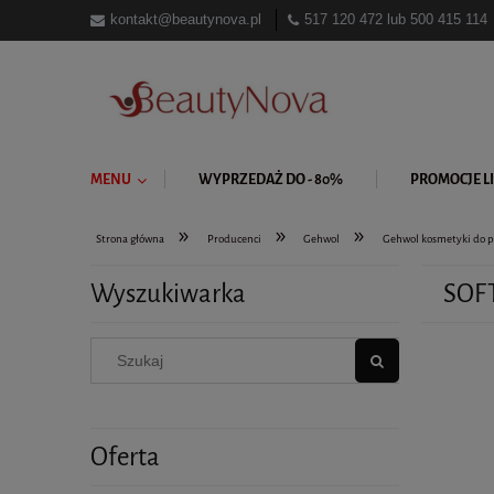
kontakt@beautynova.pl
517 120 472
lub
500 415 114
MENU
WYPRZEDAŻ DO - 80%
PROMOCJE LI
»
»
»
Strona główna
Producenci
Gehwol
Gehwol kosmetyki do p
Wyszukiwarka
SOFT
Oferta