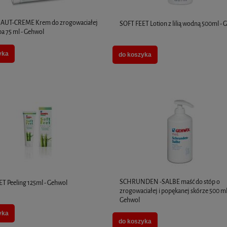
UT-CREME Krem do zrogowaciałej
SOFT FEET Lotion z lilią wodną 500ml - 
ba 75 ml - Gehwol
yka
do koszyka
SCHRUNDEN -SALBE maść do stóp o
T Peeling 125ml - Gehwol
zrogowaciałej i popękanej skórze 500 ml
Gehwol
yka
do koszyka