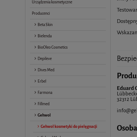
Urządzenia kosmetyczne
Testowan
Producenci
Dostępny
Beta Skin
Wskazan
Bielenda
BioOleo Cosmetics
Bezpie
Depileve
Dives Med
Produ
Erbel
Eduard 
Farmona
Lübbeck
32312 Lü
Fillmed
info@ge
Gehwol
Osoba
Gehwol kosmetyki do pielęgnacji