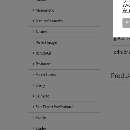
swo
Wię
Mesoestetic
InPost
Nature Cosmetics
S
ŁÓDŹ 
Neauvia
dla OP
godz. 1
Perfect Image
odbiór 
RefectoCil
Revitacare
Produ
Secret Lashes
Shelly
SkinArté
Skin Expert Professional
Staleks
Studex