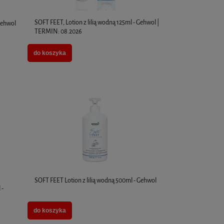
SOFT FEET, Lotion z lilią wodną 125ml - Gehwol |
Gehwol
TERMIN: 08.2026
do koszyka
SOFT FEET Lotion z lilią wodną 500ml - Gehwol
 -
do koszyka