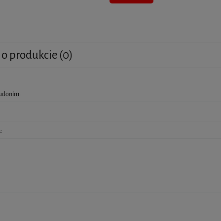
 o produkcie (0)
eudonim:
:
x 2ml - MediXa - 5 opakowań
PROFHILO H+L (1 x 2ML)
340,00 zł
325,00 zł
do koszyka
do koszyka