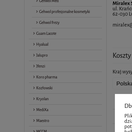
Gehwol Med
Miralex 
ul. Krań
Gehwol profesjonalne kosmetyki
62-030 L
Gehwol frezy
miralex@
Guam Lacote
Hyalual
Koszty
Jalupro
Jfenzi
Kraj wysy
Koro pharma
Kozłowski
Kryolan
InPost 
Db
MediXa
Pli
InPost 
dzi
Maestro
pot
InPost
tyc
MCCM