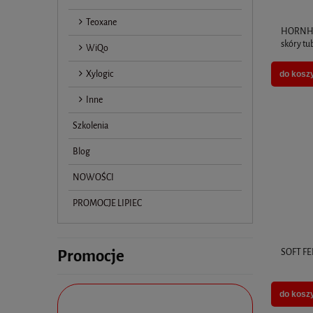
Teoxane
HORNHA
skóry tu
WiQo
Xylogic
do kosz
Inne
Szkolenia
Blog
NOWOŚCI
PROMOCJE LIPIEC
Promocje
SOFT FEE
do kosz