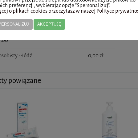
ich preferencji, wybierając opcję "Spersonalizuj".
cej o plikach cookies przeczytasz w naszej Polityce prywatnoś
 Paczkomat 24/7 POBRANIE 24-48h
20,00 zł
PERSONALIZUJ
AKCEPTUJĘ
- DOSTAWA TEGO SAMEGO DNIA
29,99 zł
ŁACONYCH zamówień złożonych do
7:00
osobisty - Łódź
0,00 zł
kty powiązane