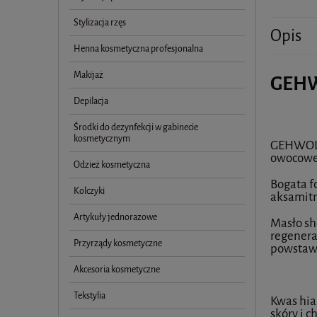
Stylizacja rzęs
Opis
Henna kosmetyczna profesjonalna
Makijaż
GEHWO
Depilacja
Środki do dezynfekcji w gabinecie
kosmetycznym
GEHWOL F
owocowe
Odzież kosmetyczna
Bogata f
Kolczyki
aksamit
Artykuły jednorazowe
Masło sh
regenera
Przyrządy kosmetyczne
powstaw
Akcesoria kosmetyczne
Tekstylia
Kwas hia
skóry i 