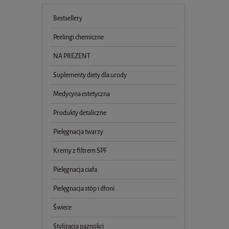
Bestsellery
Peelingi chemiczne
NA PREZENT
Suplementy diety dla urody
Medycyna estetyczna
Produkty detaliczne
Pielęgnacja twarzy
Kremy z filtrem SPF
Pielęgnacja ciała
Pielęgnacja stóp i dłoni
Świece
Stylizacja paznokci