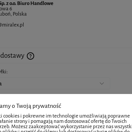
Sp. z o.o. Biuro Handlowe
cowa 6
uboń, Polska
miralex.pl
 dostawy
łki:
Cena nie zawiera ewentualnych kosztów płatności
Kurier
16,00 zł
amy o Twoją prywatność
ki cookies i pokrewne im technologie umożliwiają poprawne
Paczkomat 24/7 24-48h
16,00 zł
ałanie strony i pomagają nam dostosować ofertę do Twoich
rzeb. Możesz zaakceptować wykorzystanie przez nas wszystk
 Kurier POBRANIE
20,00 zł
h plików i przejść do sklepu lub dostosować użycie plików do