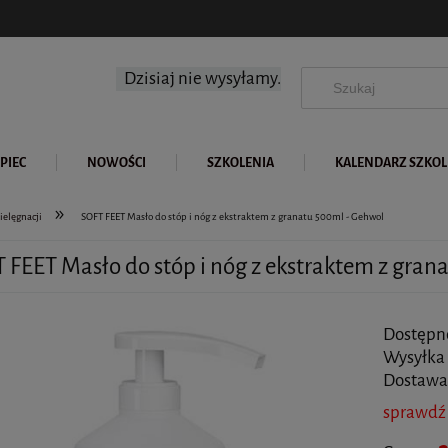
Dzisiaj nie wysyłamy.
PIEC
NOWOŚCI
SZKOLENIA
KALENDARZ SZKO
»
ielęgnacji
SOFT FEET Masło do stóp i nóg z ekstraktem z granatu 500ml - Gehwol
 FEET Masło do stóp i nóg z ekstraktem z gran
Dostępn
Wysyłka
Dostawa
sprawdź
Cena