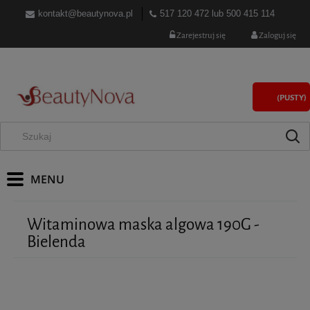
kontakt@beautynova.pl
517 120 472
lub
500 415 114
Zarejestruj się
Zaloguj się
(PUSTY)
Witaminowa maska algowa 190G -
Bielenda