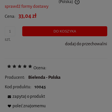
(Polska)
sprawdź formy dostawy
Cena nie zawiera ewentualnych kosztów płatności
33,04 zł
Cena:
DO KOSZYKA
szt.
dodaj do przechowalni
Ocena:
Producent:
Bielenda - Polska
Kod produktu:
10045
zapytaj o produkt
poleć znajomemu