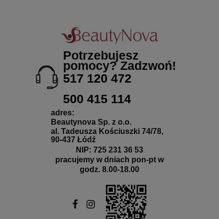
Potrzebujesz
pomocy? Zadzwoń!
517 120 472
500 415 114
adres:
Beautynova Sp. z o.o.
al. Tadeusza Kościuszki 74/78,
90-437 Łódź
NIP: 725 231 36 53
pracujemy w dniach pon-pt w
godz. 8.00-18.00