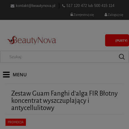
kontakt@beautynova.pl
517 120 472
lub
500 415 114
Zarejestruj się
Zaloguj się
(PUSTY)
Zestaw Guam Fanghi d'alga FIR Błotny
koncentrat wyszczuplający i
antycellulitowy
PROMOCJA