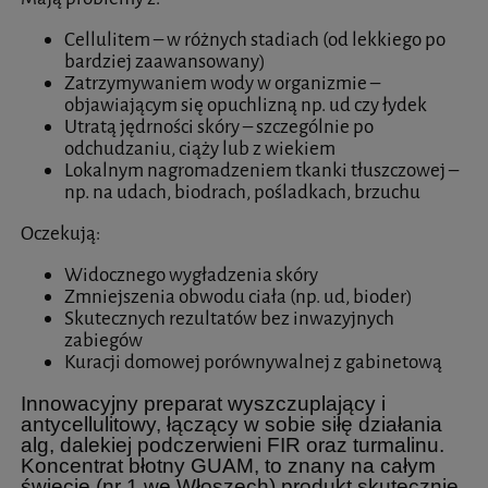
Cellulitem – w różnych stadiach (od lekkiego po
bardziej zaawansowany)
Zatrzymywaniem wody w organizmie –
objawiającym się opuchlizną np. ud czy łydek
Utratą jędrności skóry – szczególnie po
odchudzaniu, ciąży lub z wiekiem
Lokalnym nagromadzeniem tkanki tłuszczowej –
np. na udach, biodrach, pośladkach, brzuchu
Oczekują:
Widocznego wygładzenia skóry
Zmniejszenia obwodu ciała (np. ud, bioder)
Skutecznych rezultatów bez inwazyjnych
zabiegów
Kuracji domowej porównywalnej z gabinetową
Innowacyjny preparat wyszczuplający i
antycellulitowy, łączący w sobie siłę działania
alg, dalekiej podczerwieni FIR oraz turmalinu.
Koncentrat błotny GUAM, to znany na całym
świecie (nr 1 we Włoszech) produkt skutecznie