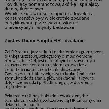
likwidujący pomarańczową skórkę i spalający
tkankę tłuszczową.
Wyniki, skuteczność i stopień zadowolenia
konsumentów były wielokrotnie zbadane i
certyfikowane przez ważne włoskie
uniwersytety i instytuty badawcze.
Zestaw Guam Fanghi FIR - działanie
Żel FIR redukujący cellulit i nadmiernie nagromadzoną
tkankę tłuszczową wzbogacony o imbir, werbenę i
różową glinkę żel, jest naturalnym i niezawodnym
sojusznikiem Koncentratu błotnego w walce z
cellulitem i nadmiarem tkanki tłuszczowej.
Zawarty w nim imbir zwiększa mikrokrążenie oraz
stymuluje do działania główne składniki aktywne,
dzięki czemu uda i pośladki ulegają widocznemu
ujędrnieniu.
Połączenie roślinnych składników aktywnych z
turmalinem i daleką podczerwienią FIR uintensywnia
działanie preparatu.