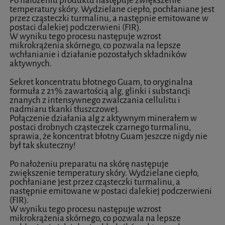
Po nałożeniu produktu następuje zwiększenie
temperatury skóry. Wydzielane ciepło, pochłaniane jest
przez cząsteczki turmalinu, a następnie emitowane w
postaci dalekiej podczerwieni (FIR).
W wyniku tego procesu następuje wzrost
mikrokrążenia skórnego, co pozwala na lepsze
wchłanianie i działanie pozostałych składników
aktywnych.
Sekret koncentratu błotnego Guam, to oryginalna
formuła z 21% zawartością alg, glinki i substancji
znanych z intensywnego zwalczania cellulitu i
nadmiaru tkanki tłuszczowej.
Połączenie działania alg z aktywnym minerałem w
postaci drobnych cząsteczek czarnego turmalinu,
sprawia, że koncentrat błotny Guam jeszcze nigdy nie
był tak skuteczny!
Po nałożeniu preparatu na skórę następuje
zwiększenie temperatury skóry. Wydzielane ciepło,
pochłaniane jest przez cząsteczki turmalinu, a
następnie emitowane w postaci dalekiej podczerwieni
(FIR).
W wyniku tego procesu następuje wzrost
mikrokrążenia skórnego, co pozwala na lepsze