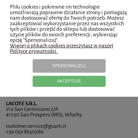
Pliki cookies i pokrewne im technologie
Sposób stosowania Guam FIR:
umożliwiają poprawne działanie strony i pomagają
nam dostosować ofertę do Twoich potrzeb. Możesz
Nałóż błoto na dotknięte niedoskonałościami
zaakceptować wykorzystanie przez nas wszystkich
partie ciała, masuj ruchami okrężnymi, owiń folią
tych plików i przejść do sklepu lub dostosować
użycie plików do swoich preferencji, wybierając
i pozostaw na około 45 minut.
opcję "Spersonalizuj".
Następnie usuń preparat ciepłym prysznicem.
Więcej o plikach cookies przeczytasz w naszej
Następnie aplikuj żel ruchem masującym.
Polityce prywatności.
SPERSONALIZUJ
Bezpieczeństwo
AKCEPTUJĘ
Producent
LACOTE S.R.L.
Via San Geminiano 2/A
41030 San Prospero (MO), Włochy
customer.service@guam.it
+39 059 8630266