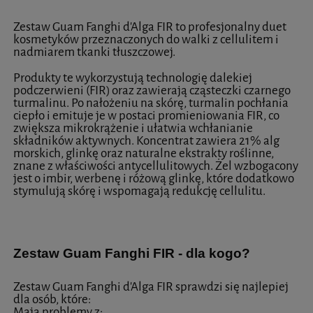
Zestaw Guam Fanghi d'Alga FIR to profesjonalny duet
kosmetyków przeznaczonych do walki z cellulitem i
nadmiarem tkanki tłuszczowej.
Produkty te wykorzystują technologię dalekiej
podczerwieni (FIR) oraz zawierają cząsteczki czarnego
turmalinu. Po nałożeniu na skórę, turmalin pochłania
ciepło i emituje je w postaci promieniowania FIR, co
zwiększa mikrokrążenie i ułatwia wchłanianie
składników aktywnych. Koncentrat zawiera 21% alg
morskich, glinkę oraz naturalne ekstrakty roślinne,
znane z właściwości antycellulitowych. Żel wzbogacony
jest o imbir, werbenę i różową glinkę, które dodatkowo
stymulują skórę i wspomagają redukcję cellulitu.
Zestaw Guam Fanghi FIR - dla kogo?
Zestaw Guam Fanghi d'Alga FIR sprawdzi się najlepiej
dla osób, które:
Mają problemy z: