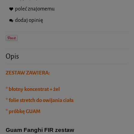
poleć znajomemu
dodaj opinię
Opis
ZESTAW ZAWIERA:
* błotny koncentrat + żel
* folie stretch do owijania ciała
* próbkę GUAM
Guam Fanghi FIR zestaw