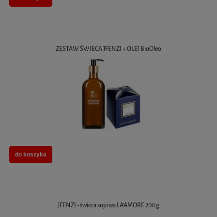
ZESTAW ŚWIECA JFENZI + OLEJ BioOleo
do koszyka
JFENZI - świeca sojowa LA'AMORE 200 g