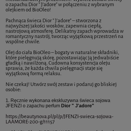
o zapachu Dior " J'adore" w połączeniu z wybranym
olejkiem od BioOleo!
Pachnąca świeca Dior " J'adore" – stworzona z
najwyższej jakości wosków, zapewnia ciepłą,
nastrojową atmosferę. Delikatny zapach wprowadza w
romantyczny nastrój, tworząc wyjątkową przestrzeń na
wspólne chwile.
Olej do ciała BioOleo – bogaty w naturalne składniki,
które pielęgnują skórę, pozostawiając ją jedwabiście
gładką i nawilżoną. Cudowna konsystencja oleju
sprawia, że każda chwila pielęgnacji staje się
wyjątkową formą relaksu.
Nie czekaj! Utwórz swój zestaw i podaruj go bliskiej
osobie:
1. Ręcznie wykonana ekskluzywna świeca sojowa
JFENZI o zapachu perfum
Dior " J'adore"
https://beautynova.pl/pl/p/JFENZI-swieca-sojowa-
LAAMORE-200-g/11157