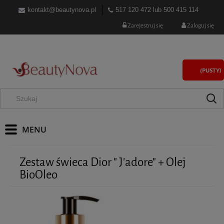
kontakt@beautynova.pl
517 120 472
lub
500 415 114
Zarejestruj się
Zaloguj się
(PUSTY)
Zestaw świeca Dior " J'adore" + Olej
BioOleo