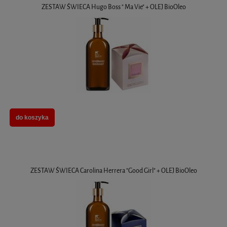
ZESTAW ŚWIECA Hugo Boss " Ma Vie" + OLEJ BioOleo
do koszyka
ZESTAW ŚWIECA Carolina Herrera "Good Girl" + OLEJ BioOleo