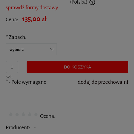
(Polska)
sprawdź formy dostawy
Cena nie zawiera ewentualnych kosztów płatności
135,00 zł
Cena:
*
Zapach:
DO KOSZYKA
szt.
*
- Pole wymagane
dodaj do przechowalni
Ocena:
Producent:
-