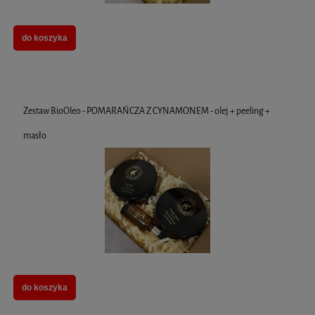
do koszyka
Zestaw BioOleo - POMARAŃCZA Z CYNAMONEM - olej + peeling +
masło
do koszyka