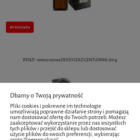
do koszyka
JFENZI - świeca sojowa DESSO GOLD GENTLEMAN 200 g
Dbamy o Twoją prywatność
Pliki cookies i pokrewne im technologie
umożliwiają poprawne działanie strony i pomagają
nam dostosować ofertę do Twoich potrzeb. Możesz
zaakceptować wykorzystanie przez nas wszystkich
tych plików i przejść do sklepu lub dostosować
do koszyka
użycie plików do swoich preferencji, wybierając
opcję "Spersonalizuj".