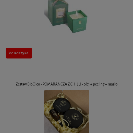
do koszyka
Zestaw BioOleo - POMARAŃCZA Z CHILLI - olej + peeling + masło