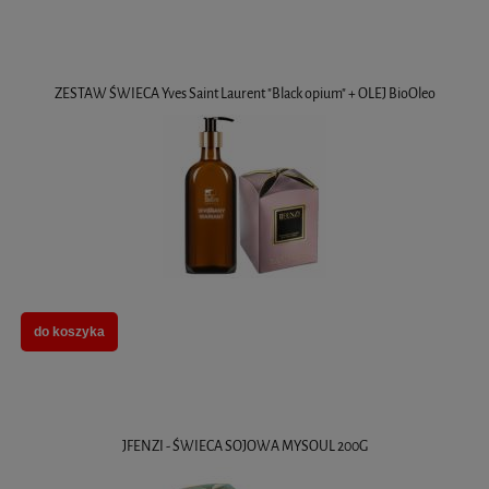
ZESTAW ŚWIECA Yves Saint Laurent "Black opium" + OLEJ BioOleo
do koszyka
JFENZI - ŚWIECA SOJOWA MYSOUL 200G