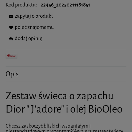
Kod produktu:
23456_20250211181851
zapytaj o produkt
poleć znajomemu
dodaj opinię
Opis
Zestaw świeca o zapachu
Dior " J'adore" i olej BioOleo
Chcesz zaskoczyć bliskich wspaniałym i
niestandardowym prezentem? Wybierz zestaw świecy